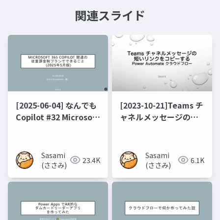
関連スライド
[2025-06-04] なんでも
[2023-10-21]Teams チ
Copilot #32 Microsoft
ャネルメッセージの短
365 Copilot 関連の従
いリンクをコピーする
量課金制プランででき
ること(2020年5月版)
Sasami
Sasami
23.4K
6.1K
(ささみ)
(ささみ)