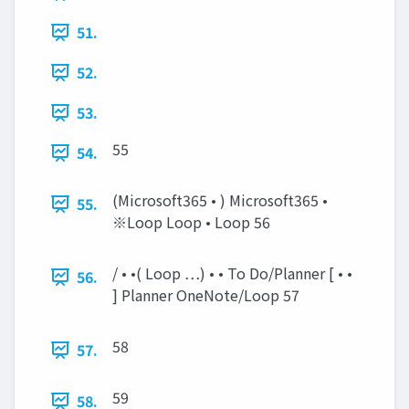
51.
52.
53.
55
54.
(Microsoft365 • ) Microsoft365 •
55.
※Loop Loop • Loop 56
/ • •( Loop …) • • To Do/Planner [ • •
56.
] Planner OneNote/Loop 57
58
57.
59
58.