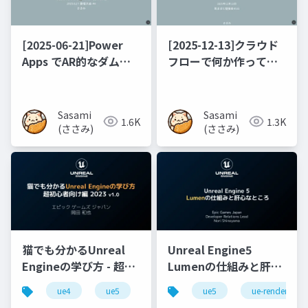
[2025-06-21]Power
[2025-12-13]クラウド
Apps でAR的なダムカ
フローで何か作ってみ
ードリーダーアプリを
た話
作ってみた
Sasami
Sasami
1.6K
1.3K
(ささみ)
(ささみ)
猫でも分かるUnreal
Unreal Engine5
Engineの学び方 - 超初
Lumenの仕組みと肝心
心者向け編 - 2023 v1.0
なところ
ue4
ue5
ue-beginner
ue5
ue-rendering