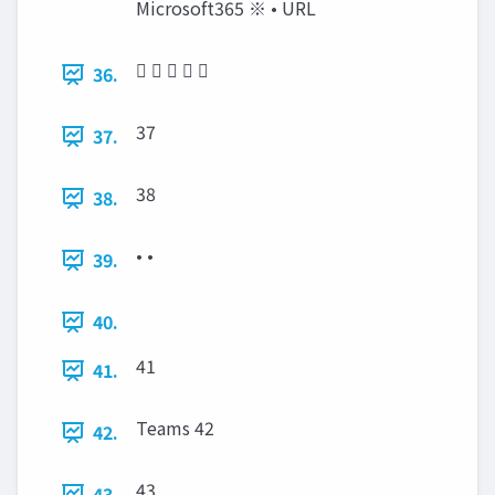
Microsoft365 ※ • URL
    
36.
37
37.
38
38.
• •
39.
40.
41
41.
Teams 42
42.
43
43.