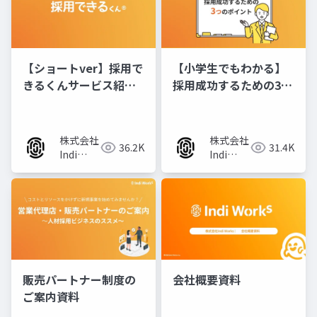
【ショートver】採用で
【小学生でもわかる】
きるくんサービス紹介
採用成功するための3つ
資料
のポイント
株式会社
株式会社
36.2K
31.4K
Indi
Indi
Works
Works
販売パートナー制度の
会社概要資料
ご案内資料