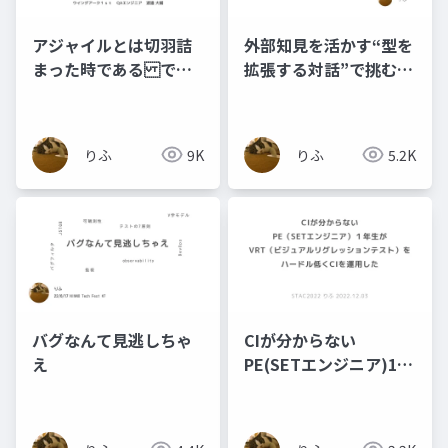
アジャイルとは切羽詰
外部知見を活かす“型を
まった時である では
拡張する対話”で挑む！
その時に QAエンジニ
月3時間でE2Eテスト肥
アはどう動くのか
大化の裏にあった課題
を解決した実例
りふ
9K
りふ
5.2K
バグなんて見逃しちゃ
CIが分からない
え
PE(SETエンジニア)1年
生が VRT(ビジュアルリ
グレッションテスト)を
ハードル低くCIを運用