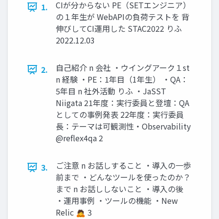
CIが分からない PE（SETエンジニア）
1.
の１年生が WebAPIの負荷テストを 背
伸びしてCI運用した STAC2022 りふ
2022.12.03
自己紹介 n 会社 ・ウイングアーク１st
2.
n 経験 ・PE：1年目（1年生） ・QA：
5年目 n 社外活動 りふ ・JaSST
Niigata 21年度：実行委員と登壇：QA
としての事例発表 22年度：実行委員
長：テーマは可観測性・Observability
@reﬂex4qa 2
ご注意 n お話しすること ・導入の一歩
3.
前まで ・どんなツールを使ったのか？
まで n お話ししないこと ・導入の後
・運用事例 ・ツールの機能 ・New
Relic 🙇 3