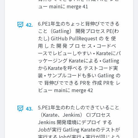
ュー mainに merge 41
6.PE1年生のちょっと背伸びでできる
42.
こと（Gatling） 開発プロセス PE(わ
たし) GitHub PullRequest の を 使
用 し た 開 発 プ ロ セ ス • コードベ
ースでレビューしやすい • Karateにパ
ッケージング Karateによる • Gatling
からKarateを呼べる テストコード実
装 • サンプルコードも多い Gatling の
で 背伸びでできる PRを 作成 PRを レ
ビュー mainに merge 42
5.PE1年生のわたしのできていること
43.
（Karate、Jenkins） CIプロセス
Jenkins 開発環境にデプロイ する
Jobが実行 Gatling Karateのテストが
実行するJobが実行 • 実行が同じよう