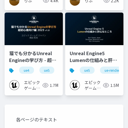
りふ
4.4K
りふ
2.2K
した
猫でも分かるUnreal
Unreal Engine5
Engineの学び方 - 超初
Lumenの仕組みと肝心
心者向け編 - 2023 v1.0
なところ
ue4
ue5
ue-beginner
ue5
ue-rendering
エピック
エピック
1.7M
1.5M
ゲームズ
ゲームズ
ジャパン
ジャパン
各ページのテキスト