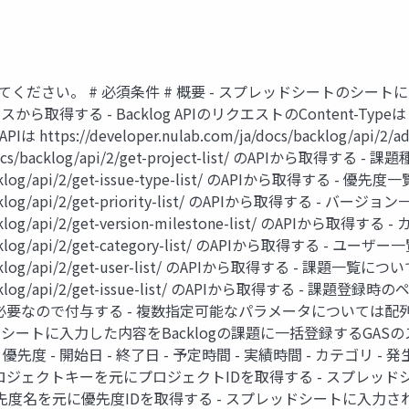
ださい。 # 必須条件 # 概要 - スプレッドシートのシートについ
る - Backlog APIのリクエストのContent-Typeは `appli
 https://developer.nulab.com/ja/docs/backlog/
a/docs/backlog/api/2/get-project-list/ のAPIから取得す
s/backlog/api/2/get-issue-type-list/ のAPIから取得する - 
cs/backlog/api/2/get-priority-list/ のAPIから取得する - バ
s/backlog/api/2/get-version-milestone-list/ のAPIか
cs/backlog/api/2/get-category-list/ のAPIから取得する - 
s/backlog/api/2/get-user-list/ のAPIから取得する - 課題一覧につ
s/backlog/api/2/get-issue-list/ のAPIから取得する - 課題登録
要なので付与する - 複数指定可能なパラメータについては配列を"&
レッドシートに入力した内容をBacklogの課題に一括登録するGAS
- 優先度 - 開始日 - 終了日 - 予定時間 - 実績時間 - カテゴリ 
プロジェクトキーを元にプロジェクトIDを取得する - スプレッ
先度名を元に優先度IDを取得する - スプレッドシートに入力さ