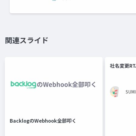
関連スライド
社名変更R
SUMI
BacklogのWebhook全部叩く