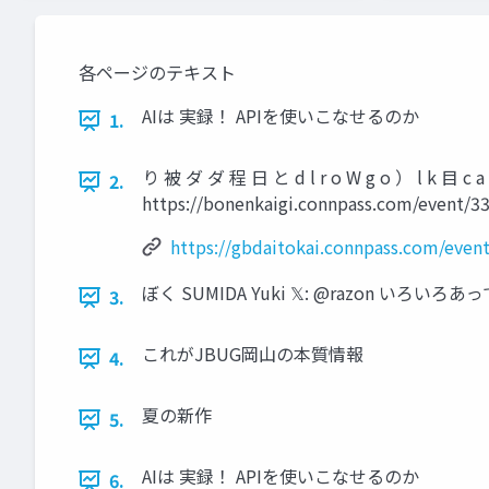
各ページのテキスト
AIは 実録！ APIを使いこなせるのか
1.
り 被 ダ ダ 程 日 と d l r o W g o ） l k 目 c a
2.
https://bonenkaigi.connpass.com/event/3
https://gbdaitokai.connpass.com/even
ぼく SUMIDA Yuki 𝕏: @razon い
3.
これがJBUG岡山の本質情報
4.
夏の新作
5.
AIは 実録！ APIを使いこなせるのか
6.