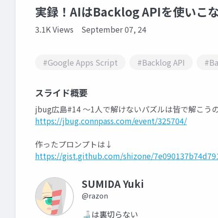
実録！AIはBacklog APIを使い
3.1K Views
September 07, 24
#Google Apps Script
#Backlog API
#Ba
スライド概要
jbug広島#14 〜1人で解けないパズルは皆で解こう
https://jbug.connpass.com/event/325704/
作ったプロンプトは↓
https://gist.github.com/shizone/7e090137b74d7
SUMIDA Yuki
@razon
🍶は裏切らない