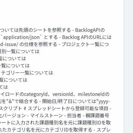
ては先頭のシートを参照する - BacklogAPIの
cation/json` とする - Backlog APIのURLには
api/2/add-issue/ の仕様を参照する - プロジェクト一覧につ
る - 課題種別一覧については
優先度一覧については
ージョン一覧については
ら取得する - カテゴリー一覧については
ユーザー一覧については
いては
時のペイロードのcategoryId、versionId、milestoneIdの
"で結合する - 開始日/終了日については"yyyy-
のスクリプト # スプレッドシートから登録可能な項目 -
- 発生バージョン - マイルストーン - 担当者 - 親課題番号
ドシートに入力された課題種別名を元に課題種別IDを取
れたカテゴリ名を元にカテゴリIDを取得する - スプレ