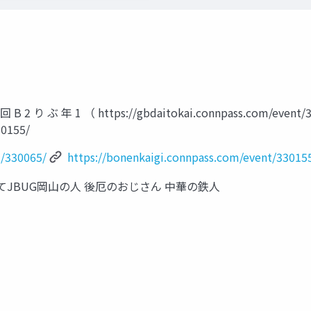
 回 B 2 り ぶ 年 1 （ https://gbdaitokai.connpass.com/event/
30155/
t/330065/
https://bonenkaigi.connpass.com/event/33015
ろいろあってJBUG岡山の人 後厄のおじさん 中華の鉄人