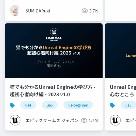
SUMIDA Yuki
3.7K
猫でも分かるUnreal Engineの学び方 -
Unreal E
超初心者向け編 - 2023 v1.0
心なところ
ue4
ue5
ue-beginner
ue5
エピック ゲームズ ジャパン
1.7M
エピ