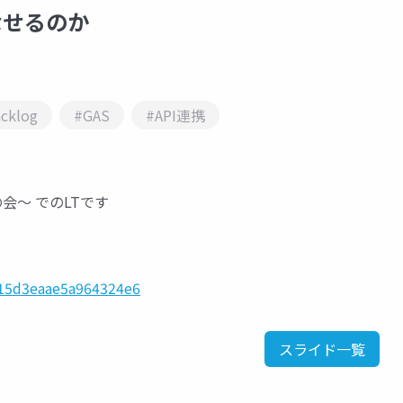
こなせるのか
cklog
#GAS
#API連携
の会〜 でのLTです
915d3eaae5a964324e6
スライド一覧