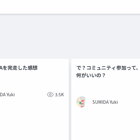
TAを完走した感想
で？コミュニティ参加って
何がいいの？
DA Yuki
3.5K
SUMIDA Yuki