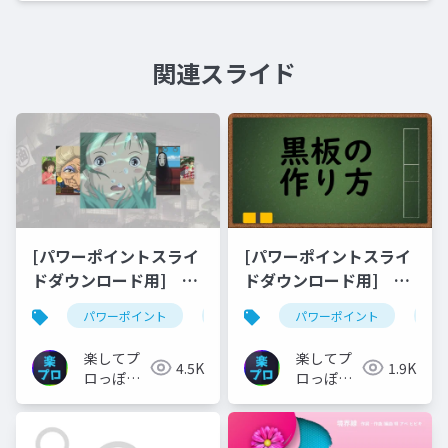
関連スライド
[パワーポイントスライ
[パワーポイントスライ
ドダウンロード用] ジ
ドダウンロード用]
ブリ写真が回転するア
PowerPointで作る黒板
パワーポイント
スライドダウンロード
パワーポイント
youtube
ス
ニメーションの作り
素材
方・パワポの図形と図
楽してプ
楽してプ
4.5K
1.9K
の違いについて解説
ロっぽい
ロっぽい
デザイン
デザイン