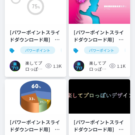
[パワーポイントスライ
[パワーポイントスライ
ドダウンロード用]
ドダウンロード用]
PowerPointで作る円グ
PowerPointで作るカラ
パワーポイント
スライドダウンロード
パワーポイント
youtube
ス
ラフを回転させるアニ
オケ字幕
メーション
楽してプ
楽してプ
1.3K
1.1K
ロっぽい
ロっぽい
デザイン
デザイン
[パワーポイントスライ
[パワーポイントスライ
ドダウンロード用] パ
ドダウンロード用]