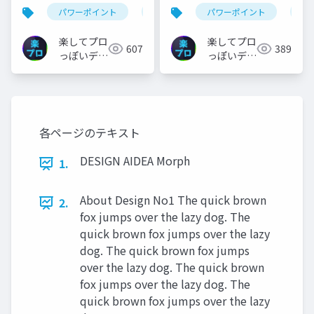
ワーポイントで階段状
PowerPointで作る文字
パワーポイント
スライドダウンロード
パワーポイント
youtube
ス
の立体円グラフを作成
を点滅させるアニメー
する方法
ション
楽してプロ
楽してプロ
607
389
っぽいデザ
っぽいデザ
イン
イン
各ページのテキスト
DESIGN AIDEA Morph
1.
About Design No1 The quick brown
2.
fox jumps over the lazy dog. The
quick brown fox jumps over the lazy
dog. The quick brown fox jumps
over the lazy dog. The quick brown
fox jumps over the lazy dog. The
quick brown fox jumps over the lazy