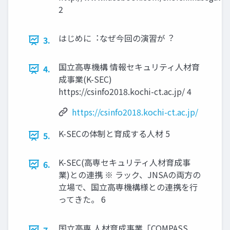
2
はじめに︓なぜ今回の演習が︖
3.
国⽴⾼専機構 情報セキュリティ人材育
4.
成事業(K-SEC)
https://csinfo2018.kochi-ct.ac.jp/ 4
https://csinfo2018.kochi-ct.ac.jp/
K-SECの体制と育成する人材 5
5.
K-SEC(⾼専セキュリティ人材育成事
6.
業)との連携 ※ ラック、JNSAの両⽅の
⽴場で、国⽴⾼専機構様との連携を⾏
ってきた。 6
国⽴⾼専 人材育成事業「COMPASS