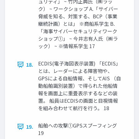
ュリティ」 ~ 竹内正典氏（㈱ラッ
ク） ~ ワークショップ A.「サイバー
脅威を知る、対策する、BCP（事業
継続計画）とは」 ※商船系学生 B.
「海事サイバーセキュリティワーク
ショップ①」 ~ 今井志有人氏（㈱ラ
ック） ~ ※情報系学生 17
ECDIS(電子海図表示装置) 「ECDIS」
18.
とは、レーダーによる障害物や、
GPSによる自船情報、そしてAIS （自
動船舶識別装置）で得られた他船情
報を画面上に重畳表示するなどの装
置。 船員はECDISの画面と目視情報
を組み合わせて航⾏を⾏う。 18
船舶への攻撃①GPSスプーフィング
19.
19