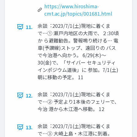
https://www.hiroshima-
cmt.ac.jp/topics/001681.html
余談︓2023/7/1(土)現地に着くま
11.
で…① 瀬⼾内地区の大⾬で、２:30頃
か ら避難勧告。警報鳴り続ける… 電
⾞(予讃線)ストップ、遠回りの バス
で今治港へ向かう。 6/29(木)〜
30(⾦)で、「サイバー セキュリティ
インポジウム道後」に 参加。7/1(土)
朝に移動の予定。 11
余談︓2023/7/1(土)現地に着くま
12.
で…② 予定より1本後のフェリーで、
今治 港から木江港へ移動。 12
余談︓2023/7/1(土)現地に着くま
13.
で…③ 大崎上島・木江港に到着。