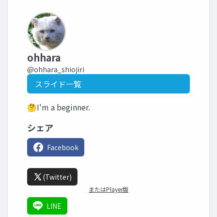
ohhara
@ohhara_shiojiri
スライド一覧
🤔I'm a beginner.
シェア
Facebook
(Twitter)
またはPlayer版
LINE