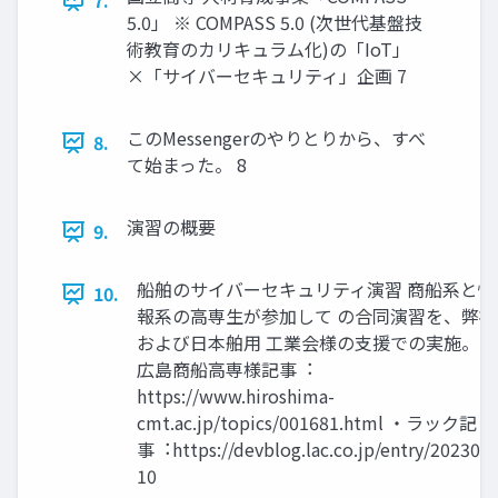
7.
5.0」 ※ COMPASS 5.0 (次世代基盤技
術教育のカリキュラム化)の「IoT」
×「サイバーセキュリティ」企画 7
このMessengerのやりとりから、すべ
8.
て始まった。 8
演習の概要
9.
船舶のサイバーセキュリティ演習 商船系と情
10.
報系の⾼専生が参加して の合同演習を、弊社
および日本舶用 工業会様の⽀援での実施。 
広島商船⾼専様記事︓
https://www.hiroshima-
cmt.ac.jp/topics/001681.html ・ラック記
事︓https://devblog.lac.co.jp/entry/202307
10