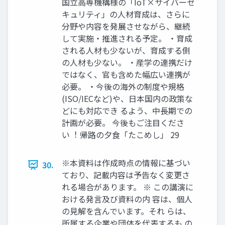
国⽴⾼専機構様の「IoT×サイバーセ
キュリティ」の人材育成は、さらに
分野や内容を発展させながら、継続
して実施・推進される予定。 ・育成
される人材も少ないが、育成する側
の人材も少ない。 ・産学の連携だけ
ではなく、官も含めた幅広い連携が
必要。 ・今後の海外の制度や規格
(ISO/IECなど)や、日本国内の政策な
どにも対応でき るよう、中⻑期での
計画が必要。 今後もご注目くださ
い︕ 帰路の⼣⾷「たこめし」 29
※本資料は作成時点の情報に基づい
30.
ており、記載内容は予告なく変更さ
れる場合があります。 ※ この講演に
おける発⾔及び資料の内 容は、個人
の⾒解を含んでいます。それ らは、
所属する企業や団体を代表するも の