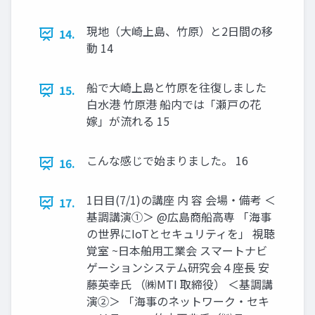
現地（大崎上島、竹原）と2日間の移
14.
動 14
船で大崎上島と竹原を往復しました
15.
白水港 竹原港 船内では「瀬⼾の花
嫁」が流れる 15
こんな感じで始まりました。 16
16.
1日目(7/1)の講座 内 容 会場・備考 ＜
17.
基調講演①＞ @広島商船⾼専 「海事
の世界にIoTとセキュリティを」 視聴
覚室 ~日本舶用工業会 スマートナビ
ゲーションシステム研究会４座⻑ 安
藤英幸氏 （㈱MTI 取締役） ＜基調講
演②＞ 「海事のネットワーク・セキ