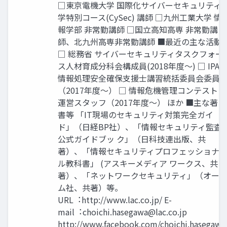
□東京電機大学 国際化サイバーセキュリティ
学特別コース(CySec) 講師 □九州工業大学 情
報学部 非常勤講師 □国⽴⾼知⾼専 非常勤講
師、北九州⾼専非常勤講師 ■最近の主な活動
□ 総務省 サイバーセキュリティタスクフォー
ス人材育成分科会構成員(2018年度〜) □ IPA
情報処理安全確保⽀援⼠講習統括委員会委員
（2017年度〜） □ 情報危機管理コンテスト
運営スタッフ（2017年度〜） ほか ■主な著
書等 「IT現場のセキュリティ対策完全ガイ
ド」（日経BP社）、「情報セキュリティ監査
公式ガイドブッ ク」（日科技連出版、共
著）、「情報セキュリティプロフェッショナ
ル教科書」 (アスキーメディア ワークス、共
著）、「ネットワークセキュリティ」（オー
ム社、共著）等。
URL︓http://www.lac.co.jp/ E-
mail︓
choichi.hasegawa@lac.co.jp
http://www.facebook.com/choichi.hasegawa