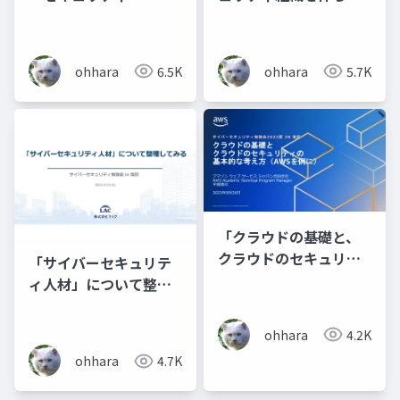
う！
ohhara
6.5K
ohhara
5.7K
「クラウドの基礎と、
クラウドのセキュリテ
「サイバーセキュリテ
ィの基本的な考え方
ィ人材」について整理
（AWSを例に）」
してみる
ohhara
4.2K
ohhara
4.7K