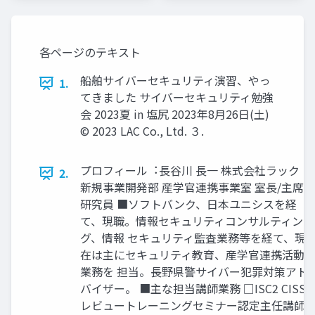
各ページのテキスト
船舶サイバーセキュリティ演習、やっ
1.
てきました サイバーセキュリティ勉強
会 2023夏 in 塩尻 2023年8月26日(土)
© 2023 LAC Co., Ltd. ３.
プロフィール︓⻑⾕川 ⻑⼀ 株式会社ラック
2.
新規事業開発部 産学官連携事業室 室⻑/主席
研究員 ■ソフトバンク、日本ユニシスを経
て、現職。情報セキュリティコンサルティン
グ、情報 セキュリティ監査業務等を経て、現
在は主にセキュリティ教育、産学官連携活動
業務を 担当。⻑野県警サイバー犯罪対策アド
バイザー。 ■主な担当講師業務 □ISC2 CISSP
レビュートレーニングセミナー認定主任講師