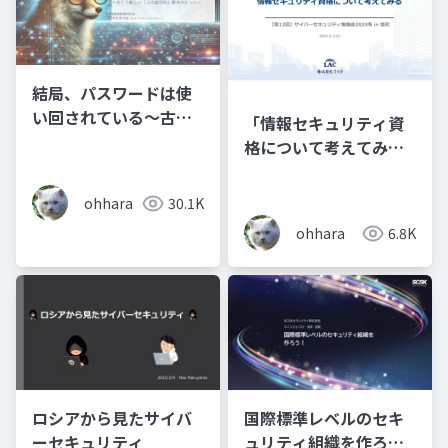
結局、パスワードは使
い回されている～古く
「情報セキュリティ資
て新しい「人の脆弱
格について考えてみ
性」解消のヒント～
る」
ohhara
30.1K
ohhara
6.8K
ロシアから見たサイバ
国際標準レベルのセキ
ーセキュリティ
ュリティ組織を作ろ