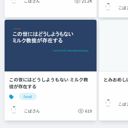
こばさん
21.2K
こば
この世にはどうしようもない ミルク教
とみおめしL
徒が存在する
furait
こば
こばさん
619