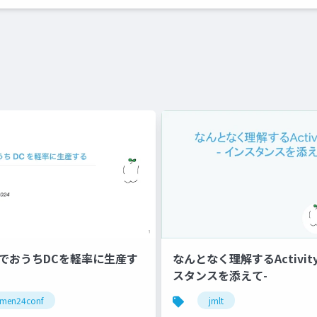
areでおうちDCを軽率に生産す
なんとなく理解するActivity 
スタンスを添えて-
amen24conf
jmlt