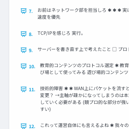
お前はネットワーク部を担当しろ ✱ ✱ ✱
7.
速度を優先
TCP/IPを感じろ 実行。
8.
サーバーを書き直す上で考えたこと □ プロトコル
9.
教育的コンテンツのプロトコル選定 ✱ 教
10.
び場として使ってみる 遊び場的コンテン
技術的障害 ✱ ✱ WAN上にパケットを流
11.
変更？ →主軸が疎かになってしまうのは本
していく必要がある (競プロ的な部分が強い
すい)
これって運営自体にも言えるよね ✱ 我々
12.