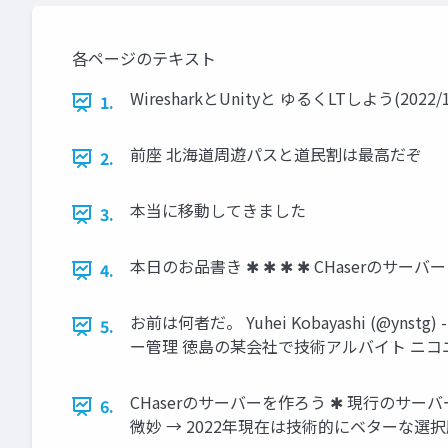
各ページのテキスト
WiresharkとUnityと ゆるくLTしよう(2022/10/0
1.
前座 北海道周遊パスと道民割は最高だぞ
2.
本当に移動してきました
3.
本日のお品書き ✱ ✱ ✱ ✱ CHaserのサ
4.
お前は何者だ。 Yuhei Kobayashi (
5.
ー管理 徳島の某会社で技術アルバイト ニ
CHaserのサーバーを作ろう ✱ 現行のサーバー
6.
微妙 → 2022年現在は技術的にベターな