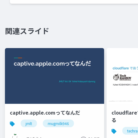
関連スライド
captive.apple.comってなんだ
cloudfl
る
jmlt
mugmilk946
techr