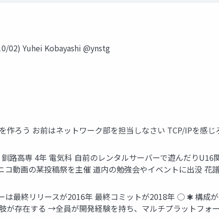
2) Yuhei Kobayashi @ynstg
ーバーを作ろう お前はネットワーク部を担当しなさい TCP/IPを感
@ynstg) - 釧路高専 4年 電気科 自前のレンタルサーバーで遊ん
コニコ動画の某投稿祭を主催 道内の勉強会やイベントに出没 花
は最終リリースが2016年 最終コミットが2018年 ○ ✱ 構成がC+
選択肢が存在する →全員が開発経験を持ち、マルチプラットフォ