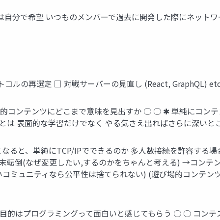
 実は自分で希望 いつものメンバーで過去に開発した際にネットワ
の再選定 □ 対戦サーバーの見直し (React, GraphQL)
育的コンテンツにどこまで意味を見出すか ○ ○ ✱ 単純にコン
ツとは 表面的な学習だけでなく やる気さえ出ればさらに深い
すとなると、単純にTCP/IPでできるのか 多人数接続を許容する
末転倒(なぜ変更したい,するのかをちゃんと考える) →コン
コミュニティなら公平性は捨てられない) (遊び場的コンテンツ
の目的はプログラミングって面白いと感じてもらう ○ ○ コンテ