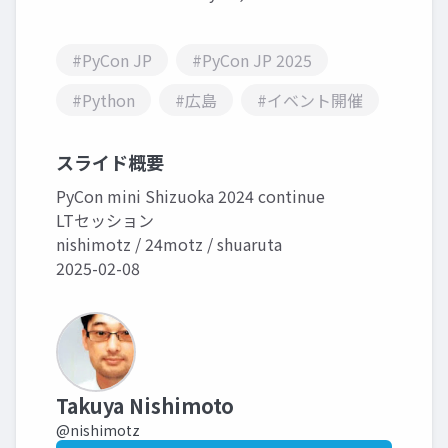
#PyCon JP
#PyCon JP 2025
#Python
#広島
#イベント開催
スライド概要
PyCon mini Shizuoka 2024 continue
LTセッション
nishimotz / 24motz / shuaruta
2025-02-08
Takuya Nishimoto
@nishimotz