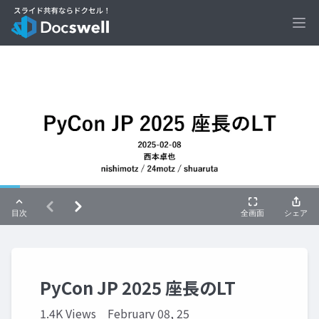
Ope
PyCon JP 2025 座長のLT
1.4K Views
February 08, 25