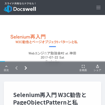
Ope
Selenium再入門 W3C勧告と
PageObjectPatternと私