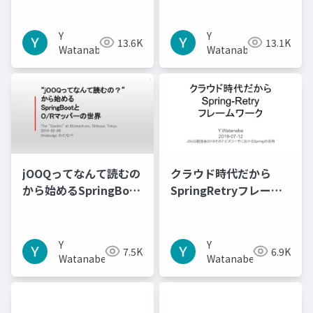
Y
Y
13.6K
13.1K
Watanabe
Watanabe
jOOQってなんて読むの
クラウド時代だから
から始めるSpringBoot
SpringRetryフレーム
とO/Rマッパーの世界
ワーク
Y
Y
7.5K
6.9K
Watanabe
Watanabe