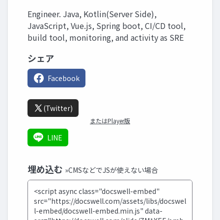
Engineer. Java, Kotlin(Server Side),
JavaScript, Vue.js, Spring boot, CI/CD tool,
build tool, monitoring, and activity as SRE
シェア
Facebook
(Twitter)
またはPlayer版
LINE
埋め込む
»CMSなどでJSが使えない場合