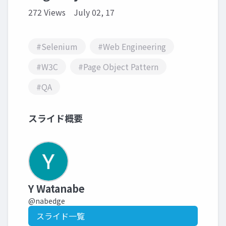
272 Views
July 02, 17
#Selenium
#Web Engineering
#W3C
#Page Object Pattern
#QA
スライド概要
Y Watanabe
@nabedge
スライド一覧