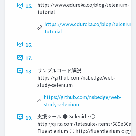
https://www.edureka.co/blog/selenium-
15.
tutorial
https://www.edureka.co/blog/selenium
tutorial
16.
17.
サンプルコード解説
18.
https://github.com/nabedge/web-
study-selenium
https://github.com/nabedge/web-
study-selenium
支援ツール ● Selenide ○
19.
http://qiita.com/tatesuke/items/589e30a
Fluentlenium ○ http://fluentlenium.org/