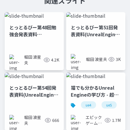
関連スライド
とっとるびー第48回勉
とっとるびー第51回発
強会発表資料
表資料(UnrealEngine
(ChatGPTでマニュア
の動画再生事情)
ルについて回答するサ
ービス作成)
堀田 波星
堀田 波星夫
3K
4.2K
夫
とっとるびー第54回発
猫でも分かるUnreal
表資料(UnrealEngine
Engineの学び方 - 超初
でアクタの単体テスト
心者向け編 - 2023 v1.0
ue4
ue5
u
をやってみた))
堀田 波星
エピック
666
1.7M
夫
ゲームズ
ジャパン