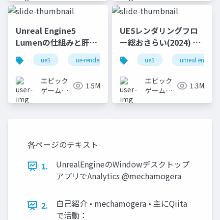
Unreal Engine5
UE5レンダリングフロ
Lumenの仕組みと肝心
ー総おさらい(2024) 基
なところ
礎編！
ue5
ue-rendering
ue-lumen
ue5
unreal engine
[CEDEC+KYUSHU
2024]
エピック
エピック
1.5M
1.3M
ゲームズ
ゲームズ
ジャパン
ジャパン
各ページのテキスト
UnrealEngineのWindowデスクトップ
1.
アプリでAnalytics @mechamogera
自己紹介 • mechamogera • 主にQiita
2.
で活動：