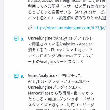
https://docs.unrealengine.com/4.27/ja/Testi
利用してみた所感： • サービス固有の内容を
るとごそっと変更がいる （Analyticsサー
ベント名とか） • 設定値の読み取りとか共通
https://docs.unrealengine.com/4.27/ja/T
UnrealEngineのAnalytics デフォルト
8.
で用意されているAnalytics • Apsalar：
消えてる？ • Flurry：スマホ向け • フ
ァイルロギング Windowsアプリサポ
ートのAnalyticsサービスなし 8
GameAnalytics • 最初に使った
9.
Analytics • プラットフォーム無料 •
UnrealEngineプラグイン無料、
MarketPlaceから取得可 • 良くなかっ
たところ • 自由にダッシュボードがカ
スタマイズできない • 利用ユーザーグ