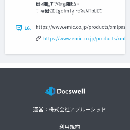
਺ͷ੔ྻͳͲΛࣗಈௐ੔ͯ͘͠ΕΔ •
ઃఆ߲໨͕ଘࡏ͠ͳ͍gofmtͷ͓͔͛ ͰಠࣗͷελΠϧ͕ཚཱ͠ͳ͍
https://www.emic.co.jp/products/xmlpaste
16.
https://www.emic.co.jp/products/xmlpa
運営：株式会社アプルーシッド
利用規約