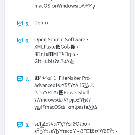
macOS൛ͱWindows൛Λ༻ҙ
Demo
5.
Open Source Software •
6.
XMLPaste΋Go‫ޠݴ‬੡ •
ϥΠηϯε͸MITϥΠηϯε •
GitHubͰιʔείʔυΛެ։த
࢖༻खॱ 1. FileMaker Pro
7.
AdvancedͰΦϒδΣΫτΛ ίϐʔ͢Δ 2.
ίϚϯυϓϩϯϓτ΍PowerShell
ʢWindowsʣɺλʔϛφϧΞϓϦέʔ
γϣϯʢmacOSʣͰxmlpasteΛ࣮ߦ͢Δ
ରԠ͢Δσʔλ‫ࣜܗ‬ • ςʔϒϧɺϑΟʔϧυ •
8.
εΫϦϓτɺεΫϦϓτεςοϓ • ϨΠΞ΢τΦϒδΣΫτ •