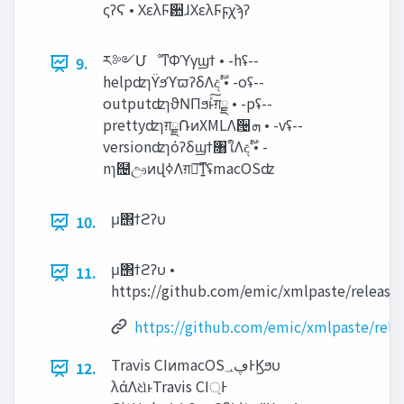
ςʔϚ • ΧελϜؔ਺ɺΧελϜϝχϡʔ
ར༻ՄೳͳΦϓγϣϯ • -hʢ--
9.
helpʣɿϔϧϓϖʔδΛදࣔ • -oʢ--
outputʣɿϑΝΠϧͱͯ͠ग़ྗ • -pʢ--
prettyʣɿग़ྗ݁ՌͷXMLΛ੔‫ܗ‬ • -vʢ--
versionʣɿόʔδϣϯ৘ใΛදࣔ • -
nɿ຤ඌͷվߦΛग़ྗ͠ͳ͍ʢmacOSʣ
μ΢ϯϩʔυ
10.
μ΢ϯϩʔυ •
11.
https://github.com/emic/xmlpaste/release
https://github.com/emic/xmlpaste/rele
Travis CIͷmacOS‫Ͱڥ؀‬Ϗϧυ
12.
λάΛଧͭͱTravis CI্Ͱ