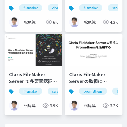
Cloud に接続する際に
最新情報
filemaker
cloud
filemaker
server
知っておきたいポイン
ト
松尾篤
6K
松尾篤
4.3K
Claris FileMaker
Claris FileMaker
Server で多要素認証を
Serverの監視に
導入するには
Prometheusを活用す
filemaker
server
security
prometheus
mfa
filema
る
松尾篤
3.9K
松尾篤
3.2K