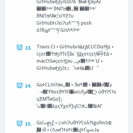
GitHubͷϦϦʔεϖʔδʹ ࣗಈతʹϏϧυ͓Αͼ
഑෍༻ϑΝΠϧ΋࡞੒ ഑෍༻
ϑΝΠϧΛࣗಈΞοϓϩʔυ
GitHubͰιʔείʔυΛ؅ཧ push
όʔδϣϯ؅ཧʹGitΛར༻
Travis CI • GitHubͱ࿈‫͖Ͱܞ‬ΔCI/CDαʔϏε •
13.
ίϛοτ΍ϓϧϦΫΤετ͕͋Δͨͼ ʹϢχοτςετ͕ࣗಈ࣮ߦ͞ΕΔ •
macOSͷςετɾϏϧυ‫ڥ؀‬΋ར༻Մ •
GitHubͷϦϦʔε‫ػ‬ೳͱͷ࿈‫ܞ‬΋Մೳ
GoͰCLIπʔϧͷ࡞੒ • 3ͭͷར఺ • ഑෍ͷ͠΍͢͞ •
14.
ෳ਺ϓϥοτϑΥʔϜ΁ͷରԠͷ͠΍ ͢͞ • ύϑΥʔϚϯε
ʮΈΜͳͷGo‫ݱ[
ޠݴ‬৔Ͱ࢖͑Δ࣮ફςΫχοΫ]ʯʢٕज़ධ࿦ࣾʣΑΓ
Go‫ޠݴ‬ͷ͍͍ͱ͜Ζ • ඪ४ͰίʔυϑΥʔϚολʔʢgofmtʣ
15.
͕෇ଐ • ίʔυͷΠϯσϯτ΍վߦҐஔɺม