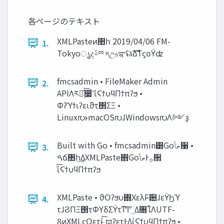
各ページのテキスト
XMLPasteͷ঺հ 2019/04/06 FM-
1.
Tokyoൃදࢿྉ দඌಞʢ‫ࣜג‬ձࣾΤϛοΫʣ
fmcsadmin • FileMaker Admin
2.
APIΛར༻࣮ͯ͠૷ͨ͠ ίϚϯυϥΠϯπʔϧ •
Φʔϓϯιʔειϑτ΢ΣΞ •
Linux൛ͱmacOS൛ɺWindows൛Λ༻ҙ
Built with Go • fmcsadmin͸Go‫ޠݴ‬੡ •
3.
ࠓճ঺հ͢ΔXMLPaste΋Go‫࡞Ͱޠݴ‬੒
ͨ͠ίϚϯυϥΠϯπʔϧ
XMLPaste • ϑΟʔϧυ΍ΧελϜؔ਺ɺεΫϦϓ
4.
τɺϨΠΞ΢τΦϒδΣΫτͳͲʹؔ ͢Δ৘ใΛUTF-
8ͷXMLςΩετͱͯ͠ ϖʔετͰ͖ΔίϚϯυϥΠϯπʔϧ •