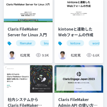
Claris FileMaker
kintoneと連動した
Server for Linux 入門
Webフォームの作成
filemaker
linux
server
kintone
wordpress
松尾篤
9.9K
松尾篤
6.6K
社内システムから
Claris FileMaker
Claris FileMaker
Admin API の使い方と