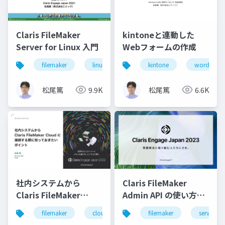
Claris FileMaker
kintoneと連動した
Server for Linux 入門
Webフォームの作成
filemaker
linux
server
kintone
wordpress
松尾篤
9.9K
松尾篤
6.6K
社内システムから
Claris FileMaker
Claris FileMaker
Admin API の使い方と
Cloud に接続する際に
最新情報
filemaker
cloud
filemaker
server
知っておきたいポイン