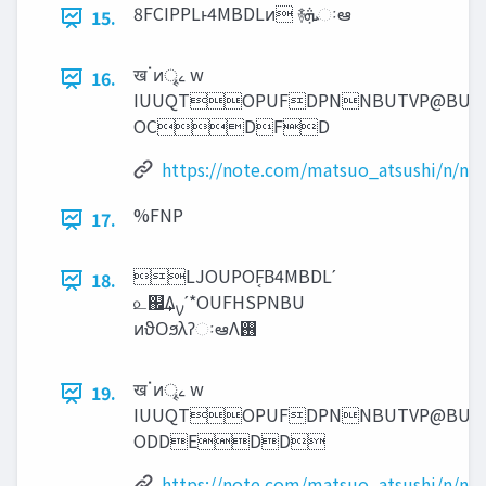
8FCIPPLͱ4MBDLͷ ࿈‫ܞ‬ઃఆ
15.
खॱͷৄࡉ w
16.
IUUQTOPUFDPNNBUTVP@BUT
OCDFD
https://note.com/matsuo_atsushi/n/nb
%FNP
17.
LJOUPOF͔Β4MBDLʹ
18.
௨஌͢Δࡍʹ*OUFHSPNBU
ͷϑΟϧλʔઃఆΛ࢖͏
खॱͷৄࡉ w
19.
IUUQTOPUFDPNNBUTVP@BUT
ODDEDD
https://note.com/matsuo_atsushi/n/nc