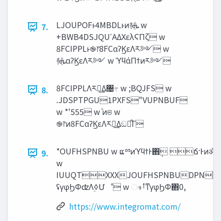
LJOUPOFͱ4MBDLͱͷ࿈‫ܞ‬ w
7.
+BWB4DSJQUʹΑΔΧελϚΠζ w
8FCIPPLͱ֎෦8FCαʔϏεΛར༻ w
࿈‫ܞ‬αʔϏεΛར༻ w ϓϥάΠϯͷར༻
8FCIPPLΛར༻͢Δ৔߹ w ;BQJFS w
8.
.JDSPTPGU1PXFS"VUPNBUF
w *'555 w ͦͷଞ w
֎෦ͷ8FCαʔϏεΛར༻͢Δඞཁ͋Γ
*OUFHSPNBU w ແྉͷϓϥϯͰ΋݄ ճ·Ͱͷॲཧ
9.
w
IUUQTXXXJOUFHSPNBUDPN
ʢγφϦΦʣΛ࣮ߦՄೳ w ෳࡶͳγφϦΦ΋0,
https://www.integromat.com/