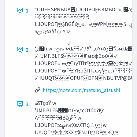
*OUFHSPNBUΛ࢖͍LJOUPOF͔Β 4MBDLʹ௨஌ΛૹΔ
1.

LJOUPOF$BGÉ‫ذ‬ෞWPM-5ൃදࢿྉ
দඌಞʢ‫ࣜג‬ձࣾΤϛοΫʣ
2.
✓ 'JMF.BLFSೝఆσϕϩού ✓
LJOUPOFೝఆΞιγΤΠτʢ೥݄ʣ ✓
LJOUPOFೝఆΞϓϦσβΠϯεϖγϟϦετʢ
✓ IUUQTOPUFDPNNBUTVP@BUT
https://note.com/matsuo_atsushi
‫ࣜג‬ձࣾΤϛοΫ w
3.
'JMF.BLFS੡඼ରԠϗεςΟϯάαʔϏε
Λ೥͔Βఏ‫ڙ‬ w
LJOUPOFಋೖࢧԉɾΧελϚΠζ։ൃ w
IUUQTXXXFNJDDPKQ