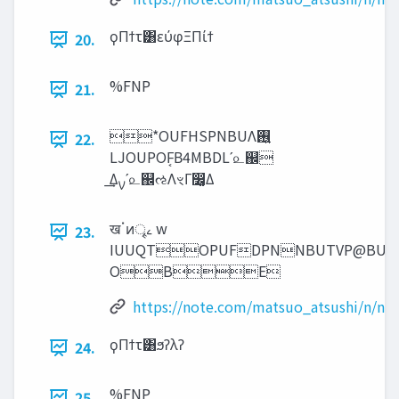
ϙΠϯτ͸εύφΞΠίϯ
20.
%FNP
21.
*OUFHSPNBUΛ࢖͍
22.
LJOUPOF͔Β4MBDLʹ௨஌
͢Δࡍʹ௨஌ઌΛৼΓ෼͚Δ
खॱͷৄࡉ w
23.
IUUQTOPUFDPNNBUTVP@BUT
OBE
https://note.com/matsuo_atsushi/n/n
ϙΠϯτ͸ϧʔλʔ
24.
%FNP
25.