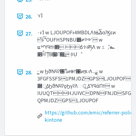
·ͱΊ
26.
·ͱΊ w LJOUPOFͱ4MBDLΛ࿈‫ͤ͞ܞ‬ΔαʔϏεͷ
27.
ͭͱͯ͠*OUFHSPNBU͸༗༻ w
ແྉϓϥϯͰ΋݄ ճ·ͰॲཧΛ w ‫ػ‬ೳ͕๛
෋Ͱ͋Γͳ͕Β෼͔Γ΍͍͢ ࣮ߦՄೳ
͓·͚ w ϦϑΝϥʔ৘ใͷ֎෦΁ͷૹ৴Λ‫ྗۃ‬ w
28.
3FGFSSFS1PMJDZGPSLJOUPOF
཈੍͢ΔϦϑΝϥʔϙϦγʔΛઃఆ͢ ΔϓϥάΠϯ w
IUUQTHJUIVCDPNFNJDSFGF
QPMJDZGPSLJOUPOF
https://github.com/emic/referrer-policy
kintone