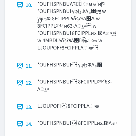
*OUFHSPNBUΛར༻ͨ͠ ઃఆखॱͷ֓ཁ
10.
*OUFHSPNBUͰγφϦΦΛ࡞੒ w
γφϦΦʹ8FCIPPLϞδϡʔϧΛ௥Ճ w
ͯ͠8FCIPPL༻ͷ63-Λൃߦ w
*OUFHSPNBUͰ8FCIPPLͷ௨஌Λड৴
w 4MBDLϞδϡʔϧΛ௥Ճͯ͠࿈‫ܞ‬ઃఆ w
LJOUPOFͰ8FCIPPLΛઃఆ
*OUFHSPNBUͰ γφϦΦΛ࡞੒
11.
*OUFHSPNBUͰ 8FCIPPL༻63-
12.
Λൃߦ
LJOUPOFͰ 8FCIPPLΛઃఆ
13.
*OUFHSPNBUͰ 8FCIPPLͷ௨஌Λड৴
14.