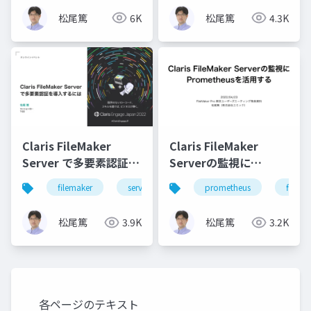
ト
松尾篤
6K
松尾篤
4.3K
Claris FileMaker
Claris FileMaker
Server で多要素認証を
Serverの監視に
導入するには
Prometheusを活用す
filemaker
server
security
prometheus
mfa
filema
る
松尾篤
3.9K
松尾篤
3.2K
各ページのテキスト