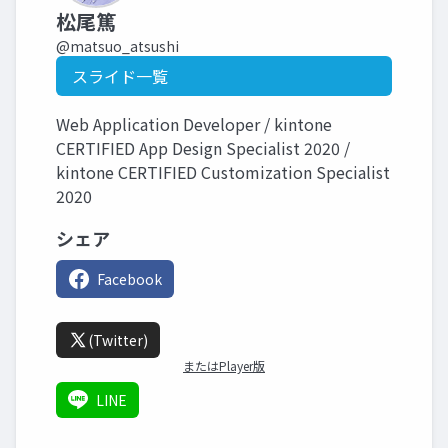
松尾篤
@matsuo_atsushi
スライド一覧
Web Application Developer / kintone
CERTIFIED App Design Specialist 2020 /
kintone CERTIFIED Customization Specialist
2020
シェア
Facebook
(Twitter)
またはPlayer版
LINE