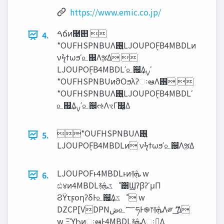
https://www.emic.co.jp/
ࠓճͷ࿩୊ 
4.
*OUFHSPNBUΛ࢖͍LJOUPOF͔Β4MBDLͷ
νϟϯωϧʹ௨஌ΛૹΔ 
LJOUPOF͔Β4MBDLʹ௨஌͢Δࡍʹ
*OUFHSPNBUͷϑΟϧλʔઃఆΛ࢖͏ 
*OUFHSPNBUΛ࢖͍LJOUPOF͔Β4MBDLʹ
௨஌͢Δࡍʹ௨஌ઌΛৼΓ෼͚Δ
*OUFHSPNBUΛ࢖͍
5.
LJOUPOF͔Β4MBDLͷ νϟϯωϧʹ௨஌ΛૹΔ
LJOUPOFͱ4MBDLͱͷ࿈‫ܞ‬ w
6.
ඪ४ͷ4MBDL࿈‫ػܞ‬ೳ͸ϢʔβʔʹμΠ
ϨΫτϝοηʔδͰ௨஌͢Δ‫ػ‬ೳ w
DZCP[VDPN‫ڞ‬௨؅ཧͰ֎෦࿈‫ܞ‬Λ༗ ޮʹ͢Δ
w ΞϓϦͷઃఆͰ4MBDL࿈‫ܞ‬Λઃఆ͢Δ