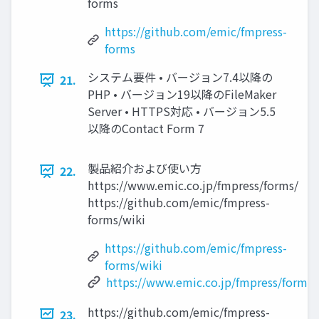
forms
https://github.com/emic/fmpress-
forms
システム要件 • バージョン7.4以降の
21.
PHP • バージョン19以降のFileMaker
Server • HTTPS対応 • バージョン5.5
以降のContact Form 7
製品紹介および使い方
22.
https://www.emic.co.jp/fmpress/forms/
https://github.com/emic/fmpress-
forms/wiki
https://github.com/emic/fmpress-
forms/wiki
https://www.emic.co.jp/fmpress/forms/
https://github.com/emic/fmpress-
23.