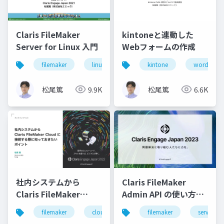
Claris FileMaker
kintoneと連動した
Server for Linux 入門
Webフォームの作成
filemaker
linux
server
kintone
wordpress
松尾篤
9.9K
松尾篤
6.6K
社内システムから
Claris FileMaker
Claris FileMaker
Admin API の使い方と
Cloud に接続する際に
最新情報
filemaker
cloud
filemaker
server
知っておきたいポイン