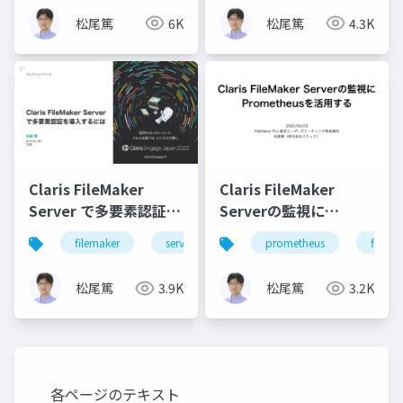
ト
松尾篤
6K
松尾篤
4.3K
Claris FileMaker
Claris FileMaker
Server で多要素認証を
Serverの監視に
導入するには
Prometheusを活用す
filemaker
server
security
prometheus
mfa
filema
る
松尾篤
3.9K
松尾篤
3.2K
各ページのテキスト