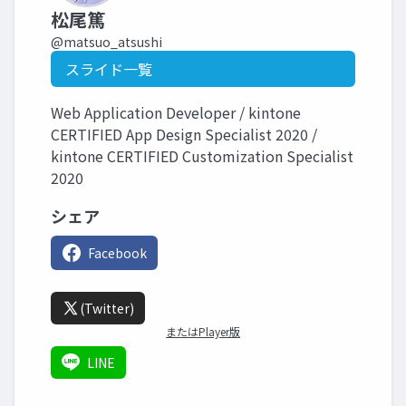
松尾篤
@matsuo_atsushi
スライド一覧
Web Application Developer / kintone
CERTIFIED App Design Specialist 2020 /
kintone CERTIFIED Customization Specialist
2020
シェア
Facebook
(Twitter)
またはPlayer版
LINE