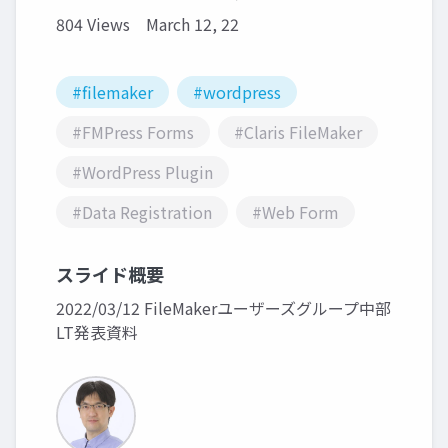
804 Views
March 12, 22
#filemaker
#wordpress
#FMPress Forms
#Claris FileMaker
#WordPress Plugin
#Data Registration
#Web Form
スライド概要
2022/03/12 FileMakerユーザーズグループ中部
LT発表資料