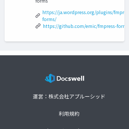
forms
https://ja.wordpress.org/plugins/fmpres
forms/
https://github.com/emic/fmpress-forms
運営：株式会社アプルーシッド
利用規約