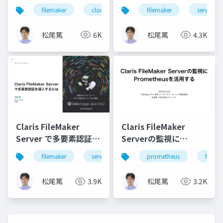
Cloud に接続する際に
最新情報
filemaker
cloud
filemaker
server
知っておきたいポイン
ト
松尾篤
6K
松尾篤
4.3K
Claris FileMaker
Claris FileMaker
Server で多要素認証を
Serverの監視に
導入するには
Prometheusを活用す
filemaker
server
security
prometheus
mfa
filema
る
松尾篤
3.9K
松尾篤
3.2K