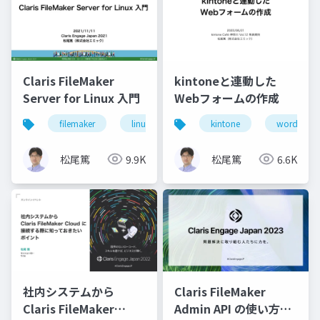
Claris FileMaker
kintoneと連動した
Server for Linux 入門
Webフォームの作成
filemaker
linux
server
kintone
wordpress
松尾篤
9.9K
松尾篤
6.6K
社内システムから
Claris FileMaker
Claris FileMaker
Admin API の使い方と