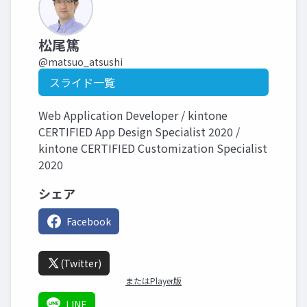
松尾篤
@matsuo_atsushi
スライド一覧
Web Application Developer / kintone
CERTIFIED App Design Specialist 2020 /
kintone CERTIFIED Customization Specialist
2020
シェア
Facebook
(Twitter)
またはPlayer版
LINE