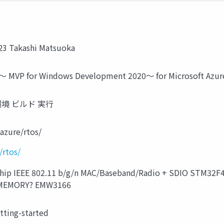
Takashi Matsuoka
17～ MVP for Windows Development 2020～ for Microsoft A
環境 ビルド 実行
azure/rtos/
/rtos/
 IEEE 802.11 b/g/n MAC/Baseband/Radio + SDIO STM32F41
H MEMORY? EMW3166
ting-started