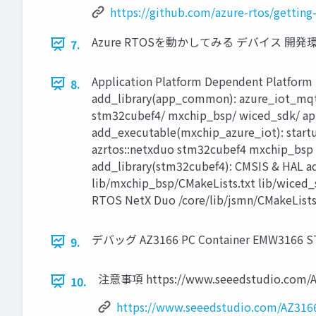
https://github.com/azure-rtos/getting
Azure RTOSを動かしてみる デバイス 開発
7.
Application Platform Dependent Platform i
8.
add_library(app_common): azure_iot_mqtt/ 
stm32cubef4/ mxchip_bsp/ wiced_sdk/ app/C
add_executable(mxchip_azure_iot): startup
azrtos::netxduo stm32cubef4 mxchip_bsp 
add_library(stm32cubef4): CMSIS & HAL add
lib/mxchip_bsp/CMakeLists.txt lib/wiced_s
RTOS NetX Duo /core/lib/jsmn/CMakeLists.t
デバッグ AZ3166 PC Container EMW3166 ST
9.
注意事項 https://www.seeedstudio.com/AZ
10.
https://www.seeedstudio.com/AZ3166