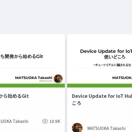
ら始めるGit
Device Update for IoT
ころ
UOKA Takashi
10.9K
MATSUOKA Takashi