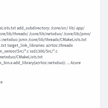
sts.txt add_subdirectory: /core/src/ lib/ app/
re/lib/threadx/ /core/lib/netxduo/ /core/lib/jsmn/
::netxduo jsmn /core/lib/threadx/CMakeLists.txt
t target_link_libraries: azrtos::threadx
sensor/Src/*.c ssd1306/Src/*.c
b/netxduo/CMakeLists.txt
bin.a add_library(azrtos::netxduo): ... Azure
de