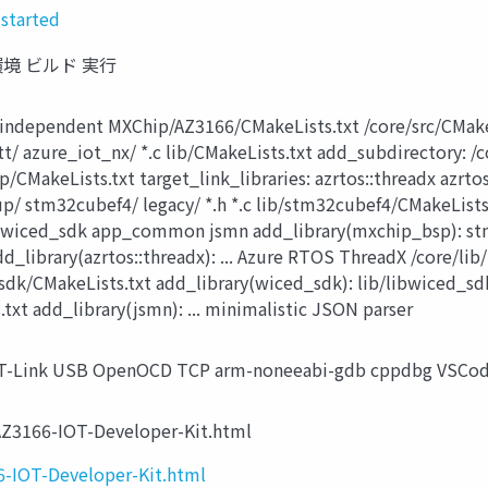
-started
環境 ビルド 実行
ndependent MXChip/AZ3166/CMakeLists.txt /core/src/CMakeLi
azure_iot_nx/ *.c lib/CMakeLists.txt add_subdirectory: /co
MakeLists.txt target_link_libraries: azrtos::threadx azrtos
/ stm32cubef4/ legacy/ *.h *.c lib/stm32cubef4/CMakeLists.tx
wiced_sdk app_common jsmn add_library(mxchip_bsp): stm_
_library(azrtos::threadx): ... Azure RTOS ThreadX /core/li
dk/CMakeLists.txt add_library(wiced_sdk): lib/libwiced_sdk_
xt add_library(jsmn): ... minimalistic JSON parser
-Link USB OpenOCD TCP arm-noneeabi-gdb cppdbg VSCo
3166-IOT-Developer-Kit.html
-IOT-Developer-Kit.html