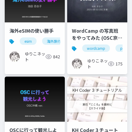
海外eSIMの使い勝手
WordCamp の写真班
をやってみた (OSC京都
esim
海外旅行
向け)
wordcamp
photo s
ゆりこネッ
842
ト
ゆりこネッ
175
ト
OSCに行って観光しよ
KH Coder 3 チュート