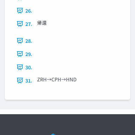
26.
帰還
27.
28.
29.
30.
ZRH→CPH→HND
31.