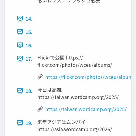
るいレンズ／フラッシュ必要
14.
15.
16.
Flickrで公開 https://
17.
ﬂickr.com/photos/wceu/albums/
https://flickr.com/photos/wceu/albums
今日は高雄
18.
https://taiwan.wordcamp.org/2025/
https://taiwan.wordcamp.org/2025/
来年アジアはムンバイ
19.
https://asia.wordcamp.org/2026/