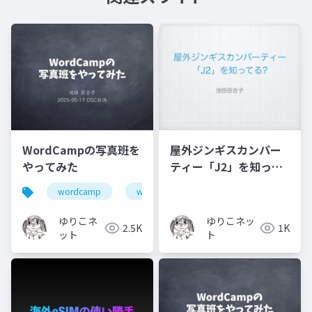
WordCampの写真班を
屋外ジンギスカンパー
やってみた
ティー「J2」を知って
る?
wordcamp
wordpress
photograph
ゆりこネ
ゆりこネッ
2.5K
1K
ット
ト