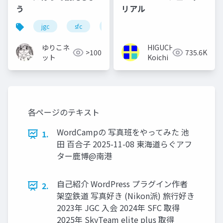
う
リアル
jgc
sfc
jal
ana
上級会員
ゆりこネ
HIGUCHI
>100
735.6K
ット
Koichi
各ページのテキスト
WordCampの 写真班をやってみた 池
1.
田 百合子 2025-11-08 東海道らぐアフ
ター鹿博@南港
自己紹介 WordPress プラグイン作者
2.
架空鉄道 写真好き (Nikon派) 旅行好き
2023年 JGC 入会 2024年 SFC 取得
2025年 SkyTeam elite plus 取得