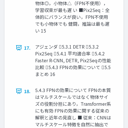
物体◎，小物体△（FPN不使用），
学習収束が最も遅 い ■Pix2Seq：全
体的にバランスが良い，FPN不使用
でも小物体でも 健闘，推論は最も遅
い 15
アジェンダ 5.3.1 DETR 5.3.2
17.
Pix2Seq 5.4.1 平均適合率 5.4.2
Faster R-CNN, DETR, Pix2Seqの性能
比較 5.4.3 FPNの効果について 5.5
まとめ 16
5.4.3 FPNの効果について FPNの本質
18.
はマルチスケールではなく物体サイ
ズの役割分担にあり，Transformer系
にも有効 FPNの効果に関する従来の
解釈と近年の見直し ■ 従来：CNNは
マルチスケール特徴を自然に抽出で