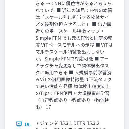
きる → CNNに優位性があると考えら
れてい た ■ 近年の知見：FPNの本質
は「スケール別に担当する物体サイ
ズを役割分担させること」 ■ 出力層
近くの単一スケール特徴マップ +
Simple FPN でも元のFPNと同等の精
度 ViTベースモデルへの示唆 ■ ViTは
マルチスケール特徴を出力しない
が，Simple FPNで対応可能 ■ アー
キテクチャ変更なしで物体検出タス
クに転用できる ■ 大規模事前学習済
みViTの汎用画像特徴量は下流タスク
で高い性能を発揮 物体検出精度向上
のTips：FPN使用 + 大規模事前学習
（自己教師あり→教師あり→物体検
出） 17
アジェンダ 5.3.1 DETR 5.3.2
19.