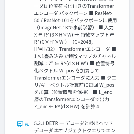
ーダは位置符号化付きのTransformer
エンコーダ バックボーン ■ ResNet-
50 / ResNet-101をバックボーンに使用
（ImageNet-1Kで事前学習） ■ 入力
X ∈ R^(3×H×W) → 特徴マップ F ∈
R^(C×H'×W'）（C=2048,
H'=H/32） Transformerエンコーダ ■
1×1畳み込みで特徴マップのチャネル
削減：Z⁰ ∈ R^(d×H'W’) ■ 位置符号
化ベクトル W_pos を加算して
Transformerエンコーダに入力 ■ クエ
リ/キーベクトル計算前に毎回 W_pos
を加算（位置情報を保持） ■ L_enc
層のTransformerエンコーダで出力
Z_enc ∈ R^(d×HW) を計算 4
5.3.1 DETR ― デコーダと検出ヘッド
6.
デコーダはオブジェクトクエリでエン