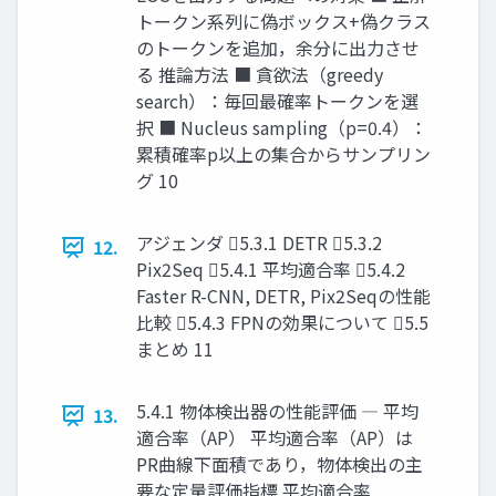
トークン系列に偽ボックス+偽クラス
のトークンを追加，余分に出力させ
る 推論方法 ■ 貪欲法（greedy
search）：毎回最確率トークンを選
択 ■ Nucleus sampling（p=0.4）：
累積確率p以上の集合からサンプリン
グ 10
アジェンダ 5.3.1 DETR 5.3.2
12.
Pix2Seq 5.4.1 平均適合率 5.4.2
Faster R-CNN, DETR, Pix2Seqの性能
比較 5.4.3 FPNの効果について 5.5
まとめ 11
5.4.1 物体検出器の性能評価 ― 平均
13.
適合率（AP） 平均適合率（AP）は
PR曲線下面積であり，物体検出の主
要な定量評価指標 平均適合率