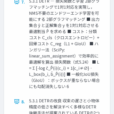
5.3.1 DETR ― 損失関数と学習 2部グラ
7.
フマッチングで1対1対応を実現し，
NMS不要のエンドツーエンド学習を可
能にする 2部グラフマッチング ■ 出力
集合 ŷ と正解集合 y を1対1対応させる
最適割当 P̂ を求める ■ コスト：分類
コスト C_cls（クロスエントロピー）+
回帰コスト C_reg（L1 + GIoU） ■ ハ
ンガリー法（SciPy:
linear_sum_assignment）で効率的に
最適解を算出 損失関数（式5.24） ■ L
= Σ [-log ĉ_P̂(i)(c_i) + 1{c_i≠∅} ·
L_box(b_i, b̂_P̂(i))] ■ 一般化IoU損失
（GIoU）：ボックスが重ならない場合
にも勾配消失しない 6
5.3.1 DETRの改良 収束の遅さと小物体
8.
精度の低さを解決すべく多様なDETR
後継手法が提案されている DETRの2つ