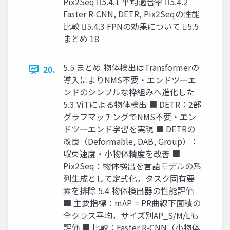
Pix2Seq 5.4.1 平均適合率 5.4.2
Faster R-CNN, DETR, Pix2Seqの性能
比較 5.4.3 FPNの効果について 5.5
まとめ 18
5.5 まとめ 物体検出はTransformerの
20.
導入によりNMS不要・エンドツーエ
ンドのシンプルな枠組みへ進化した
5.3 ViTによる物体検出 ■ DETR：2部
グラフマッチングでNMS不要・エン
ドツーエンド学習を実現 ■ DETRの
改良（Deformable, DAB, Group）：
収束速度・小物体精度を改善 ■
Pix2Seq：物体検出を言語モデルの系
列生成として定式化，タスク固有要
素を排除 5.4 物体検出器の性能評価
■ 主要指標：mAP = PR曲線下面積の
全クラス平均，サイズ別AP_S/M/Lも
評価 ■ 比較：Faster R-CNN（小物体