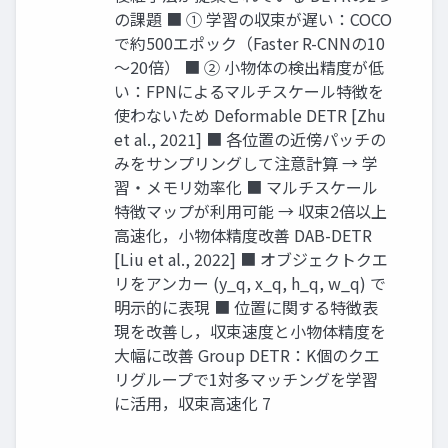
の課題 ■ ① 学習の収束が遅い：COCO
で約500エポック（Faster R-CNNの10
～20倍） ■ ② 小物体の検出精度が低
い：FPNによるマルチスケール特徴を
使わないため Deformable DETR [Zhu
et al., 2021] ■ 各位置の近傍パッチの
みをサンプリングして注意計算 → 学
習・メモリ効率化 ■ マルチスケール
特徴マップが利用可能 → 収束2倍以上
高速化，小物体精度改善 DAB-DETR
[Liu et al., 2022] ■ オブジェクトクエ
リをアンカー (y_q, x_q, h_q, w_q) で
明示的に表現 ■ 位置に関する特徴表
現を改善し，収束速度と小物体精度を
大幅に改善 Group DETR：K個のクエ
リグループで1対多マッチングを学習
に活用，収束高速化 7