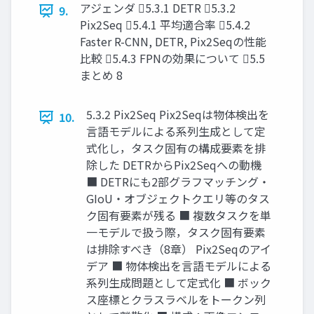
アジェンダ 5.3.1 DETR 5.3.2
9.
Pix2Seq 5.4.1 平均適合率 5.4.2
Faster R-CNN, DETR, Pix2Seqの性能
比較 5.4.3 FPNの効果について 5.5
まとめ 8
5.3.2 Pix2Seq Pix2Seqは物体検出を
10.
言語モデルによる系列生成として定
式化し，タスク固有の構成要素を排
除した DETRからPix2Seqへの動機
■ DETRにも2部グラフマッチング・
GIoU・オブジェクトクエリ等のタス
ク固有要素が残る ■ 複数タスクを単
一モデルで扱う際，タスク固有要素
は排除すべき（8章） Pix2Seqのアイ
デア ■ 物体検出を言語モデルによる
系列生成問題として定式化 ■ ボック
ス座標とクラスラベルをトークン列