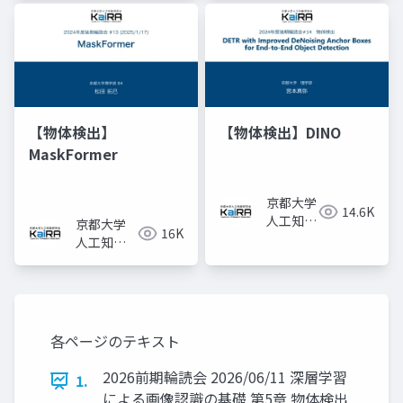
KaiRA
KaiRA
【物体検出】
【物体検出】DINO
MaskFormer
京都大学
14.6K
人工知能
京都大学
16K
研究会
人工知能
KaiRA
研究会
KaiRA
各ページのテキスト
2026前期輪読会 2026/06/11 深層学習
1.
による画像認識の基礎 第5章 物体検出