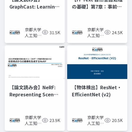
GraphCast: Learning
の基礎】第7章：事前学
skillful medium-
習済みモデルと転移学
range global
習
weather forecasting
京都大学
京都大学
31.5K
24.5K
人工知能
人工知能
研究会
研究会
KaiRA
KaiRA
【論文読み会】NeRF:
【物体検出】ResNet・
Representing Scenes
EfficientNet (v2)
as Neural Radiance
Fields for View
Synthesis
京都大学
京都大学
23.9K
20.5K
人工知能
人工知能
研究会
研究会