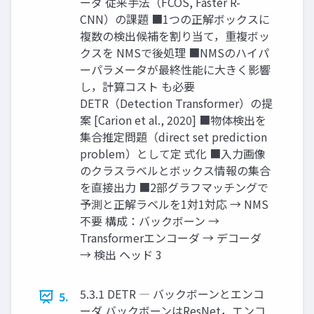
ーダ 従来手法（FCOS, Faster R-
CNN）の課題 ■1つの正解ボックスに
複数の検出候補を割り当て，重複ボッ
クスを NMSで後処理 ■NMSのハイパ
ーパラメータが最終性能に大きく影響
し，計算コスト も必要
DETR（Detection Transformer）の提
案 [Carion et al., 2020] ■物体検出を
集合推定問題（direct set prediction
problem）として定 式化 ■入力画像
のクラスラベルとボックス情報の集合
を直接出力 ■2部グラフマッチングで
予測と正解ラベルを1対1対応 → NMS
不要 構成：バックボーン →
Transformerエンコーダ → デコーダ
→ 検出 ヘッド 3
5.3.1 DETR ― バックボーンとエンコ
5.
ーダ バックボーンはResNet，エンコ