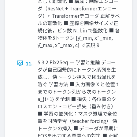
として離散化 ■ 構成：画像エンコー
ダ（ResNet + Transformerエンコー
ダ）+ Transformerデコーダ 正解ラベ
ルの離散化 ■ 座標を画像サイズで正
規化後，ビン数 N_bin で整数化 ■ 各
物体を5トークン [ȳ_min, x¯_min,
ȳ_max, x¯_max, c] で表現 9
5.3.2 Pix2Seq ― 学習と推論 デコー
11.
ダが自己回帰的にトークン系列を生
成し，偽トークン挿入で検出漏れを
防ぐ 学習方法 ■ 入力画像 X と位置 t
までのトークン列から次のトークン
a_{t+1} を予測 ■ 損失：各位置のク
ロスエントロピー損失（重み付き）
■ 学習の並列化：マスク処理で全位
置を同時学習（teacher forcing） 偽
トークンの挿入 ■ デコーダが早期に
EOSを出力する問題への対策 ■ 正解