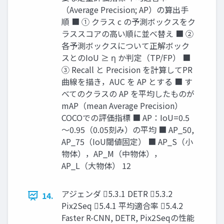
（Average Precision; AP）の算出手
順 ■ ① クラス c の予測ボックスをク
ラススコアの高い順に並べ替え ■ ②
各予測ボックスについて正解ボック
スとのIoU ≥ η か判定（TP/FP） ■
③ Recall と Precision を計算してPR
曲線を描き，AUC を AP とする ■ す
べてのクラスの AP を平均したものが
mAP（mean Average Precision）
COCOでの評価指標 ■ AP：IoU=0.5
～0.95（0.05刻み）の平均 ■ AP_50,
AP_75（IoU閾値固定） ■ AP_S（小
物体），AP_M（中物体），
AP_L（大物体） 12
アジェンダ 5.3.1 DETR 5.3.2
14.
Pix2Seq 5.4.1 平均適合率 5.4.2
Faster R-CNN, DETR, Pix2Seqの性能