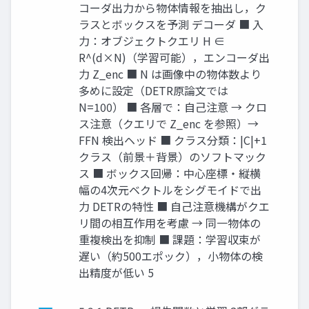
コーダ出力から物体情報を抽出し，ク
ラスとボックスを予測 デコーダ ■ 入
力：オブジェクトクエリ H ∈
R^(d×N)（学習可能），エンコーダ出
力 Z_enc ■ N は画像中の物体数より
多めに設定（DETR原論文では
N=100） ■ 各層で：自己注意 → クロ
ス注意（クエリで Z_enc を参照）→
FFN 検出ヘッド ■ クラス分類：|C|+1
クラス（前景＋背景）のソフトマック
ス ■ ボックス回帰：中心座標・縦横
幅の4次元ベクトルをシグモイドで出
力 DETRの特性 ■ 自己注意機構がクエ
リ間の相互作用を考慮 → 同一物体の
重複検出を抑制 ■ 課題：学習収束が
遅い（約500エポック），小物体の検
出精度が低い 5