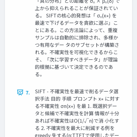
「真の分布」との距離を σₙ × βₙ(δ) で
上から抑えられることが保証されてい
る。 SIFTの核心的発想は「 σₙ(x⋆) を
最速で下げるデータを貪欲に選ぶ」こ
とにある。この方法論によって、重複
サンプルは自動的に排除され、多様か
つ有用なデー タのサブセットが構築さ
れる。不確実性を可視化できるからこ
そ、「次に学習すべきデータ」が理論
的根拠に基づいて決定できるのであ
る。
SIFT - 不確実性を最速で削るデータ選
7.
択手法 目的 手順 プロンプト x⋆ に対す
る不確実性 σn(x⋆) を最 1. 既選択デー
タと候補で不確実性を計算 情報が十分
あれば不確実性はO(1/√n)で消 小化す
る 2. 不確実性を最大に削減する例を
greedy 失する(n:TTFTで使用したデー