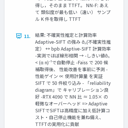
得し，そのまま TTFT。 NN-F: あえ
て 類似度が最も低い（遠い） サンプ
ル K 件を取得し TTFT
結果: 不確実性推定と計算効率
11.
Adaptive-SIFT の強み σ̂ₙ(不確実性推
定） ↔ bpb Adaptive-SIFT 計算効率
-実測でほぼ線形相関 → -しきい値σ̂ₙ
< (α n)⁻¹で自動停止 -Faiss で 200 候
補取得後、 性能改善を事前に予測 -
性能ゲイン ∝ 使用計算量 を実証
SIFT で 50 件絞り込み - 「reliability
diagram」で キャリブレーション良
好 -RTX 4090 で NN 比 ≈ 1.05× の
軽微なオーバーヘッド => Adaptive
SIFTでSIFTは高精度に加え低計算コ
スト・自己停止機能を兼ね備え、
TTFTの実用化に貢献