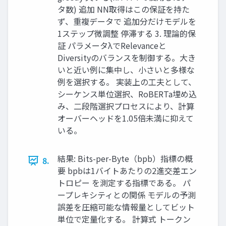
タ数) 追加 NN取得はこの保証を持た
ず、重複データで 追加分だけモデルを
1ステップ微調整 停滞する 3. 理論的保
証 パラメータλでRelevanceと
Diversityのバランスを制御する。大き
いと近い例に集中し、小さいと多様な
例を選択する。 実装上の工夫として、
シーケンス単位選択、RoBERTa埋め込
み、二段階選択プロセスにより、計算
オーバーヘッドを1.05倍未満に抑えて
いる。
結果: Bits-per-Byte（bpb）指標の概
8.
要 bpbは1バイトあたりの2進交差エン
トロピー を測定する指標である。 パ
ープレキシティとの関係 モデルの予測
誤差を圧縮可能な情報量としてビット
単位で定量化する。 計算式 トークン