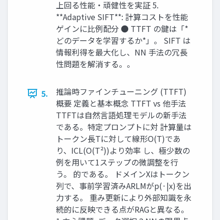
上回る性能・頑健性を実証 5.
**Adaptive SIFT**: 計算コストを性能
ゲインに比例配分 ● TTFT の鍵は「*
どのデータを学習するか*」。 SIFT は
情報利得を最大化し、NN 手法の冗長
性問題を解消する。。
推論時ファインチューニング (TTFT)
5.
概要 定義と基本概念 TTFT vs 他手法
TTFTは自然言語処理モデルの新手法
である。特定プロンプトに対 計算量は
トークン長Tに対して線形O(T)であ
り、ICL(O(T²))より効率 し、極少数の
例を用いて1ステップの微調整を行
う。 的である。 ドメインXはトークン
列で、事前学習済みARLMがp(·|x)を出
力する。 重み更新により外部知識を永
続的に反映できる点がRAGと異なる。