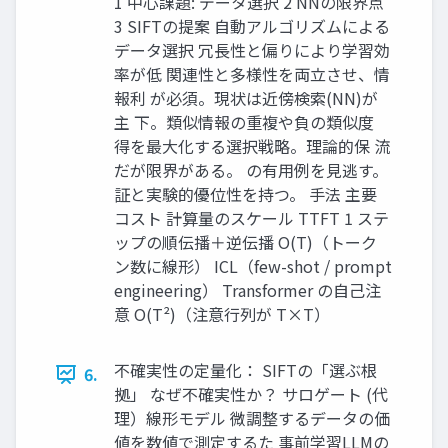
1 中心課題: データ選択 2 NNの限界点
3 SIFTの提案 自動アルゴリズムによる
データ選択 冗長性と偏りにより学習効
率が低 関連性と多様性を両立させ、情
報利 が必須。現状は近傍検索(NN)が
主 下。類似情報の重複や負の類似度
得を最大化する選択戦略。理論的保 流
だが限界がある。 の有用例を見逃す。
証と実験的優位性を持つ。 手法 主要
コスト 計算量のスケール TTFT 1 ステ
ップの順伝播＋逆伝播 O(T)（トーク
ン数に線形） ICL（few-shot / prompt
engineering） Transformer の自己注
意 O(T²)（注意行列が T×T）
不確実性の定量化： SIFTの「選ぶ根
6.
拠」 なぜ不確実性か？ サロゲート (代
理）線形モデル 微調整するデータの価
値を数値で測定するた 事前学習LLMの