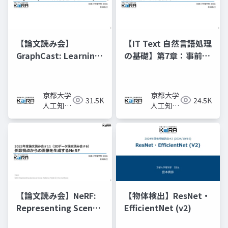
【論文読み会】
【IT Text 自然言語処理
GraphCast: Learning
の基礎】第7章：事前学
skillful medium-
習済みモデルと転移学
range global
習
weather forecasting
京都大学
京都大学
31.5K
24.5K
人工知能
人工知能
研究会
研究会
KaiRA
KaiRA
【論文読み会】NeRF:
【物体検出】ResNet・
Representing Scenes
EfficientNet (v2)
as Neural Radiance