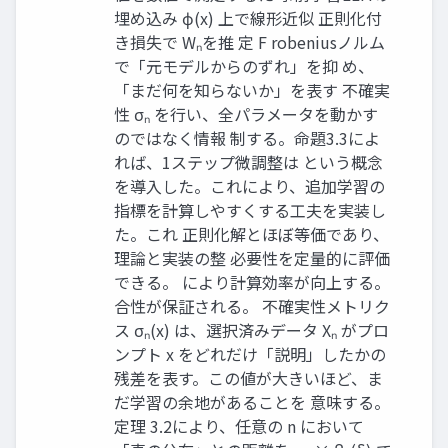
埋め込み ϕ(x) 上で線形近似 正則化付
き損失で Wₙを推 定 F robeniusノルム
で「元モデルからのずれ」を抑 め、
「まだ何を知らないか」を表す 不確実
性 σₙ を行い、全パラメータを動かす
のではなく情報 制する。命題3.3によ
れば、1ステップ微調整は という概念
を導入した。これにより、追加学習の
指標を計算しやすくする工夫を実装し
た。これ 正則化解とほぼ等価であり、
理論と実装の整 必要性を定量的に評価
できる。 により計算効率が向上する。
合性が保証される。 不確実性メトリク
ス σₙ(x) は、選択済みデータ Xₙ がプロ
ンプト x をどれだけ「説明」したかの
残差を表す。この値が大きいほど、ま
だ学習の余地があることを 意味する。
定理 3.2により、任意の n において