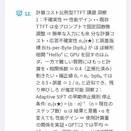
計算コスト比例型TTFT 課題 洞察
12.
1：不確実性 ↔ 性能ゲイン • • 既存
TTFT は全プロンプトで固定回数微
調整 ⇒ 簡単な入力にも余 分な計算コ
スト • 応答不確実性 σₙ(x★) と誤差指
標 Bits-per-Byte (bpbₙ) が ほ ぼ線形
相関 "Hello" に GPU を回すのはム
ダ、一方で難しい質問にはもっと計
算を • 相関係数 ≈ 0.4（正規化済み）
割きたい • 補正値 σ̂ₙ = σₙ·bpb₀ では
≳ 0.5 • 誤差 ≃ 1 / σₙ と近似でき、残
り伸びしろ が推定可能 洞察 2：
Adaptive SIFT の早期停止規則 停止
条件: σₙ(x★) > (α · n)⁻¹ （n = 現在の
ステップ数）α は 結果と意義 • α を
変えても 性能ゲイン ∝ 使用計算量
の関係を実証 • GPT2 では平均 ≈