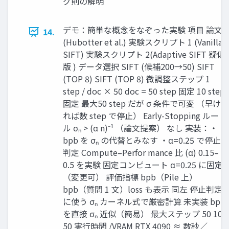
グ則の解明
デモ：簡単な概念をなぞった実験 項目 論文
14.
(Hubotter et al.) 実験スクリプト 1 (Vanilla
SIFT) 実験スクリプト 2(Adaptive SIFT 疑似
版 ) データ選択 SIFT (候補200→50) SIFT
(TOP 8) SIFT (TOP 8) 微調整ステップ 1
step / doc × 50 doc = 50 step 固定 10 step
固定 最大50 step だが σ 条件で可変 （早け
れば数 step で停止） Early-Stopping ルー
ル σₙ > (α n)⁻¹ （論文提案） なし 実装：・
bpb を σₙ の代替とみなす ・α=0.25 で停止
判定 Compute–Perfor mance 比 (α) 0.15–
0.5 を実験 固定コンピュート α=0.25 に固定
（変更可） 評価指標 bpb（Pile 上）
bpb（質問 1 文）loss も表示 同左 停止判定
に使う σₙ カーネル式で厳密計算 未実装 bpb
を直接 σₙ 近似（簡易） 最大ステップ 50 10
50 実行時間 /VRAM RTX 4090 ≈ 数秒／