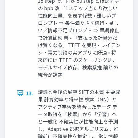
15 step で、固定 50 step とほぼ同等
の bpb 改 「1ステップ当たり欲しい
性能向上量」を表す係数 • 難しいプ
ロンプト ⇒ 条件満たさず続行 • 易し
い／情報不足プロンプト ⇒ 早期停止
で計算節約 善 • 「支払った計算分だ
け賢くなる」TTFT を実現 • レイテン
シ・電力制約の実アプリに好適 • 将
来的には TTFT のスケーリング則、
モデルサイズ依存、検索系推 論との
統合が課題
議論と今後の展望 SIFTの本質 主要成
13.
果 計算効率と将来性 検索（NN）と
アクティブ学習を統合したデータ デ
ータ取得を「検索」から「学習」へ
と一般化 不確実性が性能向上を予測
し、Adaptive 選択アルゴリズム。推
論前に不確実性を推定 し、常に情報