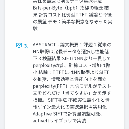
実性を最速で削るデータ選択手法
Bits-per-Byte（bpb）指標の概要 結
果 計算コスト比例型TTFT 議論と今後
の展望 デモ：簡単な概念をなぞった実
験
ABSTRACT - 論文概要 1 課題 2 従来の
3.
NN取得は冗長データを選択し性能低
下 3 検証結果 SIFTはNNより一貫して
perplexity改善、計算コスト増加は微
小 結論：TTFTにはNN取得よりSIFT
を推奨、情報効率と性能向上を両立
perplexity(PPT): 言語モデルがテスト
文をどれだけ「当てやすい」かを示す
指標。 SIFT手法 不確実性最小化と情
報ゲイン最大化の貪欲選択 4 実用化
Adaptive SIFTで計算量調整可能、
activeftライブラリで実装