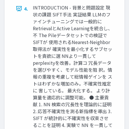
INTRODUCTION - 背景と問題設定 現
4.
状の課題 SIFT手法 実証結果 LLMのフ
ァインチューニングでは一般的に
RetrievalとActive Learningを統合し、
不 The Pileデータセットでの検証で
SIFTが 使用されるNearest-Neighbor
取得法が 確実性を最小化するサブセッ
トを貪欲に選 NNより一貫して
perplexityを改善。計算コ 冗長データ
を選びやすく、モデル性能を阻 択。情
報の重複を考慮して総情報ゲインを ス
トはわずかな増加のみ。不確実性推定
に 害している。 最大化する。 より計
算量を適応的に調整可能。 ● 主要貢
献 1. NN 検索の冗長性を理論的に証明
2. 応答不確実性を測る新指標を導出 3.
SIFT が統計的に不確実性を収束させ
ることを証明 4. 実験で NN を一貫して