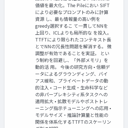
価値を最大化。The Pileにおい SIFT
により必要なプロンプトのみに計算
資源 し、最も情報量の高い例を
greedy選択するこ て一貫してNNを
上回り、ICLよりも局所的な を投入。
TTFTにより限られたコンテキスト長
とでNNの冗長性問題を解消する。 微
調整が有効であることを実証。 とい
う制約を回避し、「外部メモリ」を
動的活 用。 今後の研究方向 • 信頼デ
ータによるグラウンディング、バイ
アス緩和、プライベートデータの動
的注入 • コード生成・生命科学など
の非パープレキシティ系タスクへの
適用拡大 • 拡散モデルやポストトレ
ーニング指示チューニングへの応用 •
モデルサイズ・推論計算量と性能の
関係を体系化するTTFTのスケーリン