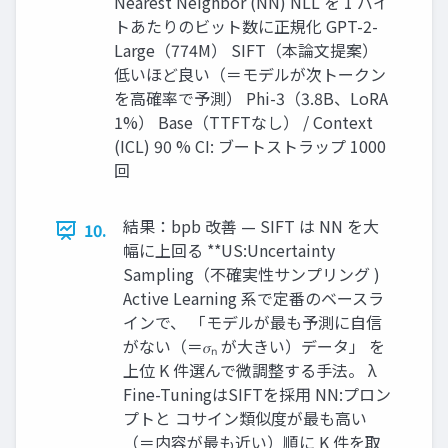
Nearest Neighbor (NN) NLL を 1 バイ
トあたりのビット数に正規化 GPT-2-
Large（774M） SIFT（本論文提案）
低いほど良い（＝モデルが次トークン
を高確率で予測） Phi-3（3.8B、LoRA
1%） Base（TTFTなし） / Context
(ICL) 90 % CI: ブートストラップ 1000
回
結果：bpb 改善 — SIFT は NN を大
10.
幅に上回る **US:Uncertainty
Sampling（不確実性サンプリング )
Active Learning 系で定番のベースラ
インで、 「モデルが最も予測に自信
がない（＝𝜎ₙ が大きい）データ」 を
上位 K 件選んで微調整する手法。 λ
Fine-TuningはSIFTを採用 NN:プロン
プトと コサイン類似度が最も高い
（＝内容が最も近い）順に K 件を取