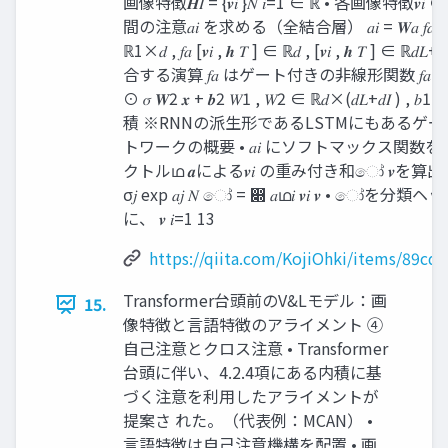
画像特徴𝑯𝐼 = {𝒗𝑖 }𝑁 𝑖=1 ∈ ℝ • 各画像特徴𝒗𝑖 
間の注意𝑎𝑖 を求める（全結合層） 𝑎𝑖 = 𝑾𝑎 𝑓𝑎 [𝒗𝑖 , 
ℝ1×𝑑 , 𝑓𝑎 [𝒗𝑖 , 𝒉 𝑇 ] ∈ ℝ𝑑 , [𝒗𝑖 , 𝒉 𝑇 ] ∈ ℝ𝑑
合する演算 𝑓𝑎 はゲート付きの非線形関数 𝑓𝑎 𝑥 = tan
⊙ 𝜎 𝑾2 𝒙 + 𝒃2 𝑊1 , 𝑊2 ∈ ℝ𝑑×(𝑑𝐿+𝑑𝐼 ) , 
積 ※RNNの派生形であるLSTMにもあるゲー
トワークの概要 • 𝑎𝑖 にソフトマックス関数を
クトルഥ 𝒂による𝒗𝑖 の重み付き和ෝ 𝒗を算出する exp
σ𝑗 exp 𝑎𝑗 𝑁 ෝ = ෍ 𝑎ഥ𝑖 𝒗𝑖 𝒗 • 
に、 𝒗 𝑖=1 13
https://qiita.com/KojiOhki/items/89c
Transformer台頭前のV&Lモデル：画
15.
像特徴と言語特徴のアライメント ④
自己注意とクロス注意 • Transformer
台頭に伴い、4.2.4項にある内積に基
づく注意を利用したアライメントが
提案さ れた。（代表例：MCAN） •
言語特徴は自己注意機構を配置 • 画