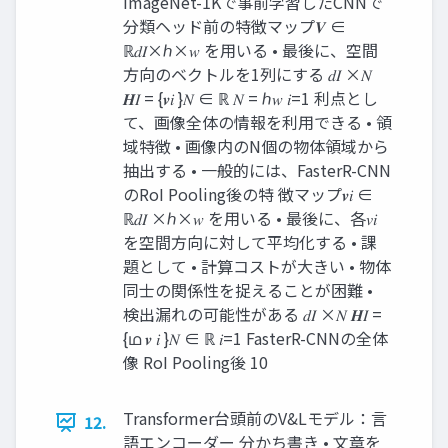
ImageNet-1Kで事前学習したCNNで
分類ヘッド前の特徴マップ𝑽 ∈
ℝ𝑑𝐼×ℎ×𝑤 を用いる • 最後に、空間
方向のベクトルを1列にする 𝑑𝐼 ×𝑁
𝑯𝐼 = {𝒗𝑖 }𝑁 ∈ ℝ 𝑁 = ℎ𝑤 𝑖=1 利点とし
て、画像全体の情報を利用できる • 領
域特徴 • 画像内のN個の物体領域から
抽出する • 一般的には、FasterR-CNN
のRoI Pooling後の特 徴マップ𝒗𝑖 ∈
ℝ𝑑𝐼 ×ℎ×𝑤 を用いる • 最後に、各𝑣𝑖
を空間方向に対して平均化する • 課
題として • 計算コストが大きい • 物体
同士の関係性を捉えることが困難 •
検出漏れの可能性がある 𝑑𝐼 ×𝑁 𝑯𝐼 =
{ഥ 𝒗 𝑖 }𝑁 ∈ ℝ 𝑖=1 FasterR-CNNの全体
像 RoI Pooling後 10
Transformer台頭前のV&Lモデル：言
12.
語エンコーダー 分かち書き • 文章を