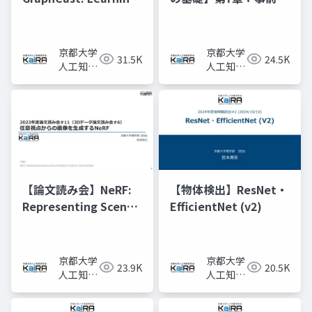
skillful medium-
習済みモデルと転移学
range global
習
weather forecasting
京都大学
京都大学
31.5K
24.5K
人工知能
人工知能
研究会
研究会
KaiRA
KaiRA
【論文読み会】NeRF:
【物体検出】ResNet・
Representing Scenes
EfficientNet (v2)
as Neural Radiance
Fields for View
Synthesis
京都大学
京都大学
23.9K
20.5K
人工知能
人工知能
研究会
研究会
KaiRA
KaiRA