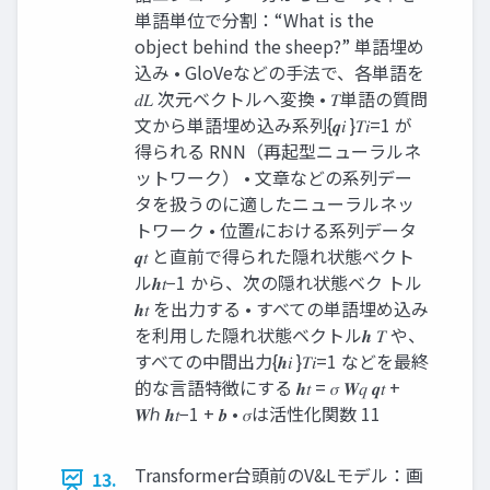
単語単位で分割：“What is the
object behind the sheep?” 単語埋め
込み • GloVeなどの手法で、各単語を
𝑑𝐿 次元ベクトルへ変換 • 𝑇単語の質問
文から単語埋め込み系列{𝒒𝑖 }𝑇𝑖=1 が
得られる RNN（再起型ニューラルネ
ットワーク） • 文章などの系列デー
タを扱うのに適したニューラルネッ
トワーク • 位置𝑡における系列データ
𝒒𝑡 と直前で得られた隠れ状態ベクト
ル𝒉𝑡−1 から、次の隠れ状態ベク トル
𝒉𝑡 を出力する • すべての単語埋め込み
を利用した隠れ状態ベクトル𝒉 𝑇 や、
すべての中間出力{𝒉𝑖 }𝑇𝑖=1 などを最終
的な言語特徴にする 𝒉𝑡 = 𝜎 𝑾𝑞 𝒒𝑡 +
𝑾ℎ 𝒉𝑡−1 + 𝒃 • 𝜎は活性化関数 11
Transformer台頭前のV&Lモデル：画
13.