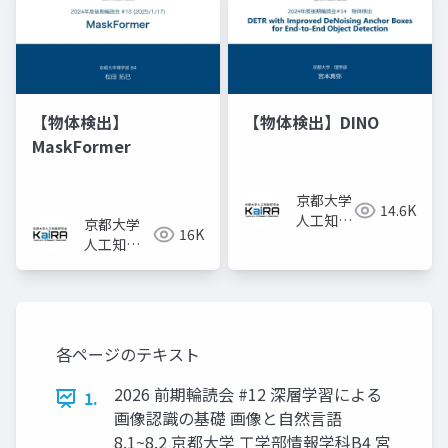
【物体検出】
【物体検出】DINO
MaskFormer
京都大学
14.6K
人工知能
京都大学
16K
研究会
人工知能
KaiRA
研究会
KaiRA
各ページのテキスト
2026 前期輪読会 #12 深層学習による
1.
画像認識の基礎 画像と自然言語
8.1~8.2 京都大学 工学部情報学科B4 宮