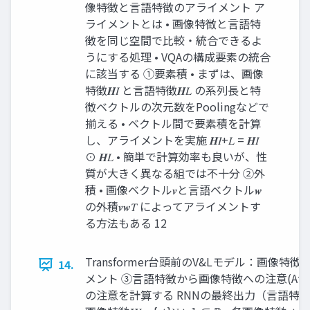
像特徴と言語特徴のアライメント ア
ライメントとは • 画像特徴と言語特
徴を同じ空間で比較・統合できるよ
うにする処理 • VQAの構成要素の統合
に該当する ①要素積 • まずは、画像
特徴𝑯𝐼 と言語特徴𝑯𝐿 の系列長と特
徴ベクトルの次元数をPoolingなどで
揃える • ベクトル間で要素積を計算
し、アライメントを実施 𝑯𝐼+𝐿 = 𝑯𝐼
⊙ 𝑯𝐿 • 簡単で計算効率も良いが、性
質が大きく異なる組では不十分 ②外
積 • 画像ベクトル𝒗と言語ベクトル𝒘
の外積𝒗𝒘𝑇 によってアライメントす
る方法もある 12
Transformer台頭前のV&Lモデル：画像
14.
メント ③言語特徴から画像特徴への注意(Attention)
の注意を計算する RNNの最終出力（言語特徴）𝒉 𝑇