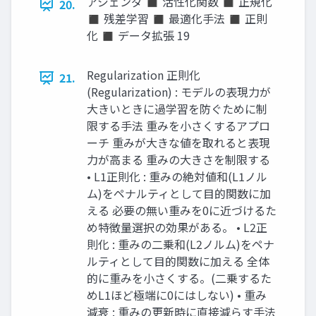
アジェンダ ◼ 活性化関数 ◼ 正規化
20.
◼ 残差学習 ◼ 最適化手法 ◼ 正則
化 ◼ データ拡張 19
Regularization 正則化
21.
(Regularization) : モデルの表現力が
大きいときに過学習を防ぐために制
限する手法 重みを小さくするアプロ
ーチ 重みが大きな値を取れると表現
力が高まる 重みの大きさを制限する
• L1正則化 : 重みの絶対値和(L1ノル
ム)をペナルティとして目的関数に加
える 必要の無い重みを0に近づけるた
め特徴量選択の効果がある。 • L2正
則化 : 重みの二乗和(L2ノルム)をペナ
ルティとして目的関数に加える 全体
的に重みを小さくする。(二乗するた
めL1ほど極端に0にはしない) • 重み
減衰 : 重みの更新時に直接減らす手法