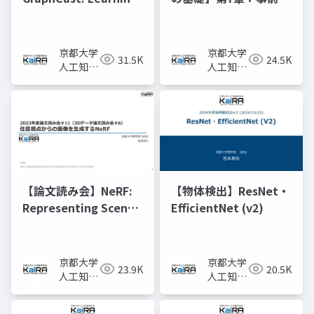
skillful medium-
習済みモデルと転移学
range global
習
weather forecasting
京都大学
京都大学
31.5K
24.5K
人工知能
人工知能
研究会
研究会
KaiRA
KaiRA
【論文読み会】NeRF:
【物体検出】ResNet・
Representing Scenes
EfficientNet (v2)
as Neural Radiance
Fields for View
Synthesis
京都大学
京都大学
23.9K
20.5K
人工知能
人工知能
研究会
研究会
KaiRA
KaiRA