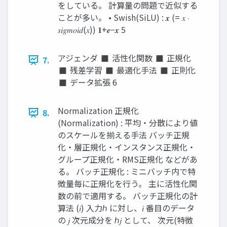
をしている。 計算量の問題で近似する
ことが多い。 • Swish(SiLU) : 𝒙 (= 𝑥 ⋅
𝑠𝑖𝑔𝑚𝑜𝑖𝑑(𝑥)) 𝟏+𝒆−𝒙 5
アジェンダ ◼ 活性化関数 ◼ 正規化
7.
◼ 残差学習 ◼ 最適化手法 ◼ 正則化
◼ データ拡張 6
Normalization 正規化
8.
(Normalization) : 平均・分散により値
のスケールを揃える手法 バッチ正規
化・層正規化・インスタンス正規化・
グループ正規化・RMS正規化 などがあ
る。 バッチ正規化 : ミニバッチ内で特
徴量毎に正規化を行う。 主に活性化関
数の前で適用する。 バッチ正規化の計
算法 (𝑖) 入力ℎ に対し、𝑖 番目のデータ
の 𝑗 次元成分を ℎ𝑗 として、 次元(特徴