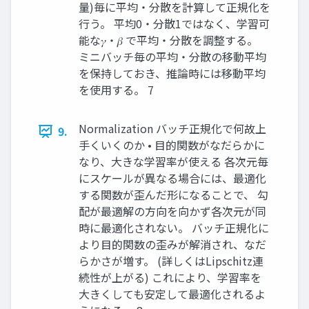
量)毎に平均・分散を計算して正規化を
行う。 平均0・分散1ではなく、学習可
能な𝛾・𝛽 で平均・分散を調整する。
ミニバッチ毎の平均・分散の移動平均
を保持しておき、推論時には移動平均
を使用する。 7
Normalization バッチ正規化で何故上
9.
手くいくのか • 目的関数がなだらかに
なり、大きな学習率が使える 各次元毎
にスケールが異なる場合には、最適化
する関数が歪んだ形になることで、 勾
配が最適解の方向を向かず各次元が同
時に最適化されない。 バッチ正規化に
より目的関数の歪みが解消され、なだ
らかさが増す。 (詳しくはLipschitz連
続性が上がる) これにより、学習率を
大きくしても安定して最適化されるよ