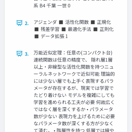
系 B4 千葉 一世 0
アジェンダ ◼ 活性化関数 ◼ 正規化
2.
◼ 残差学習 ◼ 最適化手法 ◼ 正則化
◼ データ拡張 1
万能近似定理：任意の(コンパクト台)
3.
連続関数は任意の精度で、 隠れ層1層
以上・非線型な活性化関数を持つニュ
ーラルネットワークで近似可能 理論的
には少ない層でも上手く表現するパラ
メータが存在するが、現実では学習で
たどり着けない モデルを複雑にしても
学習を進められる工夫が必要 何故広く
ではなく層を深くするか • パラメータ
数が少ない 表現力を上げるために必要
なパラメータ数が深くする方が少なく
て済む。 • 階層性を持つ 低層では線や