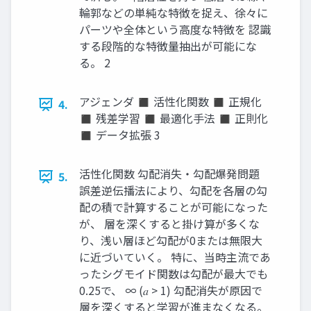
輪郭などの単純な特徴を捉え、徐々に
パーツや全体という高度な特徴を 認識
する段階的な特徴量抽出が可能にな
る。 2
アジェンダ ◼ 活性化関数 ◼ 正規化
4.
◼ 残差学習 ◼ 最適化手法 ◼ 正則化
◼ データ拡張 3
活性化関数 勾配消失・勾配爆発問題
5.
誤差逆伝播法により、勾配を各層の勾
配の積で計算することが可能になった
が、 層を深くすると掛け算が多くな
り、浅い層ほど勾配が0または無限大
に近づいていく。 特に、当時主流であ
ったシグモイド関数は勾配が最大でも
0.25で、 ∞ (𝑎 > 1) 勾配消失が原因で
層を深くすると学習が進まなくなる。