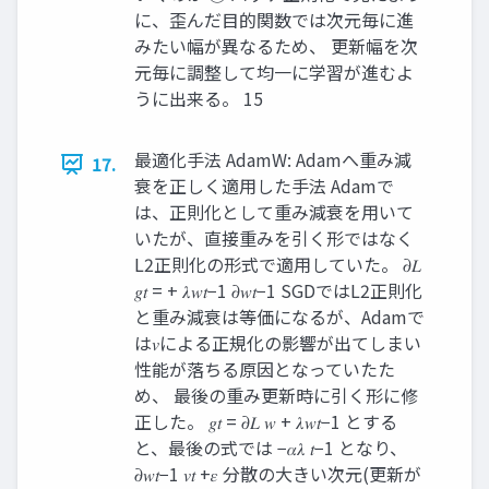
に、歪んだ目的関数では次元毎に進
みたい幅が異なるため、 更新幅を次
元毎に調整して均一に学習が進むよ
うに出来る。 15
最適化手法 AdamW: Adamへ重み減
17.
衰を正しく適用した手法 Adamで
は、正則化として重み減衰を用いて
いたが、直接重みを引く形ではなく
L2正則化の形式で適用していた。 𝜕𝐿
𝑔𝑡 = + 𝜆𝑤𝑡−1 𝜕𝑤𝑡−1 SGDではL2正則化
と重み減衰は等価になるが、Adamで
は𝑣による正規化の影響が出てしまい
性能が落ちる原因となっていたた
め、 最後の重み更新時に引く形に修
正した。 𝑔𝑡 = 𝜕𝐿 𝑤 + 𝜆𝑤𝑡−1 とする
と、最後の式では −𝛼𝜆 𝑡−1 となり、
𝜕𝑤𝑡−1 𝑣𝑡 +𝜀 分散の大きい次元(更新が