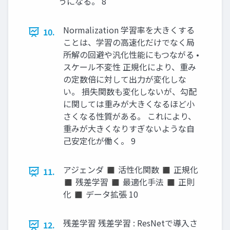
うになる。 8
Normalization 学習率を大きくする
10.
ことは、学習の高速化だけでなく局
所解の回避や汎化性能にもつながる •
スケール不変性 正規化により、重み
の定数倍に対して出力が変化しな
い。 損失関数も変化しないが、勾配
に関しては重みが大きくなるほど小
さくなる性質がある。 これにより、
重みが大きくなりすぎないような自
己安定化が働く。 9
アジェンダ ◼ 活性化関数 ◼ 正規化
11.
◼ 残差学習 ◼ 最適化手法 ◼ 正則
化 ◼ データ拡張 10
残差学習 残差学習 : ResNetで導入さ
12.