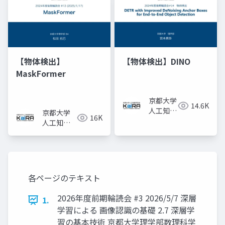
【物体検出】
【物体検出】DINO
MaskFormer
京都大学
14.6K
人工知能
京都大学
16K
研究会
人工知能
KaiRA
研究会
KaiRA
各ページのテキスト
2026年度前期輪読会 #3 2026/5/7 深層
1.
学習による 画像認識の基礎 2.7 深層学
習の基本技術 京都大学理学部数理科学