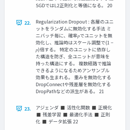
SGDではL2正則化と等価になる。 20
Regularization Dropout : 各層のユニ
22.
ットをランダムに無効化する手法 ミ
ニバッチ毎に、確率𝑝でユニットを無
効化し、推論時はスケール調整で(1 −
𝑝)倍する。 特定のユニットに依存し
た構造を防ぎ、全ユニットが意味を
持った構造にする。 複数経路で推論
できるようになるためアンサンブル
効果も生まれる。 重みを無効化する
DropConnectや残差層を無効化する
DropPathなどの派生がある。 21
アジェンダ ◼ 活性化関数 ◼ 正規化
23.
◼ 残差学習 ◼ 最適化手法 ◼ 正則
化 ◼ データ拡張 22