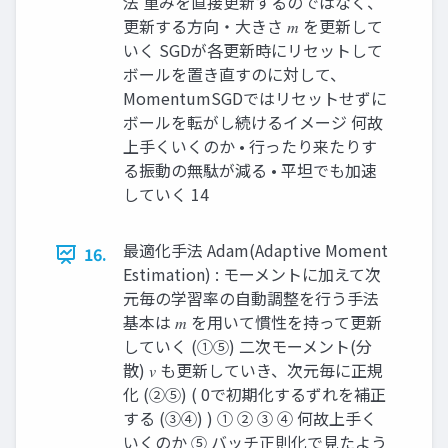
法 重みを直接更新するのではなく、
更新する方向・大きさ 𝑚 を更新して
いく SGDが各更新時にリセットして
ボールを置き直すのに対して、
MomentumSGDではリセットせずに
ボールを転がし続けるイメージ 何故
上手くいくのか • 行ったり来たりす
る振動の無駄が減る • 平坦でも加速
していく 14
最適化手法 Adam(Adaptive Moment
16.
Estimation) : モーメントに加えて次
元毎の学習率の自動調整を行う手法
基本は 𝑚 を用いて慣性を持って更新
していく (①⑤) 二次モーメント(分
散) 𝑣 も更新していき、次元毎に正規
化 (②⑤) ( 0で初期化するずれを補正
する (③④) ) ① ② ③ ④ 何故上手く
いくのか ⑤ バッチ正則化で見たよう