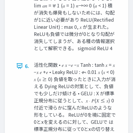
lim 𝑎𝑛 = ቐ 1 (𝑎 = 1) 𝑛→∞ 0 (𝑎 < 1) 積
が消失も爆発もしないためには、勾配
が1に近い必要があり ReLU(Rectified
Linear Unit) : max 0, 𝑥 が生まれた。
ReLUも負値では微分が0となり勾配が
消失してしまうが、ある種の情報選択
として解釈できる。 sigmoid ReLU 4
活性化関数 • 𝑒 𝑥 −𝑒 −𝑥 Tanh : tanh 𝑥 = 𝑥
6.
−𝑥 𝑒 +𝑒 • Leaky ReLU : ቊ 0.01 𝑥 (𝑥 < 0)
𝑥 (𝑥 ≥ 0) 負値を取ったときに入力が消
える Dying ReLUの対策とし て、負値
でも少しだけ傾ける • GELU : X が標準
正規分布に従うとして、𝑥 ⋅ 𝑃(𝑋 ≤ 𝑥) 0
付近で滑らかに窪んだReLUのような
形をしている。 ReLUが0を境に固定で
0とxを変えるのに対して、GELUで は
標準正規分布に従って0とxの切り替え