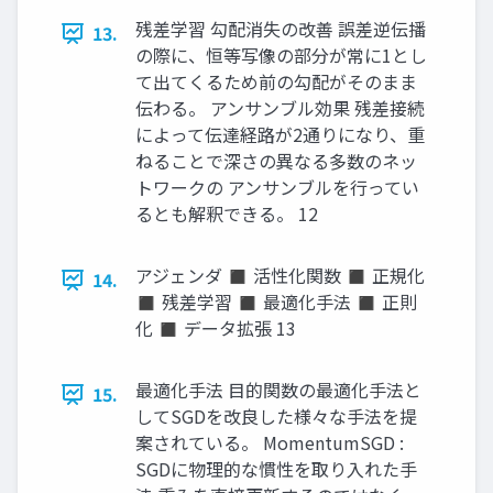
残差学習 勾配消失の改善 誤差逆伝播
13.
の際に、恒等写像の部分が常に1とし
て出てくるため前の勾配がそのまま
伝わる。 アンサンブル効果 残差接続
によって伝達経路が2通りになり、重
ねることで深さの異なる多数のネッ
トワークの アンサンブルを行ってい
るとも解釈できる。 12
アジェンダ ◼ 活性化関数 ◼ 正規化
14.
◼ 残差学習 ◼ 最適化手法 ◼ 正則
化 ◼ データ拡張 13
最適化手法 目的関数の最適化手法と
15.
してSGDを改良した様々な手法を提
案されている。 MomentumSGD :
SGDに物理的な慣性を取り入れた手