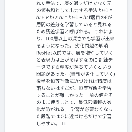
れた手法で、層を通すだけでなく元
の値も和として出力する手法 ℎ𝑙+1 =
ℎ𝑙 + 𝐹 ℎ𝑙 𝐹 ℎ𝑙 = ℎ𝑙+1 − ℎ𝑙 ℓ層目のFが
層間の差分を学習していると見れる
ため残差学習と呼ばれる。 これによ
り、100層以上の深さでも学習が出来
るようになった。 劣化問題の解消
ResNet以前では、層を増やしていく
と表現力は上がるはずなのに 訓練デ
ータですら精度が落ちていくという
問題があった。(情報が劣化していく)
後半を恒等写像に近づければ精度は
落ちないはずだが、恒等写像を学習
することが難しかった。 前の値をそ
のまま使うことで、最低限情報の劣
化が防がれる。 学習が必要なくなっ
た段階では０に近づけるだけで学習
しやすい。 11