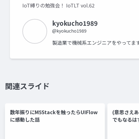
IoT縛りの勉強会！ IoTLT vol.62
kyokucho1989
@kyokucho1989
製造業で機械系エンジニアをやってます
関連スライド
数年振りにM5Stackを触ったらUIFlow
(意思さえ
に感動した話
でもなるは