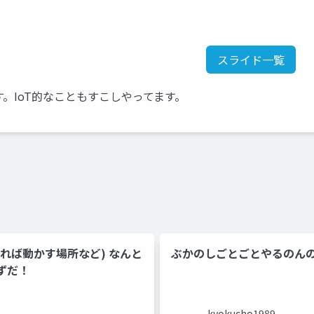
スライド一覧
。IoT的なこともすこしやってます。
あれば動かす場所など) なんと
ぶかのしごとごとやるのん
ずだ！
kyokucho1989