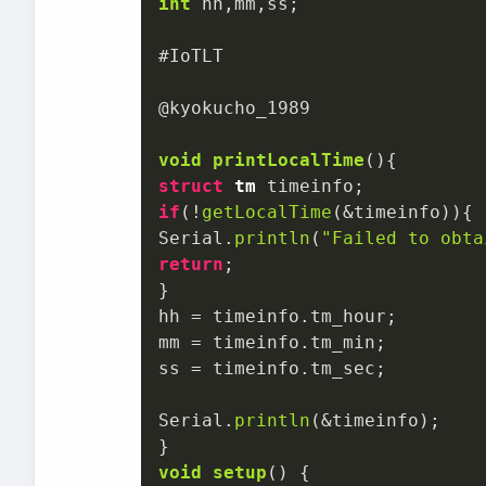
int
 hh,mm,ss;

#IoTLT

@
kyokucho_1989

void
printLocalTime
()
struct
tm
if
(!
getLocalTime
(&timeinfo)){

Serial.
println
(
"Failed to obta
return
;

}

hh = timeinfo.tm_hour;

mm = timeinfo.tm_min;

ss = timeinfo.tm_sec;

Serial.
println
(&timeinfo);

void
setup
()
{
