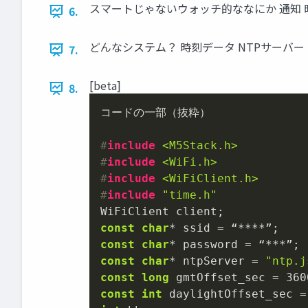
スマートじゃないウォッチ的ななにか 通知 時計 
6.
どんなシステム？ 時刻データ NTPサーバー #IoT
7.
[beta]
8.
コードの一部（抜粋）

#
include
<M5Stack.h>
#
include
<WiFi.h>
#
include
<WiFiClient.h>
#
include
"time.h"
const
char
const
char
const
char
* ntpServer = 
"ntp.j
const
long
 gmtOffset_sec = 
360
const
int
 daylightOffset_sec =