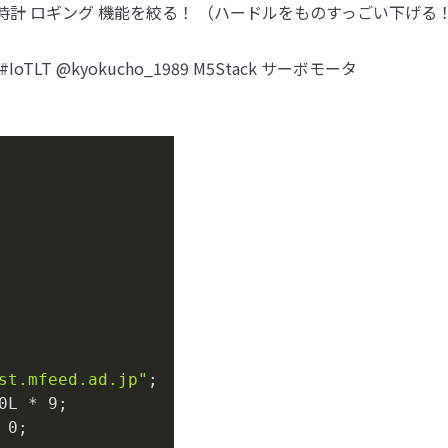
ロギング 機能を絞る！ （ハードルをものすっごい下げる！） #IoT
LT @kyokucho_1989 M5Stack サーボモータ
st.mfeed.ad.jp"
0L
 * 
9
 
0