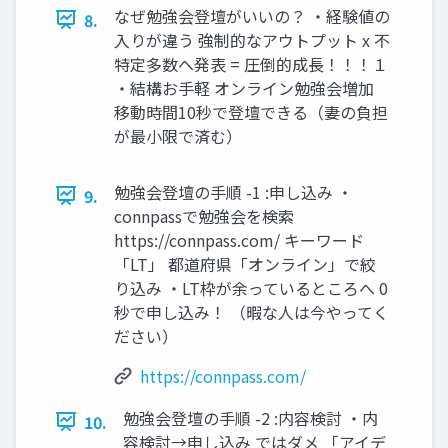
なぜ勉強会登壇がいいの？ ・経験値の
8.
入りが違う 強制的なアウトプット x 不
特定多数へ発表 = 圧倒的成長！！！１
・結構お手軽 オンライン勉強会増加
移動時間10秒で登壇できる（妻の負担
が最小限で済む）
勉強会登壇の手順 -1 :申し込み ・
9.
connpassで勉強会を検索
https://connpass.com/ キーワード
「LT」 都道府県「オンライン」で絞
り込み ・LT枠が余っているところへ 0
秒で申し込み！ （暇な人は今やってく
ださい）
https://connpass.com/
勉強会登壇の手順 -2 :内容検討 ・内
10.
容検討→申し込み ではダメ 「アイデ