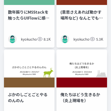
数年振りにM5Stackを
(意思さえあれば動かす
触ったらUIFlowに感動
場所など) なんとでもな
した話
るはずだ！
kyokucho1989
8.1K
kyokucho1989
5.3K
ぶかのしごとごとやる
俺たちはどう生きるか
のんのん
（炎上現場を）