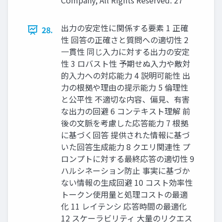
Company, All Rights Reserved. 27
出力の安定性に関係する要素 1 正確
28.
性 回答の正確さと質問への適切性 2
一貫性 同じ入力に対する出力の安定
性 3 ロバスト性 予期せぬ入力や敵対
的入力への対応能力 4 説明可能性 出
力の根拠や理由の提示能力 5 倫理性
と公平性 不適切な内容、偏見、有害
な出力の回避 6 コンテキスト理解 前
後の文脈を考慮した応答能力 7 根拠
に基づく回答 提供された情報に基づ
いた回答生成能力 8 クエリ関連性 プ
ロンプトに対する最終応答の適切性 9
ハルシネーション防止 事実に基づか
ない情報の生成回避 10 コスト効率性
トークン使用量と処理コストの最適
化 11 レイテンシ 応答時間の最適化
12 スケーラビリティ 大量のリクエス