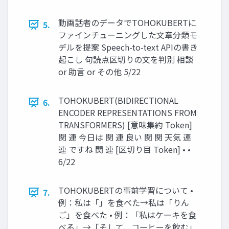
動画話者のデータでTOHOKUBERTに
5.
ファインチューニングした文章分類モ
デルを提案 Speech-to-text APIの書き
起こし 句読点区切りの文を判別 相談
or 助言 or その他 5/22
TOHOKUBERT(BIDIRECTIONAL
6.
ENCODER REPRESENTATIONS FROM
TRANSFORMERS) [意味集約 Token]
関 連 今日は 関 連 良い 関 関 天気 連
連 ですね 関 連 [区切り目 Token] • •
6/22
TOHOKUBERTの事前学習について •
7.
例：私は「」を食べた→私は「りん
ご」を食べた • 例：「私はケーキを食
べる」→「そして、コーヒーを飲む」