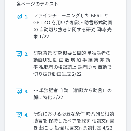
各ページのテキスト
ファインチューニングした BERT と
1.
GPT-4O を用いた相談・助言形式動画
の 自動切り抜きに関する研究 岡崎 光
栄 1/22
研究背景 研究概要と目的 単独話者の
2.
動画URL 動 画 数 増 加 手 編 集 非 効
率 視聴者の相談読上 話者助言 自動で
切り抜き動画生成 2/22
• • 単独話者 自動 （相談から助言）の
3.
脈に特化 3/22
研究における必要な条件 時系列と相談
4.
助言を 保持したペアを探す 相談文n 書
き 起こし 処理 助言文n 余談判定 4/22