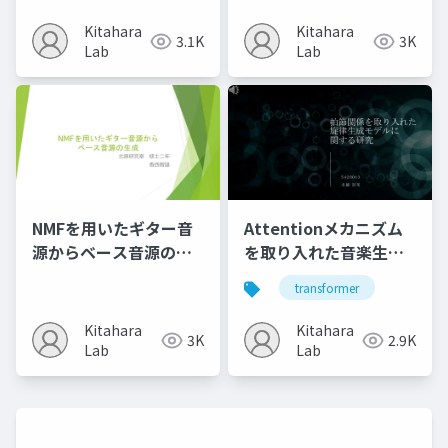
律生成の検討
Kitahara
Kitahara
3.1K
3K
Lab
Lab
NMFを用いたギター音
Attentionメカニズム
源からベース音源の生
を取り入れた音楽生成
成
モデルの性能評価に関
transformer
する研究
Kitahara
Kitahara
3K
2.9K
Lab
Lab