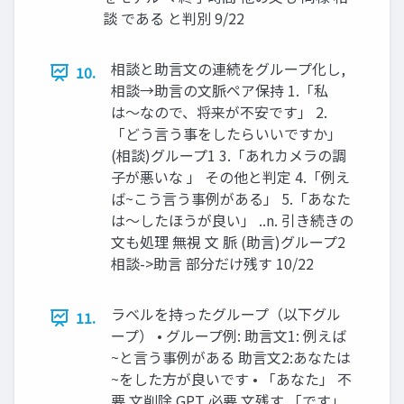
談 である と判別 9/22
相談と助言文の連続をグループ化し,
10.
相談→助言の文脈ペア保持 1.「私
は〜なので、将来が不安です」 2.
「どう言う事をしたらいいですか」
(相談)グループ1 3.「あれカメラの調
子が悪いな 」 その他と判定 4.「例え
ば~こう言う事例がある」 5.「あなた
は〜したほうが良い」 ..n. 引き続きの
文も処理 無視 文 脈 (助言)グループ2
相談->助言 部分だけ残す 10/22
ラベルを持ったグループ（以下グル
11.
ープ） • グループ例: 助言文1: 例えば
~と言う事例がある 助言文2:あなたは
~をした方が良いです • 「あなた」 不
要 文削除 GPT 必要 文残す 「です」