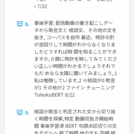
• 7/22
事後学習: 配信動画の書き起こしデー
8.
タから助言文と 相談文、その他の文を
抜き, コーパスを自作 最近、時計の針
が逆回りして時間がわからなくなりま
したどうすれば時 間を知ることができ
ますか, 0 鏡に時計を映してみてくださ
い正しい時間がわかるでしょうそれで
もだ めなら太陽に聞いてみましょう, 1
私は勉強しています,2 ※相談が0 助言
が1 その他が2 ファイン チューニング
TohokuBERT 8/22
相談か助言と判定された文から切り抜
9.
く時間を探索,特定 動画切抜き開始時
間 事後学習済 BERT 句読点区切りの文
をモデルへ 終了時間 他の文も 同様 相