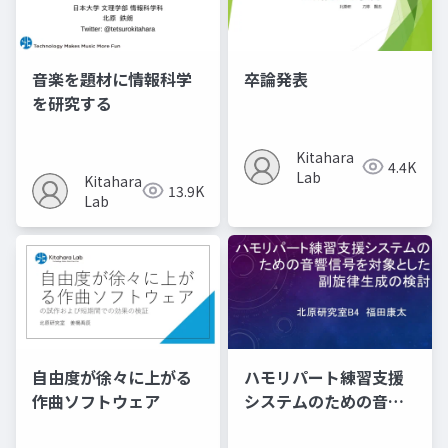
音楽を題材に情報科学
卒論発表
を研究する
Kitahara
4.4K
Lab
Kitahara
13.9K
Lab
自由度が徐々に上がる
ハモリパート練習支援
作曲ソフトウェア
システムのための音響
信号を対象とした​ 副旋