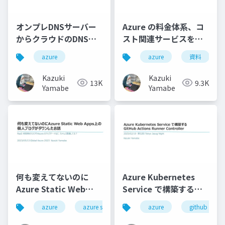
オンプレDNSサーバー
Azure の料金体系、コ
からクラウドのDNSサ
スト関連サービスを学
ービスへAzureのDNS
ぼう
azure
azure
資料
サービスをうまく活用
しよう
Kazuki
Kazuki
13K
9.3K
Yamabe
Yamabe
何も変えてないのに
Azure Kubernetes
Azure Static Web
Service で構築する
Apps上の個人ブログが
GitHub Actions
azure
azure static web apps
azure
github
ダウンしたお話
Runner Controller