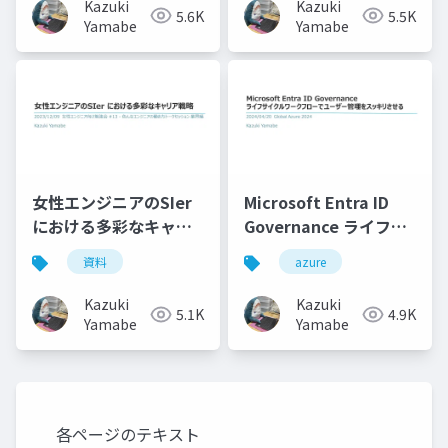
Kazuki
Kazuki
5.6K
5.5K
Yamabe
Yamabe
女性エンジニアのSIer
Microsoft Entra ID
における多彩なキャリ
Governance ライフサ
ア戦略
イクルワークフローで
資料
azure
ユーザー管理をスッキ
リさせる
Kazuki
Kazuki
5.1K
4.9K
Yamabe
Yamabe
各ページのテキスト