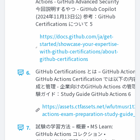
Actions - GitHub Advanced Security
今回説明するやつ - GitHub Copilot
(2024年11月13日公) 参考：GitHub
Certifications について 5
https://docs.github.com/ja/get-
started/showcase-your-expertise-
with-github-certifications/about-
github-certifications
GitHub Certifications とは – GitHub Actio
6.
GitHub Actions Certification 
成と管理 - 企業向けのGitHub Actions の
験ガイド：Study Guide GitHub Actions 6
https://assets.ctfassets.net/wfutmusr
actions-exam-preparation-study-guide__
試験の学習方法 – 概要 • MS Learn:
7.
GitHub Actions コレクション •