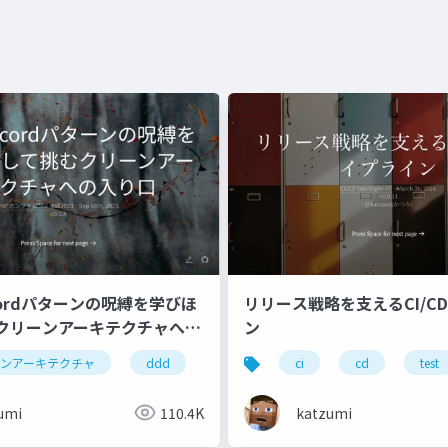
Recordパターンの呪縛を学びほ
リリース戦略を支えるCI/C
クリーンアーキテクチャへの
ン
ーンアーキテクチャ
ddd
ci
cd
test
umi
110.4K
katzumi