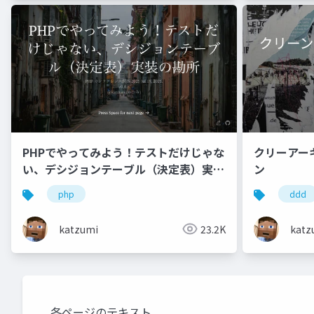
クリーアー
PHPでやってみよう！テストだけじゃな
ン
い、デシジョンテーブル（決定表）実装
の勘所
ddd
php
katz
katzumi
23.2K
各ページのテキスト