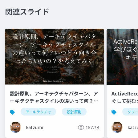
関連スライド
Active
設計原則、アーキテクチャパターン、ア
ぐして挑む
ーキテクチャスタイルの違いって何？い
入り口
つどう向き合ったらいいの？を考えてみ
クリ
アーキテクチャ
設計原則
る
katz
katzumi
157.7K