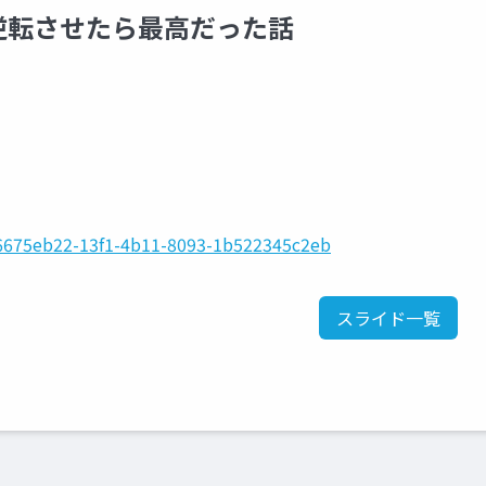
逆転させたら最高だった話
l/6675eb22-13f1-4b11-8093-1b522345c2eb
スライド一覧