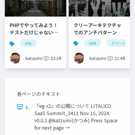
クリーアーキテクチャ
PHPでやってみよう！
でのアンチパターン
テストだけじゃない、
デシジョンテーブル
ddd
クリーンアー
php
（決定表）実装の勘所
katzumi
21.4K
katzumi
23.2K
各ページのテキスト
『eg-r2』の公開について LITALICO
1.
SaaS Summit_2411 Nov 15, 2024.
v0.0.1 @katzumi(かつみ) Press Space
for next page →