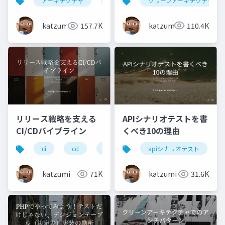
クリーンアーキテクチャ
アーキテクチャ
設計原則
クチャへの入り口
いって何？いつどう向
き合ったらいいの？を
katzumi
110.4K
katzumi
157.7K
考えてみる
リリース戦略を支える
APIシナリオテストを書
CI/CDパイプライン
くべき10の理由
ci
cd
test
apiシナリオテスト
katzumi
71K
katzumi
31.6K