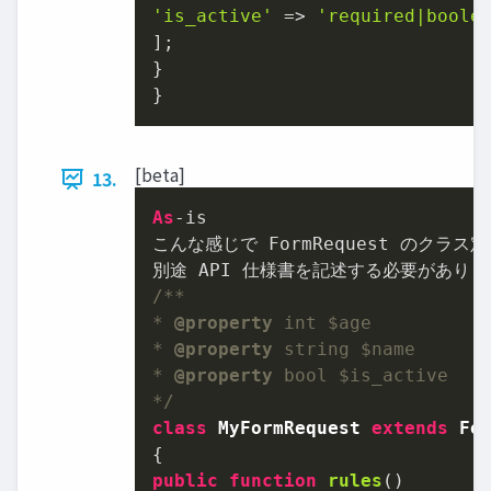
'is_active'
 => 
'required|boole
];

}

}
[beta]
13.
As
-is

こんな感じで FormRequest のクラス
/**

* 
@property
 int $age

* 
@property
 string $name

* 
@property
 bool $is_active

*/
class
MyFormRequest
extends
Fo
public
function
rules
(