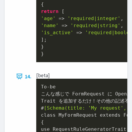
return
'age'
 => 
'required|integer'
'name'
 => 
'required|string'
'is_active'
 => 
'required|boole
];

}

}
[beta]
14.
To-be

こんな感じで FormRequest に OpenA
Trait を追加するだけ！その他の記述不要
#
[Schema(title: 
'My request'
, 
class MyFormRequest extends For
{

use RequestRuleGeneratorTrait, 