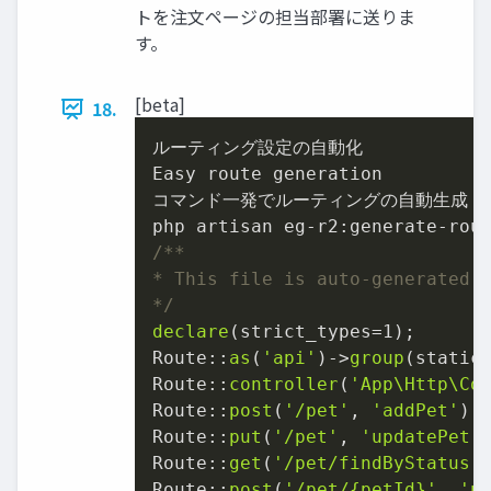
トを注文ページの担当部署に送りま
す。
[beta]
18.
ルーティング設定の自動化

Easy route generation

コマンド一発でルーティングの自動生成

/**

* This file is auto-generated.

*/
declare
(strict_types=
1
);

Route::
as
(
'api'
)->
group
(static 
Route::
controller
(
'App\Http\Co
Route::
post
(
'/pet'
, 
'addPet'
);

Route::
put
(
'/pet'
, 
'updatePet'
)
Route::
get
(
'/pet/findByStatus'
Route::
post
(
'/pet/{petId}'
, 
'u