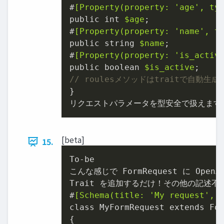
#
[Property(property: 
'age'
, ty
public int 
$age
;

#
[Property(property: 
'name'
, t
public string 
$name
;

#
[Property(property: 
'is_activ
public boolean 
$is_active
// roulesメソッドはtraitで自動生
}

リクエストパラメータを型安全で扱えます
[beta]
15.
To-be

こんな感じで FormRequest に OpenA
Trait を追加するだけ！その他の記述不要
#
[Schema(title: 
'My request'
, 
class MyFormRequest extends For
{
