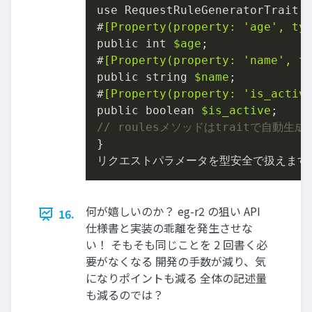
use RequestRuleGeneratorTrait, 
#
[Property(property: 
'age'
, ty
public int 
$age
;

#
[Property(property: 
'name'
, t
public string 
$name
;

#
[Property(property: 
'is_activ
public boolean 
$is_active
// roulesメソッドはtraitで自動生
}

リクエストパラメータを型安全で扱えます
何が嬉しいのか？ eg-r2 の狙い API
16.
仕様書と実装の乖離を発生させな
い！ そもそも同じことを 2 回書く必
要がなくなる 開発の手数が減り、気
になりポイントも減る 全体の記述量
も減るのでは？