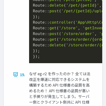
Route::
delete
(
'/pet/{petId}'
, 
Route::
post
(
'/pet/{petId}/uplo
});

Route::
controller
(
'App\Http\Co
Route::
get
(
'/store'
, 
'getInven
Route::
post
(
'/store/order'
, 
'p
Route::
get
(
'/store/order/{orde
Route::
delete
(
'/store/order/{o
});

});
なぜ eg-r2 を作ったのか？ 全ては法
19.
改正を爆速に対応できるシステムを
構築するため API 仕様書の品質を高
めるため！ API 仕様書の品質が悪い
と手戻りが発生してしまう。サーバ
ー側とクライアント側共に API 仕様