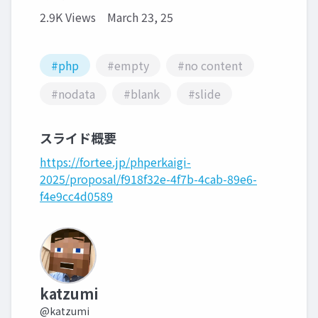
2.9K Views
March 23, 25
#php
#empty
#no content
#nodata
#blank
#slide
スライド概要
https://fortee.jp/phperkaigi-
2025/proposal/f918f32e-4f7b-4cab-89e6-
f4e9cc4d0589
katzumi
@katzumi