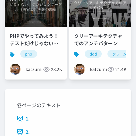
クリーアーキテクチャ
PHPでやってみよう！
でのアンチパターン
テストだけじゃない、
デシジョンテーブル
ddd
クリーンアー
php
（決定表）実装の勘所
katzumi
21.4K
katzumi
23.2K
各ページのテキスト
1.
2.