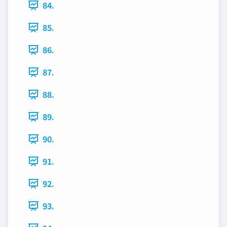
84.
85.
86.
87.
88.
89.
90.
91.
92.
93.