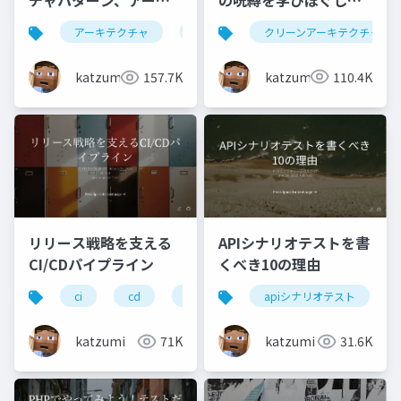
チャパターン、アーキ
挑むクリーンアーキテ
テクチャスタイルの違
クリーンアーキテクチャ
アーキテクチャ
設計原則
クチャへの入り口
いって何？いつどう向
き合ったらいいの？を
katzumi
110.4K
katzumi
157.7K
考えてみる
リリース戦略を支える
APIシナリオテストを書
CI/CDパイプライン
くべき10の理由
ci
cd
test
apiシナリオテスト
katzumi
71K
katzumi
31.6K