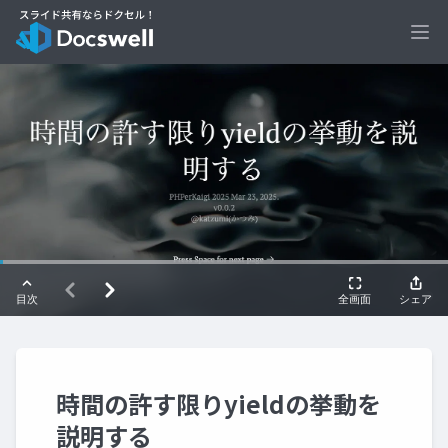
Ope
時間の許す限りyieldの挙動を
説明する