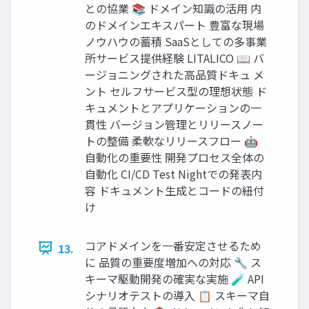
との協業 📚 ドメイン知識の活用 内
のドメインエキスパート 豊富な現場
ノウハウの蓄積 SaaSとしての多事業
所サービス提供経験 LITALICO 📖 バ
ージョニングされた高品質ドキュ メ
ント セルフサービス型の理想状態 ド
キュメントとアプリケーションの一
貫性 バージョン管理とリリースノー
トの整備 柔軟なリリースフロー 🤖
自動化の重要性 開発プロセス全体の
自動化 CI/CD Test Nightでの発表内
容 ドキュメント生成とコードの紐付
け
コアドメインを一番安定させるため
13.
に 品質の重要度増加への対応 🔧 ス
キーマ駆動開発の確実な実施 🧪 API
シナリオテストの導入 📋 スキーマ自