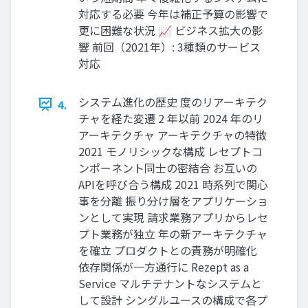
対応する必要 今年は補正予算の影響で
更に困難な状況 📈 ビジネス拡大の影
響 前回（2021年）: 3種類のサービス
対応
システム進化の歴史 度のリアーキテク
4.
チャを経た変遷 2 年以前 2024 年のリ
アーキテクチャ アーキテクチャの特徴
2021 モノリシックな構成 レセプトコ
ンポーネント同士の密結合 お互いの
APIを呼び合う構成 2021 時系列で関心
事を分離 振り分け層をアプリケーショ
ンとして実現 請求業務アプリからレセ
プト業務が独立 年の新アーキテクチャ
を確立 プロダクトとの責務が明確化
依存関係が一方通行に Rezept as a
Service マルチテナントなシステムと
して設計 シングルユースの構成で各プ