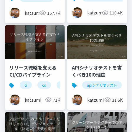
クチャへの入り口
いって何？いつどう向
き合ったらいいの？を
katzumi
110.4K
katzumi
157.7K
考えてみる
リリース戦略を支える
APIシナリオテストを書
CI/CDパイプライン
くべき10の理由
ci
cd
test
apiシナリオテスト
katzumi
71K
katzumi
31.6K