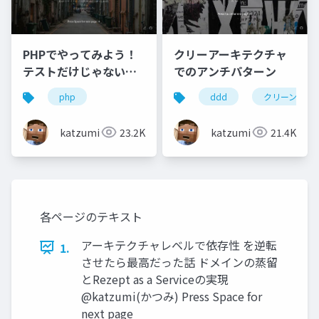
クリーアーキテクチャ
PHPでやってみよう！
でのアンチパターン
テストだけじゃない、
デシジョンテーブル
ddd
クリーンアー
php
（決定表）実装の勘所
katzumi
21.4K
katzumi
23.2K
各ページのテキスト
アーキテクチャレベルで依存性 を逆転
1.
させたら最高だった話 ドメインの蒸留
とRezept as a Serviceの実現
@katzumi(かつみ) Press Space for
next page