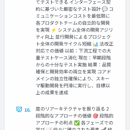
てテストできる インターフェース契
約に基づいた厳密なテスト設計 💬 コ
ミュニケーションコストを最低限に
各プロダクトチームの自立的な開発
を実現 ⚡ システム全体の開発アジリ
ティ向上 並行開発によるプロジェク
ト全体の開発サイクル短縮 📊 法改正
対応での価値 以前：下流工程での大
量テストケース消化 現在：早期段階
からの十分なテスト実施 結果：品質
確保と開発効率の両立を実現 コアド
メインの独立性確保により、スキー
マ駆動開発を円滑に実行し、目標以
上の成果を達成
度のリアーキテクチャを振り返る 2
16.
段階的なアプローチの価値 🎯 段階的
アプローチの利点 ✅ 各フェーズでの
学び 📈 徐々に確立された要素 🚀 結