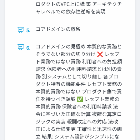
ロダクトのVPC上に構 築 アーキテクチ
ャレベルでの依存性逆転を実現
コアドメインの蒸留
5.
コアドメインの見極め 本質的な責務と
6.
そうでない部分の切り分け ❌ レセプ
ト業務ではない責務 利用者への負担額
請求 保険者への利用料請求とは別の責
務 別システムとして切り離し 各プロ
ダクト特有の機能要件 レセプト業務の
本質的責務ではない プロダクト側で責
任を持つべき領域 ✅ レセプト業務の
本質的責務 保険者への利用料請求 法
令に基づいた正確な計算 複雑な算定ロ
ジックの実装 報酬改定への対応 法改
正による仕様変更 正確性と迅速性の両
立 結果: システム設計がシンプルにな