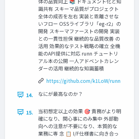
体の品質向上 📚 ドキュメント化と知
識共有 スキーマ品質がプロジェクト
全体の成否を左右 実装と乖離させな
いフロー OSSライブラリ「eg-r2」の
開発 スキーマファーストの開発 実装
との一貫性担保 継続的な品質改善 の
活用 効果的なテスト戦略の確立 全機
能のAPI提供に対応 runn チュートリ
アル本の公開 一人アドベントカレン
ダーの活用 継続的な知識蓄積
https://github.com/k1LoW/runn
なにが最高なのか？
14.
当初想定以上の効果 🎯 責務がより明
15.
確になり、関心事にのみ集中 外部動
向への注意が不要になり、本質的な
業務に専 念 📋 I/F仕様書に向き合っ