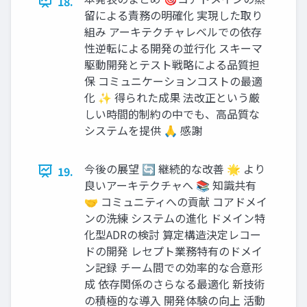
18.
留による責務の明確化 実現した取り
組み アーキテクチャレベルでの依存
性逆転による開発の並行化 スキーマ
駆動開発とテスト戦略による品質担
保 コミュニケーションコストの最適
化 ✨ 得られた成果 法改正という厳
しい時間的制約の中でも、高品質な
システムを提供 🙏 感謝
今後の展望 🔄 継続的な改善 🌟 より
19.
良いアーキテクチャへ 📚 知識共有
🤝 コミュニティへの貢献 コアドメイ
ンの洗練 システムの進化 ドメイン特
化型ADRの検討 算定構造決定レコー
ドの開発 レセプト業務特有のドメイ
ン記録 チーム間での効率的な合意形
成 依存関係のさらなる最適化 新技術
の積極的な導入 開発体験の向上 活動