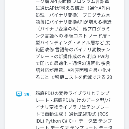
ーク層 API表面積 プログラム言語毎
に通信APIが増える構造 （通信API内
処理＋バイナリ変換） プログラム言
語毎にバイナリ変換APIが増える構造
（バイナリ変換のみ） 他プログラミ
ング言語への 移植コスト ノード層・
型バインディング・ミドル層など 広
範囲改修 言語毎のバイナリ変換テン
プレートの新規作成のみ 利点 FW内
で閉じた最適化・通信の透明化 多言
語対応が用意、API表面積を最小化す
ること で移植コストを低減できる 28
箱庭PDUの変換ライブラリとテンプ
29.
レート • 箱庭PDU向けのデータ型/バ
イナリ変換ライブラリはテンプレー
トで自動生成！ 通信記述形式 (ROS
IDL) Python C# C++ データ型 テンプ
レート データ型 テンプレート データ