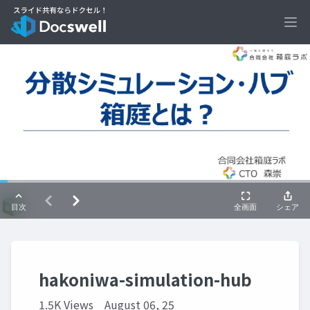
Ope
hakoniwa-simulation-hub
1.5K Views
August 06, 25