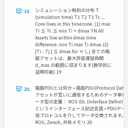
シミュレーション時刻の分布 T
19.
(simulation time) T1 T2 T3 Tc ...
Core lives in this timezone. (1) max
Ti ≦ Tc ≦ min Ti + dmax TN All
Assets live within dmax time
difference. min Ti max Ti dmax (2)
|Ti - Tj | ≦ dmax for ∀ i, j 全ての箱
庭アセットは、最大許容遅延時間
d_max の範囲に収まります(数学的に
証明可能) 19
箱庭PDUとは何か • 箱庭PDU(Protocol Data
20.
アセットが互いに通信するためのデータ単位です
ータ型の定義： ROS IDL (Interface Definitio
というインターフェース記述言語 • PDUデ
信プロトコルを介してデータ交換されます。 • UD
ROS, Zenoh, 共有メモリ 20