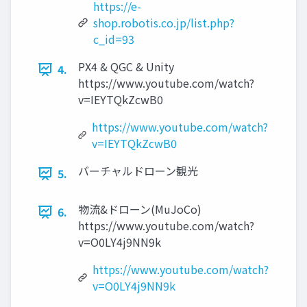
https://e-
shop.robotis.co.jp/list.php?
c_id=93
PX4 & QGC & Unity
4.
https://www.youtube.com/watch?
v=IEYTQkZcwB0
https://www.youtube.com/watch?
v=IEYTQkZcwB0
バーチャルドローン観光
5.
物流&ドローン(MuJoCo)
6.
https://www.youtube.com/watch?
v=O0LY4j9NN9k
https://www.youtube.com/watch?
v=O0LY4j9NN9k