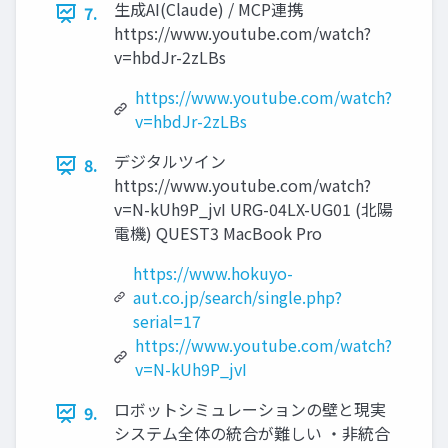
生成AI(Claude) / MCP連携
7.
https://www.youtube.com/watch?
v=hbdJr-2zLBs
https://www.youtube.com/watch?
v=hbdJr-2zLBs
デジタルツイン
8.
https://www.youtube.com/watch?
v=N-kUh9P_jvI URG-04LX-UG01 (北陽
電機) QUEST3 MacBook Pro
https://www.hokuyo-
aut.co.jp/search/single.php?
serial=17
https://www.youtube.com/watch?
v=N-kUh9P_jvI
ロボットシミュレーションの壁と現実
9.
システム全体の統合が難しい ・非統合