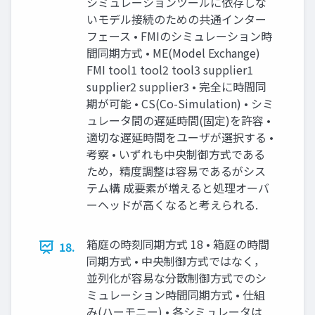
シミュレーションツールに依存しな
いモデル接続のための共通インター
フェース • FMIのシミュレーション時
間同期方式 • ME(Model Exchange)
FMI tool1 tool2 tool3 supplier1
supplier2 supplier3 • 完全に時間同
期が可能 • CS(Co-Simulation) • シミ
ュレータ間の遅延時間(固定)を許容 •
適切な遅延時間をユーザが選択する •
考察 • いずれも中央制御方式である
ため，精度調整は容易であるがシス
テム構 成要素が増えると処理オーバ
ーヘッドが高くなると考えられる.
箱庭の時刻同期方式 18 • 箱庭の時間
18.
同期方式 • 中央制御方式ではなく，
並列化が容易な分散制御方式でのシ
ミュレーション時間同期方式 • 仕組
み(ハーモニー) • 各シミュレータは