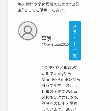
導入検討や全体理解のための“出発
点”としてご活用ください。
ス
ラ
森崇
イ
ド
@kanetugu2015
一
覧
TOPPERS／箱庭WG
活動でUnityやら
AthrillやらmROSやら
触ってます。 最近は
仕事の関係でWeb系
の技術に注力しつつ、
箱庭への転用を模索
しています。 2023年