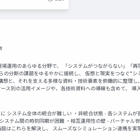
崇
現場運用のあらゆる分野で、 「システムがつながらない」「再現
れらの分断の課題をゆるやかに接続し、 仮想と現実をつなぐ“シ
この技術的構想と、それを支える多様な資料・技術要素を俯瞰的に整
ケース別の活用イメージや、各技術資料への導線も含めて、 導
 システム全体の統合が難しい ・非統合状態 - 各システムが
- システム間の時刻同期が困難 ・相互運用性の壁 - バーチャル
はこれらを解決し、 スムーズなシミュレーション連携を実現を 目指して