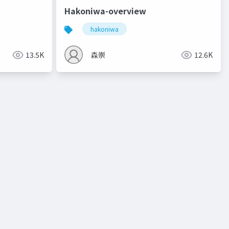
Hakoniwa-overview
hakoniwa
13.5K
森崇
12.6K