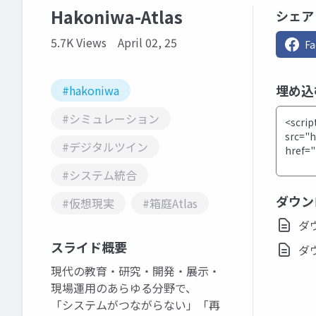
Hakoniwa-Atlas
シェア
5.7K Views
April 02, 25
F
埋め込
#hakoniwa
#シミュレーション
#デジタルツイン
#システム統合
ダウン
#仮想現実
#箱庭Atlas
ダウ
スライド概要
ダウ
現代の教育・研究・開発・展示・
現場運用のあらゆる分野で、
「システムがつながらない」「再