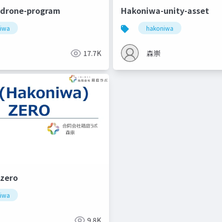
drone-program
Hakoniwa-unity-asset
iwa
hakoniwa
17.7K
森崇
zero
iwa
9.8K