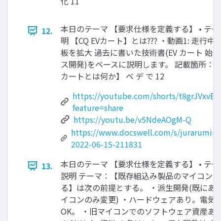
化 11
本日のテーマ 【要求仕様を定義する】 • テ
12.
明 【CQ EVカート】とは??? ・動画1: 走行中 
板を拡大 過去に書いた技術書(EV カート 始め
ス開発)をベースに説明します。 記載箇所：【第
カートとは何か】 ベ デ で 12
https://youtube.com/shorts/t8grJVxvEG
feature=share
https://youtu.be/v5NdeAOgM-Q
https://www.docswell.com/s/jurarumin
2022-06-15-211831
本日のテーマ 【要求仕様を定義する】 • テ
13.
説明 テーマ：【既存組込み製品のマイコン
る】は次の前提とする。 ・派生開発(既にあ
イコンのみ変更) ・ハードウェアあり。電気
OK。 ・旧マイコンでのソフトウェア資産あ