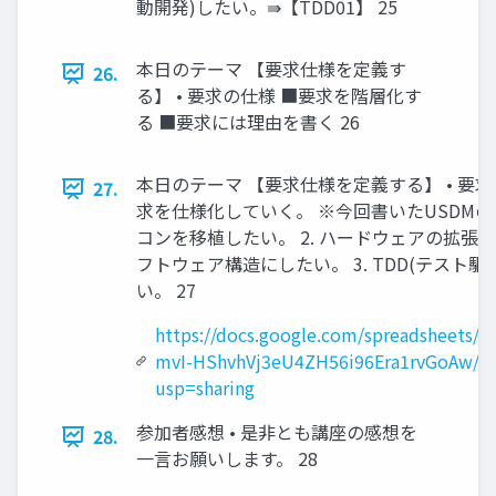
動開発)したい。⇛【TDD01】 25
本日のテーマ 【要求仕様を定義す
26.
る】 • 要求の仕様 ■要求を階層化す
る ■要求には理由を書く 26
本日のテーマ 【要求仕様を定義する】 • 要求
27.
求を仕様化していく。 ※今回書いたUSDMのリ
コンを移植したい。 2. ハードウェアの拡張
フトウェア構造にしたい。 3. TDD(テスト駆
い。 27
https://docs.google.com/spreadsheets/d
mvI-HShvhVj3eU4ZH56i96Era1rvGoAw/ed
usp=sharing
参加者感想 • 是非とも講座の感想を
28.
一言お願いします。 28