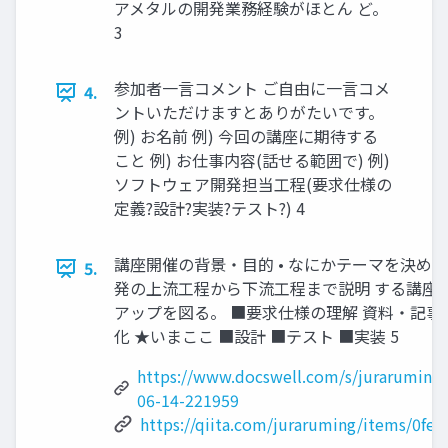
アメタルの開発業務経験がほとん ど。
3
参加者一言コメント ご自由に一言コメ
4.
ントいただけますとありがたいです。
例) お名前 例) 今回の講座に期待する
こと 例) お仕事内容(話せる範囲で) 例)
ソフトウェア開発担当工程(要求仕様の
定義?設計?実装?テスト?) 4
講座開催の背景・目的 • なにかテーマを決め
5.
発の上流工程から下流工程まで説明 する講座
アップを図る。 ■要求仕様の理解 資料・記事
化 ★いまここ ■設計 ■テスト ■実装 5
https://www.docswell.com/s/juraruming
06-14-221959
https://qiita.com/juraruming/items/0fe