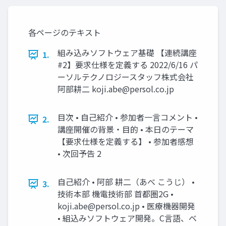
各ページのテキスト
組み込みソフトウェア基礎 【連続講座
1.
#2】要求仕様を定義する 2022/6/16 パ
ーソルテクノロジースタッフ株式会社
阿部耕二
koji.abe@persol.co.jp
目次 • 自己紹介 • 参加者一言コメント •
2.
講座開催の背景・目的 • 本日のテーマ
【要求仕様を定義する】 • 参加者感想
• 次回予告 2
自己紹介 • 阿部 耕二（あべ こうじ） •
3.
技術本部 機電技術部 首都圏2G •
koji.abe@persol.co.jp
• 医療機器開発
• 組込みソフトウェア開発。C言語、ベ