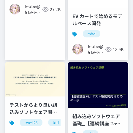
k-abe@
27.2K
組み込み
EV カートで始めるモデ
ソフトウ
ルベース開発
ェアの人
mbd
k-abe@
18.9K
組み込み
ソフトウ
ェアの人
テストからより良い組
込みソフトウェア開発
組み込みソフトウェア
を考える
基礎_【連続講座 #5】
swest25
tdd
テスト駆動開発 はじめ