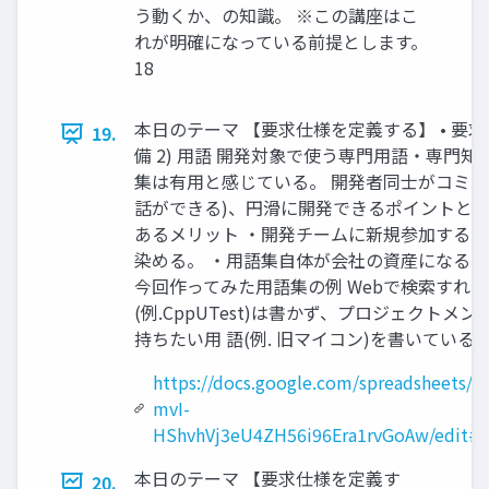
う動くか、の知識。 ※この講座はこ
れが明確になっている前提とします。
18
本日のテーマ 【要求仕様を定義する】 • 要
19.
備 2) 用語 開発対象で使う専門用語・専門
集は有用と感じている。 開発者同士がコミュ
話ができる)、円滑に開発できるポイントと考
あるメリット ・開発チームに新規参加する
染める。 ・用語集自体が会社の資産になるか
今回作ってみた用語集の例 Webで検索すれ
(例.CppUTest)は書かず、プロジェクトメ
持ちたい用 語(例. 旧マイコン)を書いている。 
https://docs.google.com/spreadsheets/d
mvI-
HShvhVj3eU4ZH56i96Era1rvGoAw/edit#
本日のテーマ 【要求仕様を定義す
20.