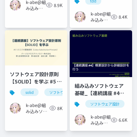
tdd
k-abe@組
の一歩
8.9K
み込みソ
k-abe@組
フトウェ
8.4K
み込みソ
アの人
フトウェ
アの人
ソフトウェア設計原則
【SOLID】を学ぶ #5 リ
組み込みソフトウェア
スコフの置換原則
基礎_【連続講座 #4】
solid
ソフトウェア設計
リスコフの置換原則
概要設計から詳細設計
ソフトウェア設計
k-abe@組
を行う
8K
み込みソフ
k-abe@組
トウェアの
6.6K
み込みソ
人
フトウェ
アの人