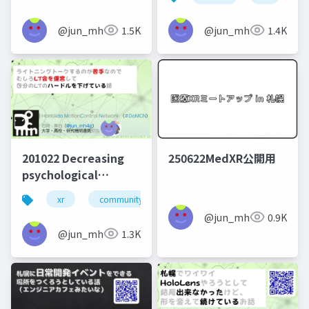
み
@jun_mh4g
1.5K
@jun_mh4g
1.4K
201022 Decreasing
250622MedXR公開用
psychological
difficulty of short
xr
community design
presentation by
@jun_mh4g
0.9K
joining organizing
@jun_mh4g
1.3K
member of online
seminar