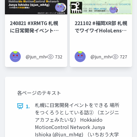
240821 #XRMTG 札幌
221102 #福岡XR部 札幌
に日常開発イベントを
でワイワイHoloLensや
できる場所をつくろう
ろうとして結局できな
としている話
かったけど形を変えて
続けている話
@jun_mh4g
732
@jun_mh4g
727
各ページのテキスト
札幌に日常開発イベントをできる 場所
1.
をつくろうとしている話② （エンジニ
アカフェみたいな） Hokkaido
MotionControl Network Junya
Ishioka (@jun_mh4g) （いちおう大学