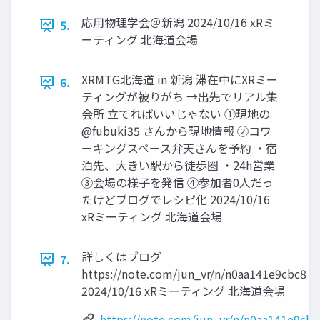
応用物理学会＠新潟 2024/10/16 xRミ
5.
ーティング 北海道会場
XRMTG北海道 in 新潟 滞在中にXRミー
6.
ティングが被りがち →出先でリアル集
会所 立てればいいじゃない ①現地の
@fubuki35 さんから現地情報 ②コワ
ーキングスペース弁天さんを予約 ・宿
泊先、大きい駅から徒歩圏 ・24h営業
③会場の様子を発信 ④参加者0人だっ
たけどブログでレシピ化 2024/10/16
xRミーティング 北海道会場
詳しくはブログ
7.
https://note.com/jun_vr/n/n0aa141e9cbc8
2024/10/16 xRミーティング 北海道会場
https://note.com/jun_vr/n/n0aa141e9cbc