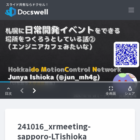
Ope
241016_xrmeeting-
sapporo-LTishioka