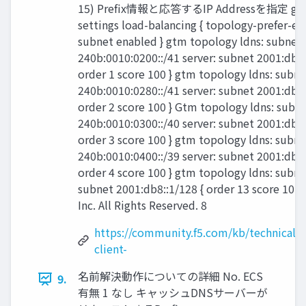
15) Prefix情報と応答するIP Addressを指定 gtm 
settings load-balancing { topology-prefer-ed
subnet enabled } gtm topology ldns: subnet
240b:0010:0200::/41 server: subnet 2001:db8:
order 1 score 100 } gtm topology ldns: subne
240b:0010:0280::/41 server: subnet 2001:db8:
order 2 score 100 } Gtm topology ldns: subn
240b:0010:0300::/40 server: subnet 2001:db8:
order 3 score 100 } gtm topology ldns: subne
240b:0010:0400::/39 server: subnet 2001:db8:
order 4 score 100 } gtm topology ldns: subnet 
subnet 2001:db8::1/128 { order 13 score 10 }
Inc. All Rights Reserved. 8
https://community.f5.com/kb/technicalart
client-
名前解決動作についての詳細 No. ECS
9.
有無 1 なし キャッシュDNSサーバーが