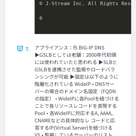
© J-Stream Inc. All Rights Reser
6

アプライアンス：f5 BIG-IP DNS
7.
▶GSLBとしては老舗：2000年代初頭
には使われていたと思われる ▶SLBと
GSLBを連携させた監視やロードバラ
ンシングが可能 ▶設定は以下のように
階層化されている WideIP • DNSサー
バーの場合のドメイン名設定（FQDN
の指定） • WideIPに各Poolを紐づける
ことで各リソースレコードを表現する
Pool • 各WideIPに対応するA, AAAA,
CNAMEなどの具体的なレ コードと応
答するIP(Virtual Server)を紐づける
VS • 監視しているサーバーのリスト