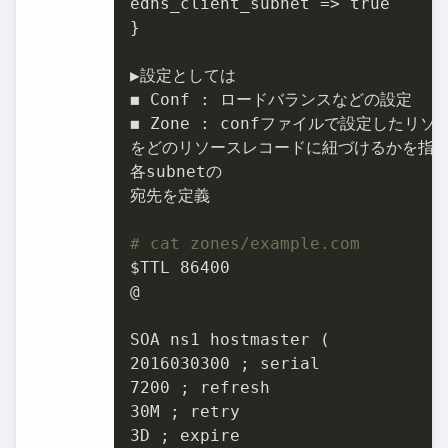
edns_client_subnet => true

}

▶設定としては

◼ Conf : ロードバランスなどの設定

◼ Zone : confファイルで設定したリソー
をどのリソースレコードに紐づけるかを指定
各subnetの

宛先を定義

# cat zones/example.com
$TTL 86400

@

SOA ns1 hostmaster (

2016030300 ; serial

7200 ; refresh

30M ; retry

3D ; expire
