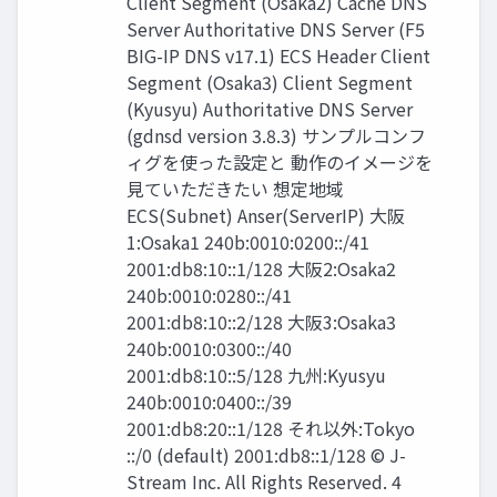
Client Segment (Osaka2) Cache DNS
Server Authoritative DNS Server (F5
BIG-IP DNS v17.1) ECS Header Client
Segment (Osaka3) Client Segment
(Kyusyu) Authoritative DNS Server
(gdnsd version 3.8.3) サンプルコンフ
ィグを使った設定と 動作のイメージを
見ていただきたい 想定地域
ECS(Subnet) Anser(ServerIP) 大阪
1:Osaka1 240b:0010:0200::/41
2001:db8:10::1/128 大阪2:Osaka2
240b:0010:0280::/41
2001:db8:10::2/128 大阪3:Osaka3
240b:0010:0300::/40
2001:db8:10::5/128 九州:Kyusyu
240b:0010:0400::/39
2001:db8:20::1/128 それ以外:Tokyo
::/0 (default) 2001:db8::1/128 © J-
Stream Inc. All Rights Reserved. 4