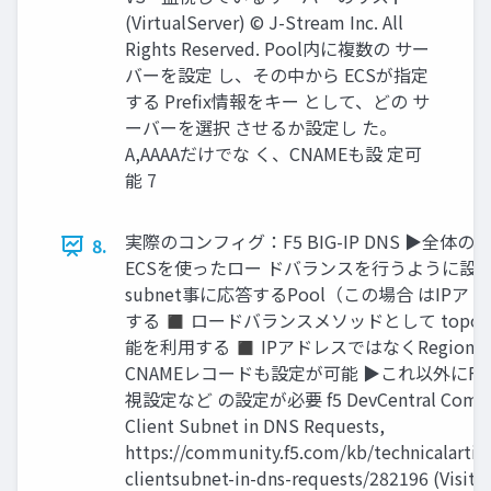
(VirtualServer) © J-Stream Inc. All
Rights Reserved. Pool内に複数の サー
バーを設定 し、その中から ECSが指定
する Prefix情報をキー として、どの サ
ーバーを選択 させるか設定し た。
A,AAAAだけでな く、CNAMEも設 定可
能 7
実際のコンフィグ：F5 BIG-IP DNS ▶全体
8.
ECSを使ったロー ドバランスを行うように設定
subnet事に応答するPool（この場合 はIP
する ◼ ロードバランスメソッドとして topol
能を利用する ◼ IPアドレスではなくRegion(P
CNAMEレコードも設定が可能 ▶これ以外にF
視設定など の設定が必要 f5 DevCentral Commun
Client Subnet in DNS Requests,
https://community.f5.com/kb/technicalarticl
clientsubnet-in-dns-requests/282196 (Visite