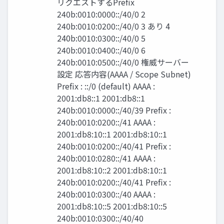
リクエストするPrefix
240b:0010:0000::/40/0 2
240b:0010:0200::/40/0 3 あり 4
240b:0010:0300::/40/0 5
240b:0010:0400::/40/0 6
240b:0010:0500::/40/0 権威サーバー
設定 応答内容(AAAA / Scope Subnet)
Prefix : ::/0 (default) AAAA :
2001:db8::1 2001:db8::1
240b:0010:0000::/40/39 Prefix :
240b:0010:0200::/41 AAAA :
2001:db8:10::1 2001:db8:10::1
240b:0010:0200::/40/41 Prefix :
240b:0010:0280::/41 AAAA :
2001:db8:10::2 2001:db8:10::1
240b:0010:0200::/40/41 Prefix :
240b:0010:0300::/40 AAAA :
2001:db8:10::5 2001:db8:10::5
240b:0010:0300::/40/40