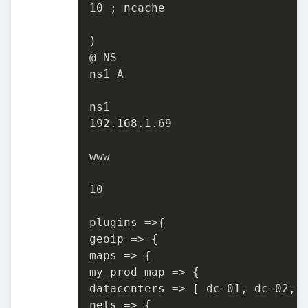
10 ; ncache

)

@ NS

ns1 A

ns1

192.168.1.69

www

10

plugins =>{

geoip => {

maps => {

my_prod_map => {

datacenters => [ dc-01, dc-02, d