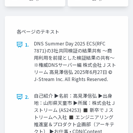
Engineer）
Engineer）
各ページのテキスト
DNS Summer Day 2025 ECS(RFC
1.
7871)の3社共同検証の結果共有 〜商
用利用を前提とした検証結果の共有〜
※権威DNSサーバー編 株式会社Ｊスト
リーム 高見澤信弘 2025年6月27日 ©
J-Stream Inc. All Rights Reserved.
自己紹介 ▶名前：高見澤信弘 ▶出身
2.
地：山形県天童市 ▶所属：株式会社Ｊ
ストリーム (AS24253) ◼ 新卒でＪス
トリームへ入社 ◼ エンジニアリング
推進室＆プロダクト企画部（アーキテ
クト） ▶お仕事 • CDN(Content