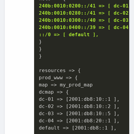
240b:0010:0200::/41 => [ dc-01 
240b:0010:0280::/41 => [ dc-02 
240b:0010:0300::/40 => [ dc-03 
240b:0010:0400::/39 => [ dc-04 
::/0 => [ default ],
}

}

}

resources => {

prod_www => {

map => my_prod_map

dcmap => {

dc-01 => [2001:db8:10::1 ],

dc-02 => [2001:db8:10::2 ],

dc-03 => [2001:db8:10::5 ],

dc-04 => [2001:db8:20::1 ],

default => [2001:db8::1 ],
