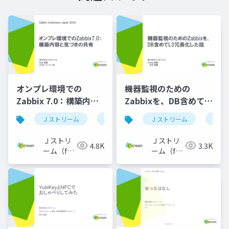
オンプレ環境での
機器監視のための
Zabbix 7.0：構築内容
Zabbixを、DB含めて
と気づきの共有 ー
L3冗長化した話-1-
Ｊストリーム
ネットワーク
Ｊストリーム
zabbix
ネッ
Zabbix Conference
janog54-koyama-
Japan 20241121
20240704
Ｊストリ
Ｊストリ
4.8K
3.3K
ーム（for
ーム（for
Engineer）
Engineer）