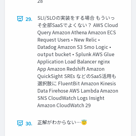
28
SLI/SLOの実装をする場合 もういっ
29.
そ全部SaaSでよくない？ AWS Cloud
Query Amazon Athena Amazon ECS
Request Users • New Relic •
Datadog Amazon S3 Smo Logic •
output bucket • Splunk AWS Glue
Application Load Balancer nginx
App Amazon Redshift Amazon
QuickSight SREs などのSaaS活用も
選択肢に FluentBit Amazon Kinesis
Data Firehose AWS Lambda Amazon
SNS CloudWatch Logs Insight
Amazon CloudWatch 29
正解がわからない…😇
30.