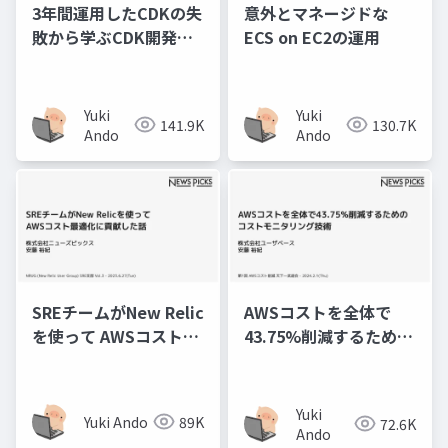
3年間運用したCDKの失
意外とマネージドな
敗から学ぶCDK開発の
ECS on EC2の運用
プラクティス
Yuki
Yuki
141.9K
130.7K
Ando
Ando
SREチームがNew Relic
AWSコストを全体で
を使って AWSコスト最
43.75%削減するための
適化に貢献した話
コストモニタリング技
術
Yuki
Yuki Ando
89K
72.6K
Ando