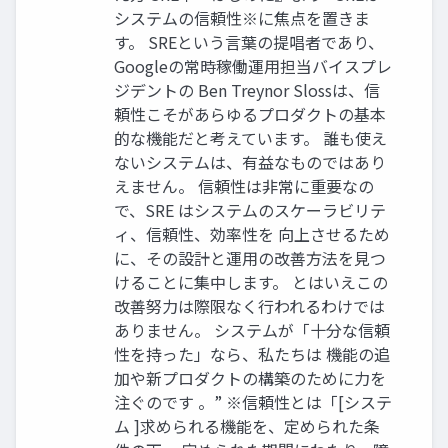
システムの信頼性※に焦点を置きま
す。 SREという言葉の提唱者であり、
Googleの常時稼働運用担当バイスプレ
ジデントの Ben Treynor Slossは、信
頼性こそがあらゆるプロダクトの基本
的な機能だと考えています。 誰も使え
ないシステムは、有益なものではあり
えません。 信頼性は非常に重要なの
で、SRE はシステムのスケーラビリテ
ィ、信頼性、効率性を 向上させるため
に、その設計と運用の改善方法を見つ
けることに集中します。 とはいえこの
改善努力は際限なく行われるわけでは
ありません。 システムが「十分な信頼
性を持った」なら、私たちは 機能の追
加や新プロダクトの構築のために力を
注ぐのです 。” ※信頼性とは「[システ
ム ]求められる機能を、定められた条