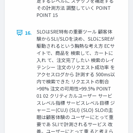
足するレベルに ステップを補足する
その計測方法 調整していく POINT
POINT 15
SLOはSRE特有の重要ツール 顧客体
16.
験からSLI/SLOを決め、SLOにSREが
駆動されるという胸熱な考え方 ECサ
イトで、商品を 検索して、カートに
入れ て、注文完了したい 検索のレイ
テンシー 注文のリクエスト成功率 を
アクセスログから 計測する 500ms以
内で検索できた リクエストの割合
>98% 注文の可用性>99.5% POINT
01 02 クリティカルユーザー サービ
スレベル指標 サービスレベル目標 ジ
ャーニー(CUJ) (SLI) (SLO) SLOの主
眼は顧客体験の ユーザーにとって重
要であ SLIで計測されるサービス 改
善。ユーザーにとって重 ると考えら