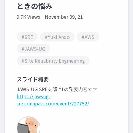
ときの悩み
9.7K Views
November 09, 21
#SRE
#Yuki Ando
#AWS
#JAWS-UG
#Site Reliability Engineering
スライド概要
JAWS-UG SRE支部 #1の発表内容です
https://jawsug-
sre.connpass.com/event/227752/