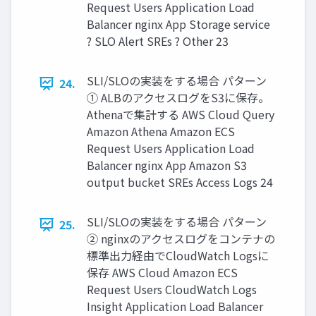
Request Users Application Load
Balancer nginx App Storage service
? SLO Alert SREs ? Other 23
SLI/SLOの実装をする場合 パターン
24.
① ALBのアクセスログをS3に保存。
Athenaで集計する AWS Cloud Query
Amazon Athena Amazon ECS
Request Users Application Load
Balancer nginx App Amazon S3
output bucket SREs Access Logs 24
SLI/SLOの実装をする場合 パターン
25.
② nginxのアクセスログをコンテナの
標準出力経由でCloudWatch Logsに
保存 AWS Cloud Amazon ECS
Request Users CloudWatch Logs
Insight Application Load Balancer