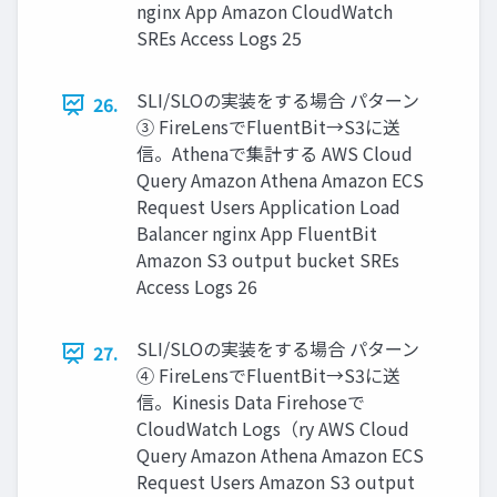
nginx App Amazon CloudWatch
SREs Access Logs 25
SLI/SLOの実装をする場合 パターン
26.
③ FireLensでFluentBit→S3に送
信。Athenaで集計する AWS Cloud
Query Amazon Athena Amazon ECS
Request Users Application Load
Balancer nginx App FluentBit
Amazon S3 output bucket SREs
Access Logs 26
SLI/SLOの実装をする場合 パターン
27.
④ FireLensでFluentBit→S3に送
信。Kinesis Data Firehoseで
CloudWatch Logs（ry AWS Cloud
Query Amazon Athena Amazon ECS
Request Users Amazon S3 output