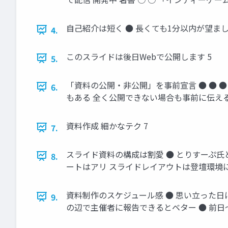
自己紹介は短く ● 長くても1分以内が望まし
4.
このスライドは後日Webで公開します 5
5.
「資料の公開・非公開」を事前宣言 ● ● 
6.
もある 全く公開できない場合も事前に伝える
資料作成 細かなテク 7
7.
スライド資料の構成は割愛 ● とりすーぷ氏
8.
ートはアリ スライドレイアウトは登壇環境に
資料制作のスケジュール感 ● 思い立った日に4
9.
の辺で主催者に報告できるとベター ● 前日～