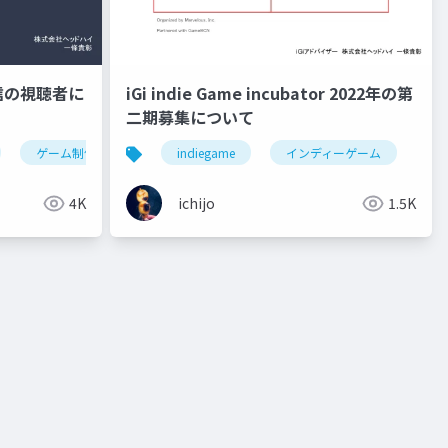
信の視聴者に
iGi indie Game incubator 2022年の第
二期募集について
game
ゲーム制作
twitch
twitch extensions
indiegame
インディーゲーム
ゲーム実況
ライ
ゲ
4K
ichijo
1.5K