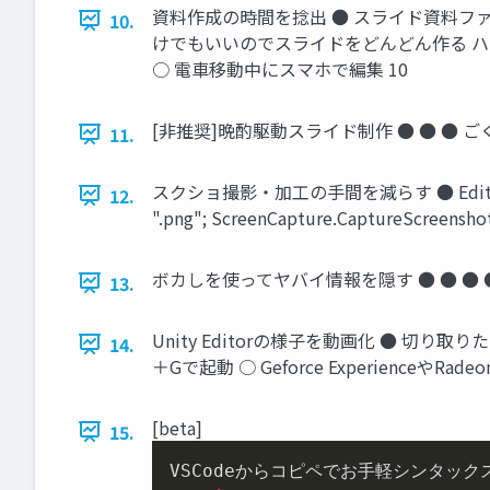
資料作成の時間を捻出 ● スライド資料ファ
10.
けでもいいのでスライドをどんどん作る ハ
○ 電車移動中にスマホで編集 10
[非推奨]晩酌駆動スライド制作 ● ● ●
11.
スクショ撮影・加工の手間を減らす ● Editor拡張でキ
12.
".png"; ScreenCapture.CaptureScre
ボカしを使ってヤバイ情報を隠す ● ● ● 
13.
Unity Editorの様子を動画化 ● 切り取りたい箇
14.
＋Gで起動 ○ Geforce Experienceや
[beta]
15.