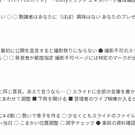
い ○ ○ 聴講者はあなたに（ほぼ）興味はない あなたのプレ
● 最初に公開を宣言すると撮影祭りにならない ● 撮影不可の
 ○ ○ 発表者が都度指定 撮影不可ぺージには特定のマークが出
と同じ意見。あえて言うなら… ○ スライドに全部の言葉を書か
あわせて調整 ■ 下側を開ける ■ 登壇者のワイプ映像が入ると
-6割 ○ 勢いで骨子を作る ○ 少なくともスライドのファイルは
当日 ○ こまかい位置調整 ○ 誤字チェック ● 事前の資料確