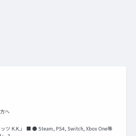
る方へ
」 ■ ● Steam, PS4, Switch, Xbox One等
」 3