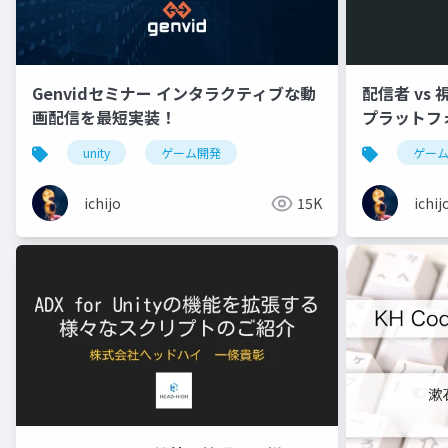
Genvidセミナー インタラクティブな動
配信者 vs
画配信を最短実装！
プラットフ
ルチプレイ
unity
ゲーム開発
ゲー
ichijo
15K
ichij