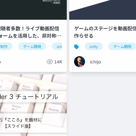
 視聴者多数！ライブ動画配信
ゲームのステージを動画配
ォームを活用した、非対称マ
作らせる
を実現するシステムの構築
ム制作
ゲーム開発
unity
インディーゲーム
unity
ゲーム開発
indie
o
14K
ichijo