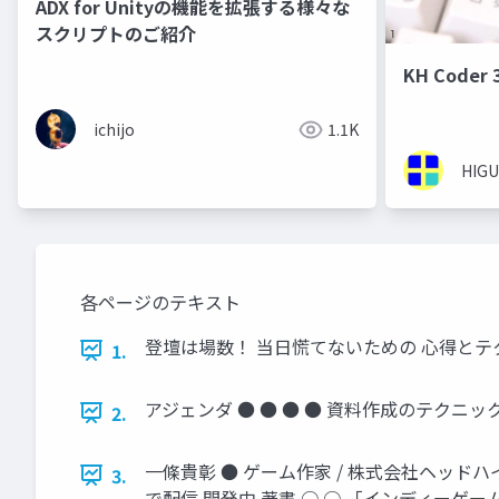
ADX for Unityの機能を拡張する様々な
スクリプトのご紹介
KH Code
ichijo
1.1K
HIGU
各ページのテキスト
登壇は場数！ 当日慌てないための 心得とテク
1.
アジェンダ ● ● ● ● 資料作成のテクニ
2.
一條貴彰 ● ゲーム作家 / 株式会社ヘッドハイ 代表取締
3.
で配信 開発中 著書 ○ ○ 「インディーゲー