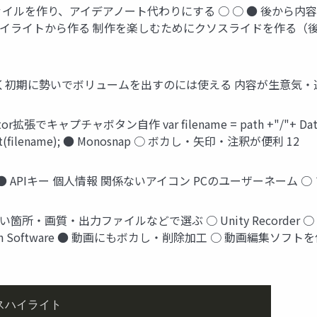
イルを作り、アイデアノート代わりにする ○ ○ ● 後から内容
イライトから作る 制作を楽しむためにクソスライドを作る（後
 ごく初期に勢いでボリュームを出すのには使える 内容が生意気・
ャプチャボタン自作 var filename = path +"/"+ DateTime
enshot(filename); ● Monosnap ○ ボカし・矢印・注釈が便利 12
● APIキー 個人情報 関係ないアイコン PCのユーザーネーム ○
所・画質・出力ファイルなどで選ぶ ○ Unity Recorder ○ Screen 
Radeon Software ● 動画にもボカし・削除加工 ○ 動画編集ソフトを