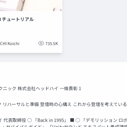
r 3 チュートリアル
CHI Koichi
735.5K
ニック 株式会社ヘッドハイ 一條貴彰 1
ック リハーサルと準備 登壇時の心構え これから登壇を考えてい
役 ○ 「Back in 1995」 ■ ○ 「デモリッション ロボッツ K.K.
ム・サバイバルガイド」 「Unityサウンド エキスパート養成講座