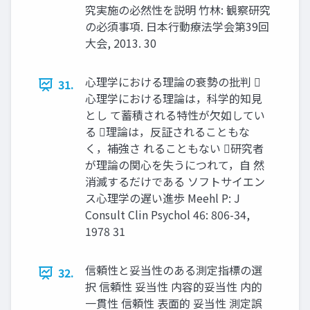
究実施の必然性を説明 ⽵林: 観察研究
の必須事項. ⽇本⾏動療法学会第39回
大会, 2013. 30
⼼理学における理論の衰勢の批判 
31.
⼼理学における理論は，科学的知⾒
とし て蓄積される特性が欠如してい
る 理論は，反証されることもな
く，補強さ れることもない 研究者
が理論の関⼼を失うにつれて，自 然
消滅するだけである ソフトサイエン
ス⼼理学の遅い進歩 Meehl P: J
Consult Clin Psychol 46: 806-34,
1978 31
信頼性と妥当性のある測定指標の選
32.
択 信頼性 妥当性 内容的妥当性 内的
一貫性 信頼性 表面的 妥当性 測定誤