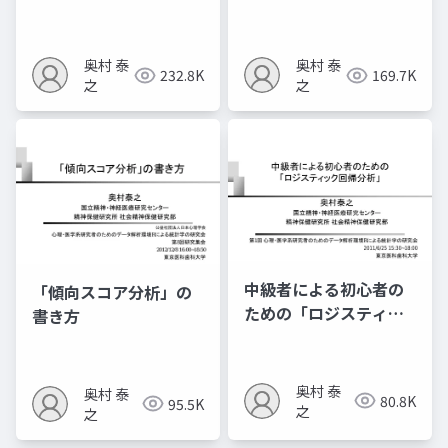
ル」
⽅ 〜観察研究における
治療効果研究〜
奥村 泰
奥村 泰
232.8K
169.7K
之
之
中級者による初心者の
「傾向スコア分析」の
ための「ロジスティッ
書き方
ク回帰分析」
奥村 泰
奥村 泰
80.8K
95.5K
之
之