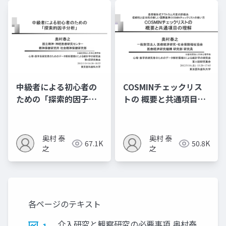
中級者による初心者の
COSMINチェックリス
ための「探索的因子分
トの 概要と共通項目の
析」
理解
奥村 泰
奥村 泰
67.1K
50.8K
之
之
各ページのテキスト
介入研究と観察研究の必要事項 奥村泰