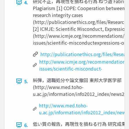
研究不正，再現性を損ねる⾏為 ねつ造 Fabrication 
4.
Plagiarism [1] COPE: Cooperation between re
research integrity cases
(http://publicationethics.org/files/Research
[2] ICMJE: Scientific Misconduct, Expression
(http://www.icmje.org/recommendations/bro
issues/scientific-misconductexpressions-of-
http://publicationethics.org/files/Resear
http://www.icmje.org/recommendations/b
issues/scientific-misconduct-
糾弾，退職処分や論⽂撤回 東邦大学医学部
5.
(http://www.med.toho-
u.ac.jp/information/info2012_index/news20
http://www.med.toho-
u.ac.jp/information/info2012_index/new
低い質の報告，再現性を損ねる⾏為 研究成果
6.