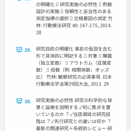
の明確化  研究実施の必然性  例数
設計の実施  信頼性と妥当性のある
測定指標の選択  交絡要因の測定 ⽵
林: ⾏動療法研究 40: 167-175, 2014.
28
研究目的の明確化 事前の仮説を含む
29.
形で具体的に明記する  対象  曝露
（独⽴変数）  アウトカム（従属変
数）  ⺟数（例: 相関係数，オッズ
比） ⽵林: 観察研究の必須事項. ⽇本
⾏動療法学会第39回大会, 2013. 29
研究実施の必然性 研究の科学的な背
30.
景と論拠を説明する ✓何に焦点を置
いているのか︖ ✓当該領域の研究段
階は︖ ✓先⾏研究との違いは何か︖
最新の関連研究＋系統的レビュー 研