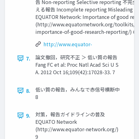
告 Non-reporting Selective reporting
える報告 Incomplete reporting Misleading re
EQUATOR Network: Importance of good rese
(http://www.equatornetwork.org/toolkits/te
importance-of-good-research-reporting/) 6
http://www.equator-
論⽂撤回，研究不正 ＞ 低い質の報告
7.
Fang FC et al: Proc Natl Acad Sci U S
A. 2012 Oct 16;109(42):17028-33. 7
低い質の報告，みんなで赤信号横断中
8.
8
対策，報告ガイドラインの普及
9.
EQUATO Network
(http://www.equator-network.org/)
9