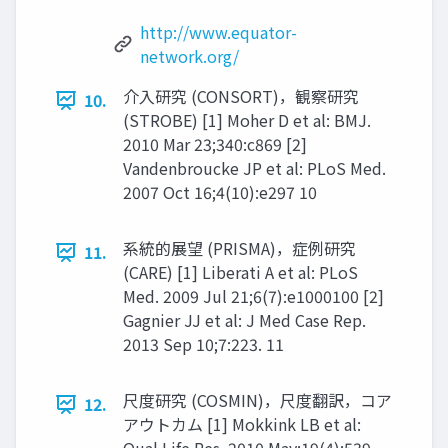
http://www.equator-
network.org/
介入研究 (CONSORT)，観察研究
10.
(STROBE) [1] Moher D et al: BMJ.
2010 Mar 23;340:c869 [2]
Vandenbroucke JP et al: PLoS Med.
2007 Oct 16;4(10):e297 10
系統的展望 (PRISMA)，症例研究
11.
(CARE) [1] Liberati A et al: PLoS
Med. 2009 Jul 21;6(7):e1000100 [2]
Gagnier JJ et al: J Med Case Rep.
2013 Sep 10;7:223. 11
尺度研究 (COSMIN)，尺度翻訳，コア
12.
アウトカム [1] Mokkink LB et al: