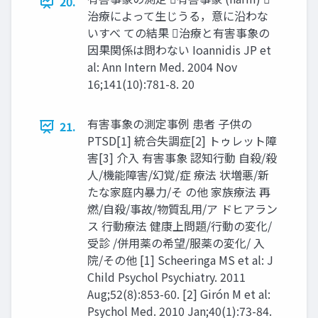
20.
治療によって生じうる，意に沿わな
いすべ ての結果 治療と有害事象の
因果関係は問わない Ioannidis JP et
al: Ann Intern Med. 2004 Nov
16;141(10):781-8. 20
有害事象の測定事例 患者 子供の
21.
PTSD[1] 統合失調症[2] トゥレット障
害[3] 介入 有害事象 認知⾏動 自殺/殺
人/機能障害/幻覚/症 療法 状増悪/新
たな家庭内暴⼒/そ の他 家族療法 再
燃/自殺/事故/物質乱用/ア ドヒアラン
ス ⾏動療法 健康上問題/⾏動の変化/
受診 /併用薬の希望/服薬の変化/ 入
院/その他 [1] Scheeringa MS et al: J
Child Psychol Psychiatry. 2011
Aug;52(8):853-60. [2] Girón M et al:
Psychol Med. 2010 Jan;40(1):73-84.