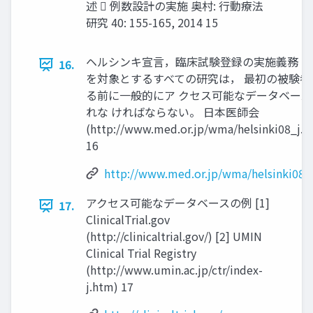
述  例数設計の実施 奥村: ⾏動療法
研究 40: 155-165, 2014 15
ヘルシンキ宣⾔，臨床試験登録の実施義務 35
16.
を対象とするすべての研究は， 最初の被験者
る前に一般的にア クセス可能なデータベー
れな ければならない。 ⽇本医師会
(http://www.med.or.jp/wma/helsinki08_j.h
16
http://www.med.or.jp/wma/helsinki08_
アクセス可能なデータベースの例 [1]
17.
ClinicalTrial.gov
(http://clinicaltrial.gov/) [2] UMIN
Clinical Trial Registry
(http://www.umin.ac.jp/ctr/index-
j.htm) 17