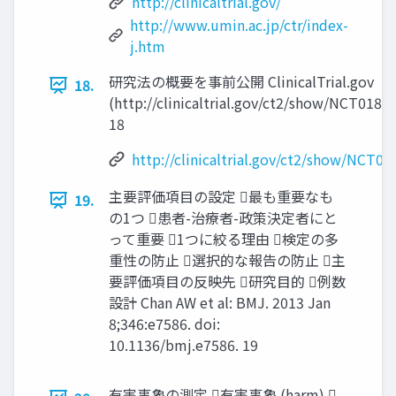
http://clinicaltrial.gov/
http://www.umin.ac.jp/ctr/index-
j.htm
研究法の概要を事前公開 ClinicalTrial.gov
18.
(http://clinicaltrial.gov/ct2/show/NCT0186
18
http://clinicaltrial.gov/ct2/show/NCT0
主要評価項目の設定 最も重要なも
19.
の1つ 患者-治療者-政策決定者にと
って重要 1つに絞る理由 検定の多
重性の防止 選択的な報告の防止 主
要評価項目の反映先 研究目的 例数
設計 Chan AW et al: BMJ. 2013 Jan
8;346:e7586. doi:
10.1136/bmj.e7586. 19
有害事象の測定 有害事象 (harm) 