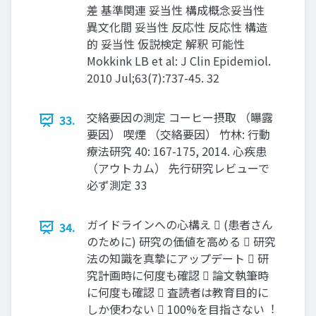
差 基準関連 妥当性 構成概念妥当性
異文化間 妥当性 反応性 反応性 構造
的 妥当性 仮説検定 解釈 可能性
Mokkink LB et al: J Clin Epidemiol.
2010 Jul;63(7):737-45. 32
交絡要因の測定 コーヒー摂取 （曝露
33.
要因） 喫煙 （交絡要因） ⽵林: ⾏動
療法研究 40: 167-175, 2014. ⼼疾患
（アウトカム） 先⾏研究レビューで
必ず測定 33
ガイドラインへの⼼構え  (患者さん
34.
のために) 研究の価値を高める  研究
法の知識を真摯にアップデート  研
究計画時に何度も確認  論⽂執筆時
に何度も確認  査読者は教育目的に
しか使わない  100%を目指さない︕