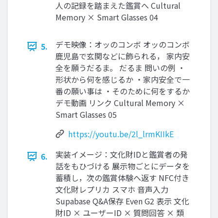
人の記録を踏まえた鑑賞へ Cultural
Memory × Smart Glasses 04
デモ映像：オッのコンボ オッのコンボ
5.
鹿児島で玄関などに飾られる， 家内安
全を願うだるま。 だるま 問いの例 ・
形状から何を感じるか ・家内安全で一
番の願い事は ・そのために何をするか
デモ動画 リンク Cultural Memory ×
Smart Glasses 05
https://youtu.be/2l_lrmKIIkE
実装イメージ：文化財IDと鑑賞者の発
6.
話をもひづける 展示物ごとにデータを
蓄積し，次の鑑賞体験へ返す NFC付き
文化財レプリカ スマホ 音声入力
Supabase Q&A保存 Even G2 表示 文化
財ID × ユーザーID × 質問回答 × 類