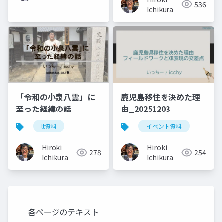
536
Ichikura
「令和の小泉八雲」に
鹿児島移住を決めた理
至った経緯の話
由_20251203
lt資料
イベント資料
Hiroki
Hiroki
278
254
Ichikura
Ichikura
各ページのテキスト