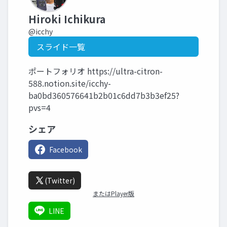
Hiroki Ichikura
@icchy
スライド一覧
ポートフォリオ https://ultra-citron-
588.notion.site/icchy-
ba0bd360576641b2b01c6dd7b3b3ef25?
pvs=4
シェア
Facebook
(Twitter)
またはPlayer版
LINE