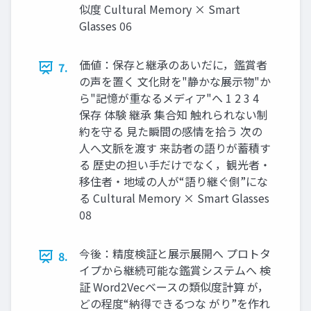
似度 Cultural Memory × Smart
Glasses 06
価値：保存と継承のあいだに，鑑賞者
7.
の声を置く 文化財を"静かな展示物"か
ら"記憶が重なるメディア"へ 1 2 3 4
保存 体験 継承 集合知 触れられない制
約を守る 見た瞬間の感情を拾う 次の
人へ文脈を渡す 来訪者の語りが蓄積す
る 歴史の担い手だけでなく，観光者・
移住者・地域の人が“語り継ぐ側”にな
る Cultural Memory × Smart Glasses
08
今後：精度検証と展示展開へ プロトタ
8.
イプから継続可能な鑑賞システムへ 検
証 Word2Vecベースの類似度計算 が，
どの程度“納得できるつな がり”を作れ