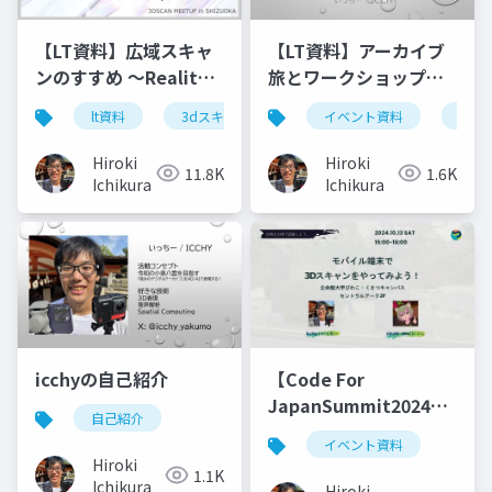
【LT資料】広域スキャ
【LT資料】アーカイブ
ンのすすめ 〜Reality
旅とワークショップで
Scanから Gaussian
のScaniverse活用
lt資料
3dスキャン
イベント資料
lt資
Splattingまで〜
Hiroki
Hiroki
11.8K
1.6K
Ichikura
Ichikura
icchyの自己紹介
【Code For
JapanSummit2024】
自己紹介
モバイル端末で3Dスキ
イベント資料
ャンをやってみよう！
Hiroki
1.1K
Ichikura
Hiroki