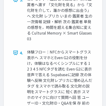
賞者へ渡す 「文化財を見る」から「文
化財を介して，誰かの感想に出会う」
へ 文化財 レプリカ いまの 鑑賞者 生の
一次情報 記録・解析 次の 鑑賞者 単発
の感想を，時間を超える集合知に変え
る Cultural Memory × Smart Glasses
03
体験フロー：NFCからスマートグラス
4.
表示へ スマホとEven G2の役割を分
け，体験はなるべくシンプルにする 1
2 3 4 5 NFCタグを読む Even G2に表示
音声で答える Supabaseに記録 次の体
験へ反映 文化財レプリカに埋め込んだ
タグ をスマホで読み取る 文化財の説
明をスマートグラスに 短く表示 スマ
ホのマイクに向けて質問へ回 答 ユー
ザーID・文化財ID・Q&Aを保 存 前の