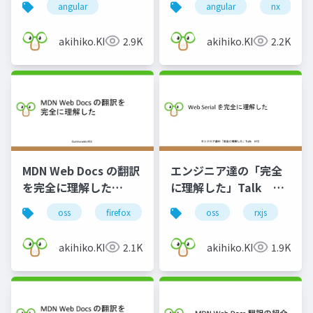
angular
angular
nx
akihiko.KIgure
2.9K
akihiko.KIgure
2.2K
MDN Web Docs の翻訳
エンジニア達の「完全
を完全に理解した
に理解した」Talk
Gunma.web #50
#73
oss
firefox
mdn
oss
rxjs
we
akihiko.KIgure
2.1K
akihiko.KIgure
1.9K