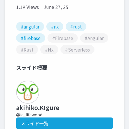
1.1K Views
June 27, 25
#angular
#nx
#rust
#firebase
#Firebase
#Angular
#Rust
#Nx
#Serverless
スライド概要
akihiko.KIgure
@ic_lifewood
スライド一覧