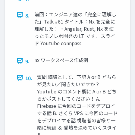
前回：エンジニア達の「完全に理解し
8.
た」Talk #61 タイトル：Nx を完全に
理解した！ ・Angular, Rust, Nx を使
ったモノレポ開発の LT です。 スライ
ド Youtube connpass
nx ワークスペース作成例
9.
質問 続編として、下記 A or B どちら
10.
が見たい／聞きたいですか？
Youtube のコメント欄に A or B どち
らかポストしてください！ A.
Firebase に今回のコードをデプロイ
する話 B. さくら VPS に今回のコード
をデプロイする話 視聴者の皆様と一
緒に続編 ＆ 登壇を決めていくスタイ
ル