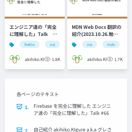
エンジニア達の「完全
MDN Web Docs 翻訳の
に理解した」Talk
紹介(2023.10.26.勉強
#42
会)
firefox
oss
mdn
oss
mdn
g
akihiko.KIgure
1.8K
akihiko.KIgure
1.7K
各ページのテキスト
Firebase を完全に理解した エンジニ
1.
ア達の「完全に理解した」Talk #66
自己紹介 akihiko.KIgure a.k.a グレさ
2.