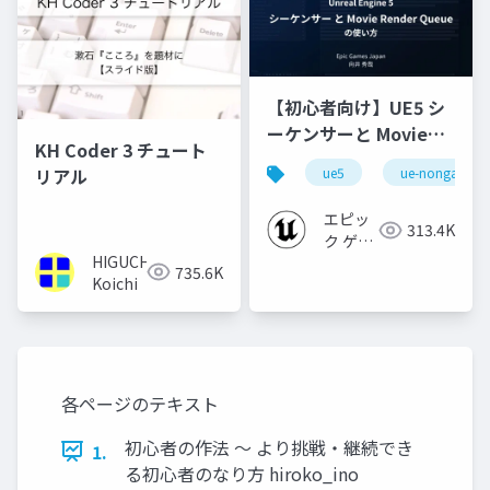
【初心者向け】UE5 シ
ーケンサーと Movie
KH Coder 3 チュート
Render Queue の使い
リアル
ue5
ue-nongame
方【Cinematic Dive
2023】
エピッ
313.4K
ク ゲー
HIGUCHI
ムズ ジ
735.6K
Koichi
ャパン
各ページのテキスト
初心者の作法 〜 より挑戦・継続でき
1.
る初心者のなり方 hiroko_ino