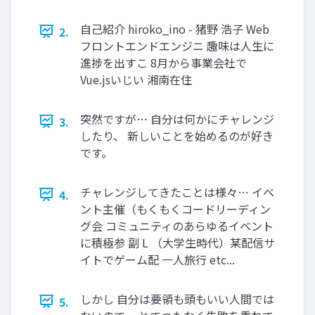
自己紹介 hiroko_ino - 猪野 浩子 Web
2.
フロントエンドエンジニ 趣味は人生に
進捗を出すこ 8月から事業会社で
Vue.jsいじい 湘南在住
突然ですが… 自分は何かにチャレンジ
3.
したり、 新しいことを始めるのが好き
です。
チャレンジしてきたことは様々… イベ
4.
ント主催（もくもくコードリーディン
グ会 コミュニティのあらゆるイベント
に積極参 副 L （大学生時代）某配信サ
イトでゲーム配 一人旅行 etc...
しかし 自分は要領も頭もいい人間では
5.