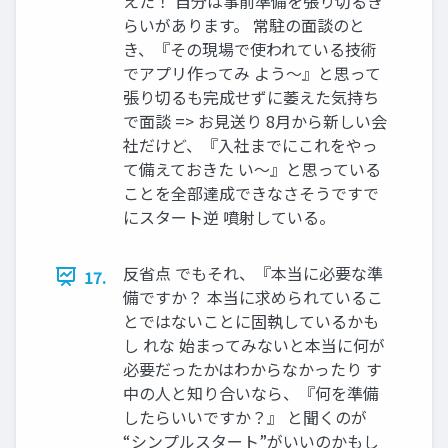
えた！ 自分は事前準備を張り切るき
らいがあります。 常駐の面談のと
き、『その現場で使われている技術
でアプリ作ってみ よう〜』と思って
張り切るも完成せずに萎えた気持ち
で面談 => お見送り 8月から新しい会
社だけど、『入社までにこれをやっ
て備えておきた い〜』と思っている
ことを全部達成できなさそうですで
にスタート逆 噴射している。
反省点 でもそれ、『本当に必要な準
17.
備ですか？ 本当に求められているこ
とではないことに固執しているかも
し れな 始まってみないと本当に何が
必要だったかはわからなかったり す
中の人と知り合いなら、『何を準備
したらいいですか？』 と聞くのが
“シンプルスタート”がいいのかもし