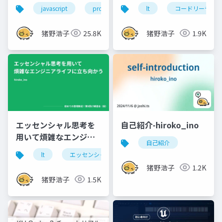
より仲良くなる20分
と触れ合えるようにな
javascript
proxy
lt
コードリーディ
った話
猪野浩子
25.8K
猪野浩子
1.9K
エッセンシャル思考を
自己紹介-hiroko_ino
用いて煩雑なエンジニ
自己紹介
アライフに立ち向かう
lt
エッセンシャル思考
エンジニア
猪野浩子
1.2K
猪野浩子
1.5K