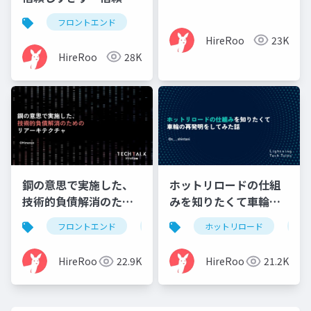
界線」を設置した話
フロントエンド
HireRoo
23K
HireRoo
28K
鋼の意思で実施した、
ホットリロードの仕組
技術的負債解消のため
みを知りたくて車輪の
のリアーキテクチャ
再発明をしてみた話
フロントエンド
モノレポ
ホットリロード
snapshotテスト
車
HireRoo
22.9K
HireRoo
21.2K