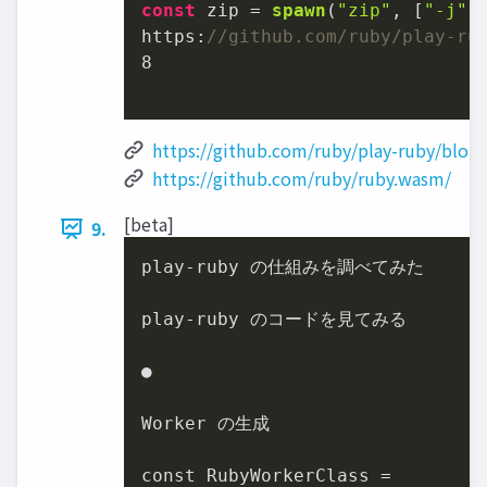
const
 zip = 
spawn
(
"zip"
, [
"-j"
https
:
//github.com/ruby/play-ru
8
https://github.com/ruby/play-ruby/blo
https://github.com/ruby/ruby.wasm/
[beta]
9.
play-ruby の仕組みを調べてみた

play-ruby のコードを見てみる

●

Worker の生成

const RubyWorkerClass =
