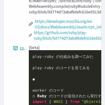
fs.readFileSync("/usr/local/bin/ruby") con
WebAssembly.compile(rubyModuleEntry as U
ruby/blob/9d774d73abaf6defc616e5913dd6
https://developer.mozilla.org/en-
US/docs/WebAssembly/JavaScript_inte
https://github.com/ruby/play-
ruby/blob/9d774d73abaf6defc616e5913d
[beta]
11.
play-ruby の仕組みを調べてみた

play-ruby のコードを見てみる

●

worker のコード

○ 
Ruby
import
 { 
WASI
 } 
from
"@bjorn3/