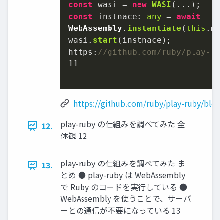
const
 wasi = 
new
WASI
const
instnace
: 
any
 = 
await
WebAssembly
.
instantiate
(
this
.
m
wasi.
start
https
:
//github.com/ruby/play-r
11
https://github.com/ruby/play-ruby/bl
play-ruby の仕組みを調べてみた 全
12.
体観 12
play-ruby の仕組みを調べてみた ま
13.
とめ ● play-ruby は WebAssembly
で Ruby のコードを実行している ●
WebAssembly を使うことで、サーバ
ーとの通信が不要になっている 13