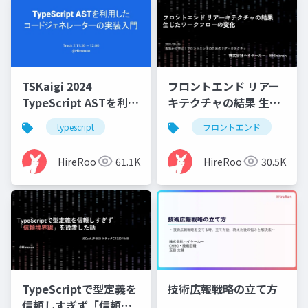
TSKaigi 2024
フロントエンド リアー
TypeScript ASTを利用
キテクチャの結果 生じ
したコードジェネレー
たワークフローの変化
typescript
フロントエンド
ターの実装入門
HireRoo
61.1K
HireRoo
30.5K
TypeScriptで型定義を
技術広報戦略の立て方
信頼しすぎず「信頼境