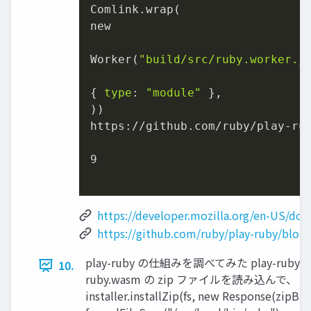
Comlink.wrap(

new

Worker(
"build/src/ruby.worker.j
{ 
type
: 
"module"
 },

))

https://github.com/ruby/play-ru
9

https://developer.mozilla.org/en-US/do
https://github.com/ruby/play-ruby/blo
play-ruby の仕組みを調べてみた play-rub
10.
ruby.wasm の zip ファイルを読み込んで、 Web
installer.installZip(fs, new Response(zipBu