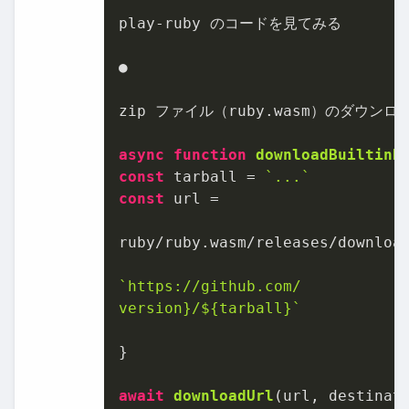
play-ruby のコードを見てみる

●

zip ファイル（ruby.
wasm
）のダウンロー
async
function
downloadBuiltinR
const
 tarball = 
`...`
const
 url =

ruby/ruby.
wasm
/releases/download
`https://github.com/

version}/
${tarball}
`
}

await
downloadUrl