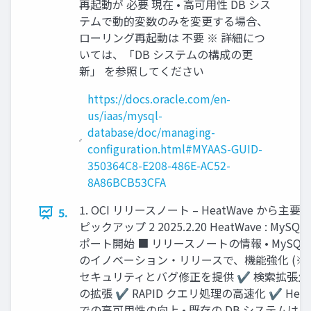
再起動が 必要 現在 • 高可用性 DB シス
テムで動的変数のみを変更する場合、
ローリング再起動は 不要 ※ 詳細につ
いては、「DB システムの構成の更
新」 を参照してください
https://docs.oracle.com/en-
us/iaas/mysql-
database/doc/managing-
configuration.html#MYAAS-GUID-
350364C8-E208-486E-AC52-
8A86BCB53CFA
1. OCI リリースノート – HeatWave から
5.
ピックアップ 2 2025.2.20 HeatWave : MySQL ve
ポート開始 ■ リリースノートの情報 • MySQL 9
のイノベーション・リリースで、機能強化 (※以
セキュリティとバグ修正を提供 ✔ 検索拡張生成 
の拡張 ✔ RAPID クエリ処理の高速化 ✔ HeatWav
での高可用性の向上 • 既存の DB システムは