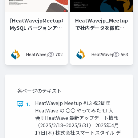
[HeatWavejpMeetup#17]
HeatWavejp_Meetup_09
MySQL バージョンアッ
で社内データを徹底活
プ先検討のための 8.4 /
用(できるのか)
9.x 機能新振り返り [梶
山 隆輔氏 (日本オラク
HeatWavejp
702
HeatWavejp
563
ル株式会社)]
各ページのテキスト
HeatWavejp Meetup #13 祝2周年
1.
HeatWave の 〇〇 やってみた!LT大
会!! HeatWave 最新アップデート情報
（2025/2/18~2025/3/31） 2025年4月
17日(木) 株式会社スマートスタイル デ