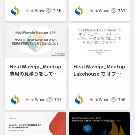
HeatWave へのデータ
ージド型Oracle
HeatWavejp
2.6K
HeatWavejp
732
連携 [稲葉 祐人 氏（ス
GoldenGateのご紹介
マートスタイル）]
HeatWavejp_Meetup_04_MySQL_HeatWave_on_A
HeatWavejp_Meetup_13
費用の見積りをしてみ
Lakehouse で オブジ
てわかったこと！
ェクトストレージのデ
ータ変換加工ができる
か試してみた！
HeatWavejp
731
HeatWavejp
706
[@vidaisuki 氏]