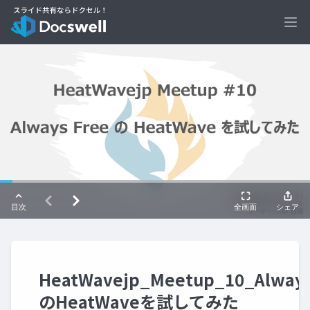
Ope
HeatWavejp_Meetup_10_Always
のHeatWaveを試してみた