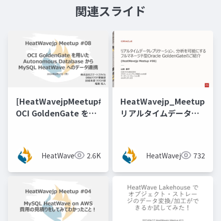
関連スライド
[HeatWavejpMeetup#08]
HeatWavejp_Meetup_06
OCI GoldenGate を用
リアルタイムデータレ
いたAutonomous
プリケーション、分析
Database から MySQL
を可能にするフルマネ
HeatWave へのデータ
ージド型Oracle
HeatWavejp
2.6K
HeatWavejp
732
連携 [稲葉 祐人 氏（ス
GoldenGateのご紹介
マートスタイル）]