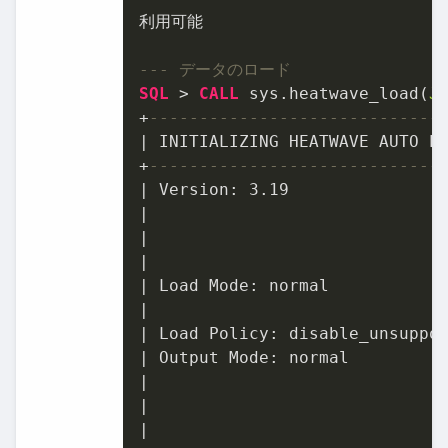
利用可能

--- データのロード
SQL
>
CALL
 sys.heatwave_load(
J
+
-----------------------------
|
 INITIALIZING HEATWAVE AUTO P
+
-----------------------------
|
 Version: 
3.19
|
|
|
|
|
|
 Load Policy: disable_unsuppo
|
|
|
|