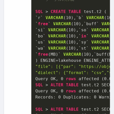
SQL
>
CREATE
TABLE
 test.t2 (

`r` 
VARCHAR
(
10
),`b` 
VARCHAR
(
10
`
free
` 
VARCHAR
(
10
),`buff` 
VARC
`si` 
VARCHAR
(
10
),`so` 
VARCHAR
(
`bo` 
VARCHAR
(
10
),`
in
` 
VARCHAR
(
`us` 
VARCHAR
(
10
),`sy` 
VARCHAR
(
`wa` 
VARCHAR
(
10
),`st` 
VARCHAR
(
`
free
(MB)` 
VARCHAR
(
10
),`buff(M
) ENGINE
=
lakehouse ENGINE_ATTR
"file": [{"par": "https://objec
"dialect": {"format": "csv","s
Query OK, 
0
rows
 affected (
0.0
SQL
>
ALTER
TABLE
 test.t2 SECO
Query OK, 
0
rows
 affected (
0.0
Records: 
0
 Duplicates: 
0
 Warni
SQL
>
ALTER
TABLE
 test.t2 SECON