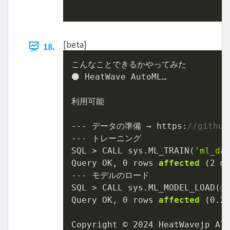
[beta]
18.
こんなことできるかやってみた

⚫ HeatWave AutoML…

利用可能

--- データの準備 → https:
//github
--- トレーニング

SQL > CALL sys.ML_TRAIN(
'ml_da
Query OK, 
0
 rows 
affected
(
2
 m
--- モデルのロード

SQL > CALL sys.ML_MODEL_LOAD(
@
Query OK, 
0
 rows 
affected
(
0.2
Copyright © 
2024
 HeatWavejp All