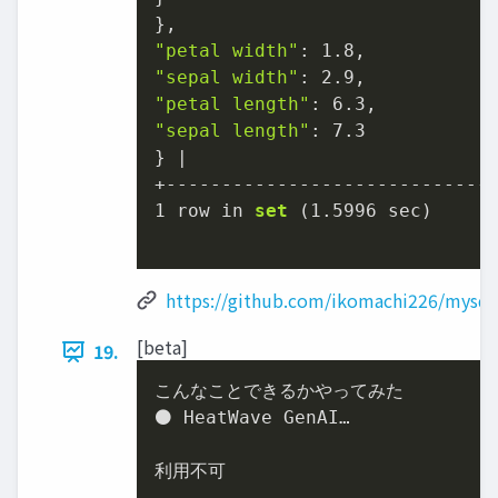
"petal width"
: 
1.8
"sepal width"
: 
2.9
"petal length"
: 
6.3
"sepal length"
: 
7.3
} |

1
 row in 
set
(
1.5996
 sec)
https://github.com/ikomachi226/mysql
[beta]
19.
こんなことできるかやってみた

⚫ HeatWave GenAI…

利用不可
