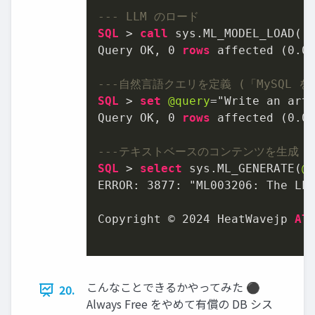
--- LLM のロード
SQL
>
call
 sys.ML_MODEL_LOAD(
'
Query OK, 
0
rows
 affected (
0.0
---自然言語クエリを定義 (「MySQL 
SQL
>
set
@query
=
"Write an arti
Query OK, 
0
rows
 affected (
0.0
---テキストベースのコンテンツを生成
SQL
>
select
 sys.ML_GENERATE(
@
ERROR: 
3877
: "ML003206: The LLM
Copyright © 
2024
 HeatWavejp 
Al
こんなことできるかやってみた ⚫
20.
Always Free をやめて有償の DB シス