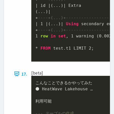
|
 id 
|
(...)
|
 Extra

(...)
|
+
----+(...)+------------------
|
1
|
(...)
|
Using
 secondary en
+
----+(...)+------------------
1
row
in
set
, 
1
 warning (
0.002
*
FROM
 test.t1 LIMIT 
2
;

[beta]
17.
こんなことできるかやってみた

⚫ HeatWave Lakehouse …

利用可能

--- テーブルの作成