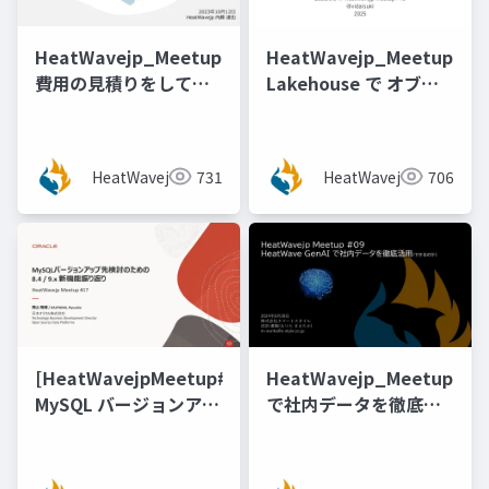
HeatWavejp_Meetup_04_MySQL_HeatWave_on_A
HeatWavejp_Meetup_13
費用の見積りをしてみ
Lakehouse で オブジ
てわかったこと！
ェクトストレージのデ
ータ変換加工ができる
か試してみた！
HeatWavejp
731
HeatWavejp
706
[@vidaisuki 氏]
[HeatWavejpMeetup#17]
HeatWavejp_Meetup_09
MySQL バージョンアッ
で社内データを徹底活
プ先検討のための 8.4 /
用(できるのか)
9.x 機能新振り返り [梶
山 隆輔氏 (日本オラク