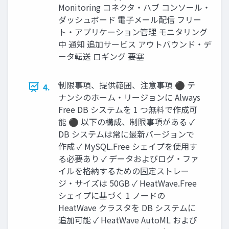
Monitoring コネクタ・ハブ コンソール・
ダッシュボード 電子メール配信 フリー
ト・アプリケーション管理 モニタリング
中 通知 追加サービス アウトバウンド・デ
ータ転送 ロギング 要塞
制限事項、提供範囲、注意事項 ⚫ テ
4.
ナンシのホーム・リージョンに Always
Free DB システムを 1 つ無料で作成可
能 ⚫ 以下の構成、制限事項がある ✓
DB システムは常に最新バージョンで
作成 ✓ MySQL.Free シェイプを使用す
る必要あり ✓ データおよびログ・ファ
イルを格納するための固定ストレー
ジ・サイズは 50GB ✓ HeatWave.Free
シェイプに基づく 1 ノードの
HeatWave クラスタを DB システムに
追加可能 ✓ HeatWave AutoML および