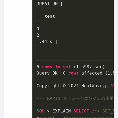
DURATION 
|
|
----------------------------
|
1
0
2
1.44
 s 
|
|
|
+
-----------------------------
6
rows
in
set
 (
1.5987
 sec)

Query OK, 
0
rows
 affected (
1.5
Copyright © 
2024
 HeatWavejp 
Al
--- RAPID ストレージエンジンの使用
SQL
>
 EXPLAIN 
SELECT
/*+ SET_V
+
----+(...)+------------------