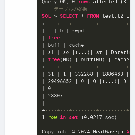
Query OK, 
0
rows
 affected (
3.5
--- テーブルの参照
SQL
>
SELECT
*
FROM
 test.t2 LI
+
----+---+--------+---------+-
|
 r 
|
 b 
|
|
free
|
 buff 
|
|
 si 
|
 so 
|
(...)
|
 st 
|
|
free
(MB) 
|
 buff(MB) 
|
 cache(
+
----+---+--------+---------+-
|
31
|
1
|
332288
|
1886468
|
|
29498852
|
0
|
0
|
(...)
|
0
|
|
0
|
28807
|
+
----+---+--------+---------+-
1
row
in
set
 (
0.0217
 sec)

Copyright © 
2024
 HeatWavejp 
Al