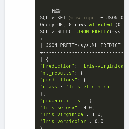
--- 推論

SQL > SET 
@row_input
 = JSON_OB
Query OK, 
0
 rows 
affected
(
0.0
SQL > SELECT 
JSON_PRETTY
(sys.M
+------------------------------
| JSON_PRETTY(sys.ML_PREDICT_R
+------------------------------
"Prediction"
: 
"Iris-virginica"
"ml_results"
"predictions"
"class"
: 
"Iris-virginica"
"probabilities"
"Iris-setosa"
: 
0.0
"Iris-virginica"
: 
1.0
"Iris-versicolor"
: 
0.0
}
