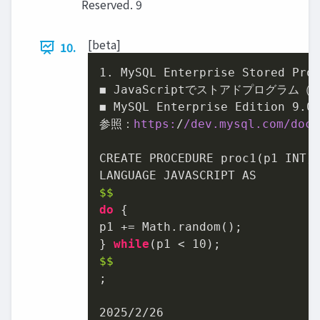
Reserved. 9
[beta]
10.
1
. MySQL Enterprise Stored Pr
◼ JavaScriptでストアドプログラム
◼ MySQL Enterprise Edition 
9.0
参照：
https:
/
/dev.mysql.com/doc
/
CREATE PROCEDURE proc1(p1 INT)

$$
do
 {

p1 += Math.random();

} 
while
(p1 < 
10
$$
;

2025
/
2
/
26