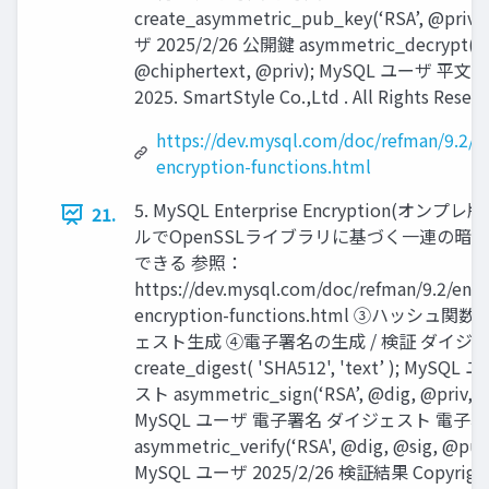
create_asymmetric_pub_key(‘RSA’, @priv
ザ 2025/2/26 公開鍵 asymmetric_decrypt(@
@chiphertext, @priv); MySQL ユーザ 平文 Co
2025. SmartStyle Co.,Ltd . All Rights Reserv
https://dev.mysql.com/doc/refman/9.2/en
encryption-functions.html
5. MySQL Enterprise Encryption(オンプ
21.
ルでOpenSSLライブラリに基づく一連の暗
できる 参照：
https://dev.mysql.com/doc/refman/9.2/en/e
encryption-functions.html ③ハッシ
ェスト生成 ④電子署名の生成 / 検証 ダイジ
create_digest( 'SHA512', 'text’ ); MyS
スト asymmetric_sign(‘RSA’, @dig, @priv, '
MySQL ユーザ 電子署名 ダイジェスト 電子
asymmetric_verify(‘RSA', @dig, @sig, @pub
MySQL ユーザ 2025/2/26 検証結果 Copyright 