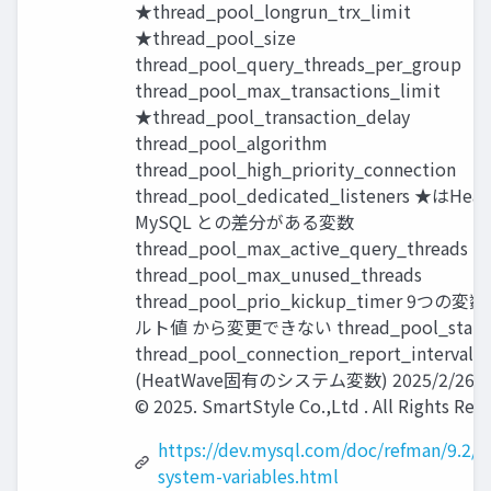
★thread_pool_longrun_trx_limit
★thread_pool_size
thread_pool_query_threads_per_group
thread_pool_max_transactions_limit
★thread_pool_transaction_delay
thread_pool_algorithm
thread_pool_high_priority_connection
thread_pool_dedicated_listeners ★はHea
MySQL との差分がある変数
thread_pool_max_active_query_threads
thread_pool_max_unused_threads
thread_pool_prio_kickup_timer 9つ
ルト値 から変更できない thread_pool_stall_l
thread_pool_connection_report_interval
(HeatWave固有のシステム変数) 2025/2/26 Co
© 2025. SmartStyle Co.,Ltd . All Rights Res
https://dev.mysql.com/doc/refman/9.2/en
system-variables.html