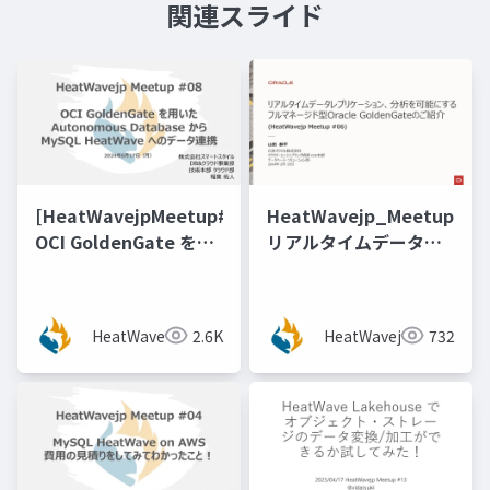
関連スライド
[HeatWavejpMeetup#08]
HeatWavejp_Meetup_06
OCI GoldenGate を用
リアルタイムデータレ
いたAutonomous
プリケーション、分析
Database から MySQL
を可能にするフルマネ
HeatWave へのデータ
ージド型Oracle
HeatWavejp
2.6K
HeatWavejp
732
連携 [稲葉 祐人 氏（ス
GoldenGateのご紹介
マートスタイル）]