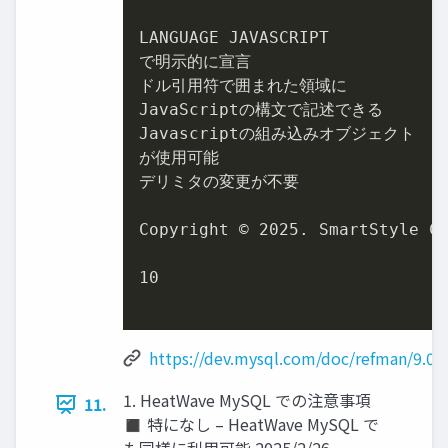
LANGUAGE JAVASCRIPT

で明示的に宣言

ドル引用符で囲まれた領域に

JavaScriptの構文で記述できる

Javascriptの組み込みオブジェクト

が使用可能

デリミタの変更が不要

Copyright © 
2025
. SmartStyle Co
10
https://dev.mysql.com/doc/refman/9.0/e
1. HeatWave MySQL での注意事項
11.
◼ 特になし – HeatWave MySQL で