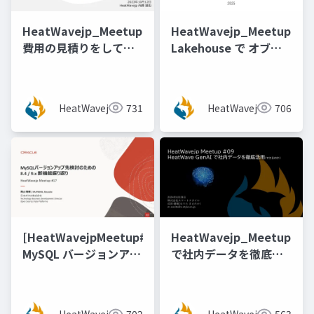
HeatWavejp_Meetup_04_MySQL_HeatWave_on_A
HeatWavejp_Meetup_13
費用の見積りをしてみ
Lakehouse で オブジ
てわかったこと！
ェクトストレージのデ
ータ変換加工ができる
か試してみた！
HeatWavejp
731
HeatWavejp
706
[@vidaisuki 氏]
[HeatWavejpMeetup#17]
HeatWavejp_Meetup_09
MySQL バージョンアッ
で社内データを徹底活
プ先検討のための 8.4 /
用(できるのか)
9.x 機能新振り返り [梶
山 隆輔氏 (日本オラク