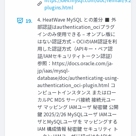
https://dev.mysql.com/doc/refman/9.2/e
plugins.html
4. HeatWave MySQL との差分 ◼ 外
19.
部認証はauthentication_ociプラグ
インのみ使用できる – オンプレ版に
はない認証方式 – OCIのIAM認証を利
用した認証方式（APIキー・ペア認
証/IAMセキュリティトークン認証）
参照：https://docs.oracle.com/ja-
jp/iaas/mysql-
database/doc/authenticating-using-
authentication_oci-plugin.html コ
ンピュートインスタンス またはロー
カルPC MDS サーバ接続 接続元ユー
ザ マッピング IAMユーザ 秘密鍵 公開
鍵 2025/2/26 MySQLユーザ IAMユー
ザとMySQLユーザを マッピングする
IAM 構成情報 秘密鍵 セキュリティ ト