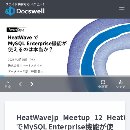
Ope
HeatWavejp_Meetup_12_HeatW
でMySQL Enterprise機能が使