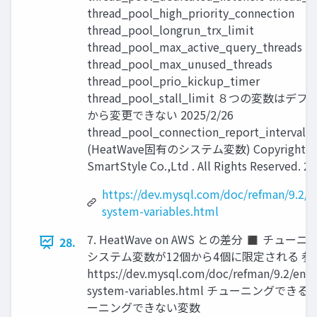
thread_pool_high_priority_connection
thread_pool_longrun_trx_limit
thread_pool_max_active_query_threads
thread_pool_max_unused_threads
thread_pool_prio_kickup_timer
thread_pool_stall_limit ８つの変数はデ
から変更できない 2025/2/26
thread_pool_connection_report_interval
(HeatWave固有のシステム変数) Copyright © 
SmartStyle Co.,Ltd . All Rights Reserved. 27
https://dev.mysql.com/doc/refman/9.2/en
system-variables.html
7. HeatWave on AWS との差分 ◼ チュー
28.
システム変数が12個から4個に限定される 参
https://dev.mysql.com/doc/refman/9.2/en/s
system-variables.html チューニングでき
ーニングできない変数