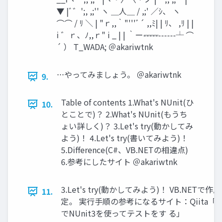
▼ |ﾞ゛';, ,;'' ヽ ＿⼈＿ / ,;' ／ｼ、 ヽ
⌒⌒ / ﾘ ＼ | "ｒ,,｀"'''ﾞ´ ,,ﾐ| | ﾘ、 ,ﾘ | |
i ゛ｒ、ﾉ,,ｒ" i _ | | ｀ー――-----------┴ ⌒
´ ） T_WADA; ＠akariwtnk
…やってみましょう。 ＠akariwtnk
9.
Table of contents 1.What's NUnit(ひ
10.
とことで)？ 2.What's NUnit(もうち
ょい詳しく)？ 3.Let's try(動かしてみ
よう)！ 4.Let's try(書いてみよう)！
5.Difference(C#、VB.NETの相違点)
6.参考にしたサイト ＠akariwtnk
3.Let's try(動かしてみよう)！ VB.NET
11.
定。 実⾏⼿順の参考になるサイト：Qiita「Visual
でNUnit3を使ってテストをす る」