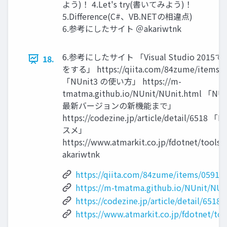
よう)！ 4.Let's try(書いてみよう)！
5.Difference(C#、VB.NETの相違点)
6.参考にしたサイト ＠akariwtnk
6.参考にしたサイト 「Visual Studio 201
18.
をする」 https://qiita.com/84zume/items/
「NUnit3 の使い⽅」 https://m-
tmatma.github.io/NUnit/NUnit.html
最新バージョンの新機能まで」
https://codezine.jp/article/detail/6518 
スメ」
https://www.atmarkit.co.jp/fdotnet/tools/
akariwtnk
https://qiita.com/84zume/items/0591
https://m-tmatma.github.io/NUnit/NUn
https://codezine.jp/article/detail/6518
https://www.atmarkit.co.jp/fdotnet/too