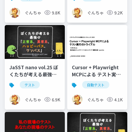
ぐんちゃ
9.8K
ぐんちゃ
9.2K
JaSST nano vol.25 ぼ
Cursor + Playwright
くたちが考える最強の
MCPによる テスト実行
「正常系、異常系、 ハ
のトライアル
テスト
自動テスト
ッピーパス、ワンパ
ス」
ぐんちゃ
6.9K
ぐんちゃ
4.1K