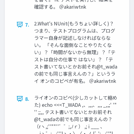
確認する。 ＠akariwtnk
2.What's NUnit(もうちょい詳しく)？
7.
つまり、テストプログラムは、プログ
ラマー⾃⾝が記述しなければならな
い。 「そんな⾯倒なことやりたくな
い」？「時間がないから無理」？「テ
ストは⾃分の仕事で はない」？ 「テ
スト書いてないとかお前それ@t_wada
の前でも同じ事⾔えんの？」というラ
イ オンのコピペが有名。 ＠akariwtnk
ライオンのコピペ(少しカットして縮め
8.
た) echo <<<T_WADA ,、,,,、,,, _,,;' '"
'' ;;,, テスト書いてないとかお前それ
@t_wadaの前でも同じ事⾔えんの？
（rヽ,;''""''゛゛;,ﾉｒ） ,; i ___ 、
__iヽ゛;, ,;'''|ヽ・〉〈・ノ |ﾞ ';, ,;''"|