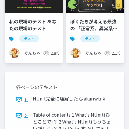
私の現場のテスト あな
ぼくたちが考える最強
たの現場のテスト
の 「正常系、異常系、
ハッピーパス、ワンパ
テスト
テスト
ス」分科会ワーク前
ぐんちゃ
2.8K
ぐんちゃ
2.1K
各ページのテキスト
NUnit完全に理解した ＠akariwtnk
1.
Table of contents 1.What's NUnit(ひ
2.
とことで)？ 2.What's NUnit(もうちょ
い詳しく)？ 3.Let's try(動かしてみよ