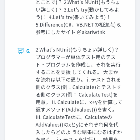
とことで)？ 2.What's NUnit(もうちょ
い詳しく)？ 3.Let's try(動かしてみよ
う)！ 4.Let's try(書いてみよう)！
5.Difference(C#、VB.NETの相違点) 6.
参考にしたサイト ＠akariwtnk
2.What's NUnit(もうちょい詳しく)？
6.
プログラマーが単体テスト⽤のテス
ト・プログラムを作成し、それを実⾏
することを⽀援 してくれる。 ⼤まか
な流れは以下の通り。 i. テストされる
側のクラス(例：Calculate)とテストす
る側のクラス(例： CalculateTest)を
⽤意。 ii. Calculateに、x+yを計算して
返すメソッド(AddValues())を書く。
iii. CalculateTestに、Calculateの
AddValues()のxとyにそれぞれ何を代
⼊したらどのよ うな結果になるはずか
を書く。 iv. テストを実⾏し、結果を