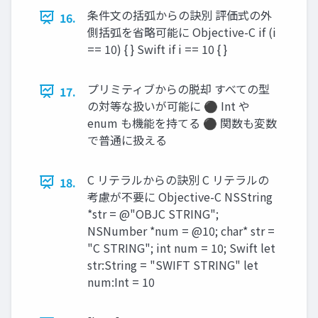
条件文の括弧からの訣別 評価式の外
16.
側括弧を省略可能に Objective-C if (i
== 10) { } Swift if i == 10 { }
プリミティブからの脱却 すべての型
17.
の対等な扱いが可能に ⚫ Int や
enum も機能を持てる ⚫ 関数も変数
で普通に扱える
C リテラルからの訣別 C リテラルの
18.
考慮が不要に Objective-C NSString
*str = @"OBJC STRING";
NSNumber *num = @10; char* str =
"C STRING"; int num = 10; Swift let
str:String = "SWIFT STRING" let
num:Int = 10