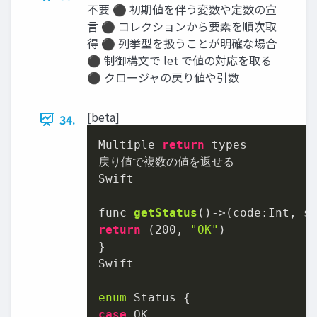
不要 ⚫ 初期値を伴う変数や定数の宣
言 ⚫ コレクションから要素を順次取
得 ⚫ 列挙型を扱うことが明確な場合
⚫ 制御構文で let で値の対応を取る
⚫ クロージャの戻り値や引数
[beta]
34.
Multiple 
return
 types

Swift

func 
getStatus
()->(
code:Int, s
return
 (
200
, 
"OK"
)

}

Swift

enum
case