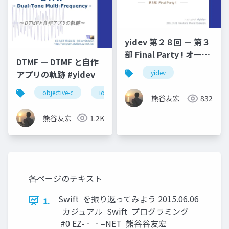
yidev 第２８回 — 第３
部 Final Party ! オープ
DTMF — DTMF と自作
ニング
アプリの軌跡 #yidev
yidev
objective-c
ios
dtmf
オーディオ
熊谷友宏
832
熊谷友宏
1.2K
各ページのテキスト
Swift を振り返ってみよう 2015.06.06
1.
カジュアル Swift プログラミング
#0 EZ-‐‑‒NET 熊⾕谷友宏