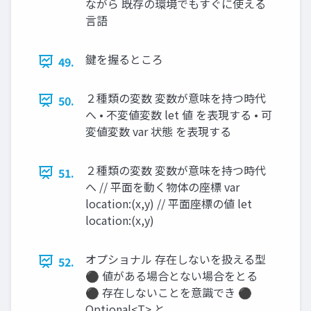
ながら 既存の環境でもすぐに使える
言語
鍵を握るところ
49.
２種類の変数 変数が意味を持つ時代
50.
へ • 不変値変数 let 値 を表現する • 可
変値変数 var 状態 を表現する
２種類の変数 変数が意味を持つ時代
51.
へ // 平面を動く物体の座標 var
location:(x,y) // 平面座標の値 let
location:(x,y)
オプショナル 存在しないを扱える型
52.
⚫ 値がある場合とない場合をとる
⚫ 存在しないことを意識でき ⚫
Optional<T> と