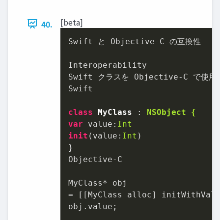
[beta]
40.
Swift と Objective-C の互換性

Interoperability

Swift クラスを Objective-C で使用
Swift

class
MyClass
 : 
NSObject {
var
 value:
Int
init
(value:
Int
)

}

Objective-C

MyClass* obj

= [[MyClass alloc] initWithVal
obj.value;
