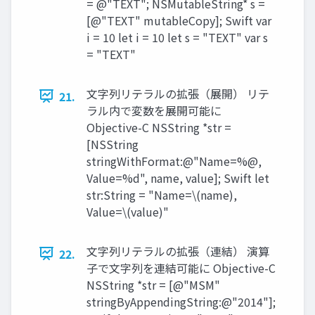
= @"TEXT"; NSMutableString* s =
[@"TEXT" mutableCopy]; Swift var
i = 10 let i = 10 let s = "TEXT" var s
= "TEXT"
文字列リテラルの拡張（展開） リテ
21.
ラル内で変数を展開可能に
Objective-C NSString *str =
[NSString
stringWithFormat:@"Name=%@,
Value=%d", name, value]; Swift let
str:String = "Name=\(name),
Value=\(value)"
文字列リテラルの拡張（連結） 演算
22.
子で文字列を連結可能に Objective-C
NSString *str = [@"MSM"
stringByAppendingString:@"2014"];