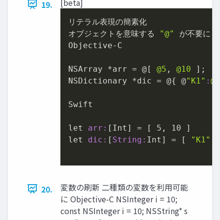
[beta]
19.
リテラル表現の簡素化

オブジェクトを意味する 
"@"
 が不要に

Objective-C

NSArray *arr = @[ 
@5
, 
@10
 ];

NSDictionary *dic = @{ @
"K1"
:
@
Swift

let 
arr:
[Int] = [ 
5
, 
10
 ]

let 
dic:
[
String:
Int] = [ 
"K1"
:
変数の刷新 二種類の変数を利用可能
20.
に Objective-C NSInteger i = 10;
const NSInteger i = 10; NSString* s