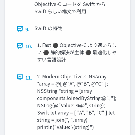
Objective-C コードを Swift から
Swift らしい構文で利用
Swift の特徴
9.
1. Fast ⚫ Objective-C より速いらし
10.
い ⚫ 静的解決が主体 ⚫ 最適化しや
すい言語設計
2. Modern Objective-C NSArray
11.
*array = @[ @"A", @"B", @"C" ];
NSString *string = [array
componentsJoinedByString:@", "];
NSLog(@"Value: %@", string);
Swift let array = [ "A", "B", "C" ] let
string = join(", ", array)
println("Value: \(string)")