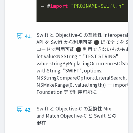
― #
import
"PROJNAME-Swift.h"
 で
Swift と Objective-C の互換性 Interoperabil
41.
API を Swift から利用可能 ⚫ ほぼ全てを Sw
コードで利用可能 ⚫ 利用できないものもある S
let value:NSString = "TEST STRING"
value.stringByReplacingOccurrencesOfStri
withString: "SWIFT", options:
NSStringCompareOptions.LiteralSearch, ra
NSMakeRange(0, value.length)) ― import
Foundation 等で利用可能に ―
Swift と Objective-C の互換性 Mix
42.
and Match Objective-C と Swift との
混在