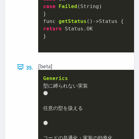
case
Failed
(
String
)

}

func 
getStatus
()->Status
return
 Status.OK

}

[beta]
35.
Generics
⚫
任意の型を扱える

⚫
コードの共通化・実装の効率化
