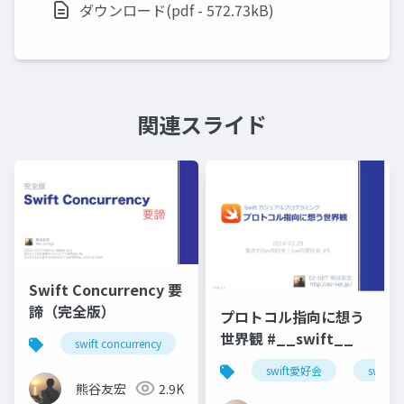
ダウンロード(pdf - 572.73kB)
関連スライド
Swift Concurrency 要
諦（完全版）
プロトコル指向に想う
世界観 #__swift__
swift concurrency
swift愛好会
関モバ
千
swift愛好会
swift
熊谷友宏
2.9K