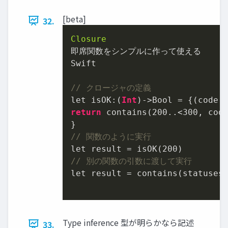
[beta]
32.
Closure
即席関数をシンプルに作って使える

Swift

// クロージャの定義
let isOK:(
Int
)->Bool = {(code:
return
 contains(
200
..<
300
, code
// 関数のように実行
let result = isOK(
200
// 別の関数の引数に渡して実行
let result = contains(statuses,
Type inference 型が明らかなら記述
33.