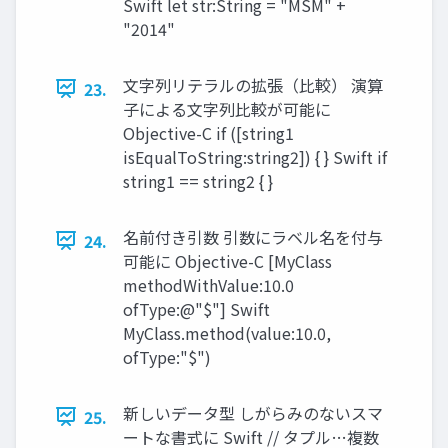
Swift let str:String = "MSM" +
"2014"
文字列リテラルの拡張（比較） 演算
23.
子による文字列比較が可能に
Objective-C if ([string1
isEqualToString:string2]) { } Swift if
string1 == string2 { }
名前付き引数 引数にラベル名を付与
24.
可能に Objective-C [MyClass
methodWithValue:10.0
ofType:@"$"] Swift
MyClass.method(value:10.0,
ofType:"$")
新しいデータ型 しがらみのないスマ
25.
ートな書式に Swift // タプル…複数