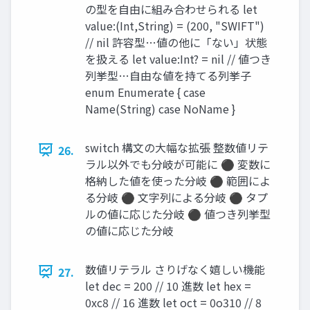
の型を自由に組み合わせられる let
value:(Int,String) = (200, "SWIFT")
// nil 許容型…値の他に「ない」状態
を扱える let value:Int? = nil // 値つき
列挙型…自由な値を持てる列挙子
enum Enumerate { case
Name(String) case NoName }
switch 構文の大幅な拡張 整数値リテ
26.
ラル以外でも分岐が可能に ⚫ 変数に
格納した値を使った分岐 ⚫ 範囲によ
る分岐 ⚫ 文字列による分岐 ⚫ タプ
ルの値に応じた分岐 ⚫ 値つき列挙型
の値に応じた分岐
数値リテラル さりげなく嬉しい機能
27.
let dec = 200 // 10 進数 let hex =
0xc8 // 16 進数 let oct = 0o310 // 8