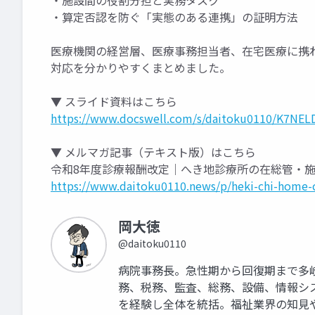
・施設間の役割分担と実務タスク
・算定否認を防ぐ「実態のある連携」の証明方法
医療機関の経営層、医療事務担当者、在宅医療に携
対応を分かりやすくまとめました。
▼ スライド資料はこちら
https://www.docswell.com/s/daitoku0110/K7NELD
▼ メルマガ記事（テキスト版）はこちら
令和8年度診療報酬改定｜へき地診療所の在総管・
https://www.daitoku0110.news/p/heki-chi-home-c
岡大徳
@daitoku0110
病院事務長。急性期から回復期まで多
務、税務、監査、総務、設備、情報シ
を経験し全体を統括。福祉業界の知見