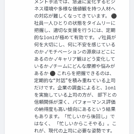
メント手法では、急速に変化するビジ
ネス環境や多様な価値観を持つ人材へ
の対応が難しくなってきています。 ⚫
社員一人ひとりの状態をタイムリーに
把握し、適切な支援を行うには、定期
的な1on1が極めて有効です。 ✓社員が
何を大切にし、何に不安を感じている
のか ✓モチベーションの源泉はどこに
あるのか ✓キャリア観はどう変化して
いるか ✓チームにどんな摩擦や悩みが
あるか ⚫ これらを把握できるのは、
定期的な“対話”を積み重ねている上司
だけです。企業の調査によると、1on1
を実施している上司の方が、 部下との
信頼関係が深く、パフォーマンス評価
の納得度も高い傾向にあるという結果
もあります。「忙しいから後回し」で
はなく、 「忙しいからこそやる」。こ
れが、現代の上司に必要な姿勢です。