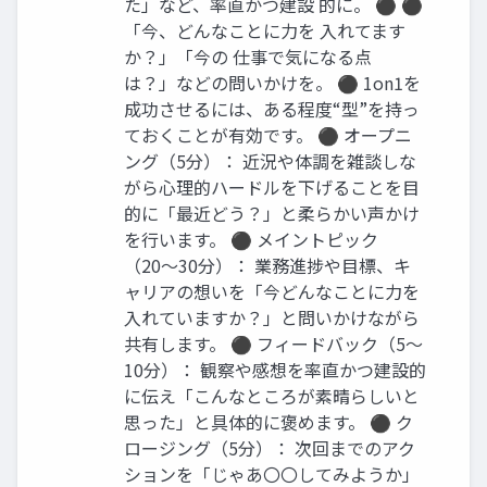
た」など、率直かつ建設 的に。 ⚫ ⚫
「今、どんなことに力を 入れてます
か？」「今の 仕事で気になる点
は？」などの問いかけを。 ⚫ 1on1を
成功させるには、ある程度“型”を持っ
ておくことが有効です。 ⚫ オープニ
ング（5分）： 近況や体調を雑談しな
がら心理的ハードルを下げることを目
的に「最近どう？」と柔らかい声かけ
を行います。 ⚫ メイントピック
（20〜30分）： 業務進捗や目標、キ
ャリアの想いを「今どんなことに力を
入れていますか？」と問いかけながら
共有します。 ⚫ フィードバック（5〜
10分）： 観察や感想を率直かつ建設的
に伝え「こんなところが素晴らしいと
思った」と具体的に褒めます。 ⚫ ク
ロージング（5分）： 次回までのアク
ションを「じゃあ〇〇してみようか」