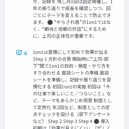
せ、記録を 残し月1回は固定開催し、1
年の振り返りで成長を確認しつつ、回
ごとにテーマを変えることで防止でき
ます。 ⚫ “やらされ感”の1on1ではな
く、“期待と信頼の対話”にするため
に、上司の主体性が重要です。
1on1は習慣にして初めて効果が出る
8.
Step 1 方針の合意 開始時に“上司-部
下”間で1on1の目的・頻度・やり方を
すり合わせる 面談シートの準備 面談
シートを準備し、記録や振り返りを習
慣化する 初回1on1の実施 初回は「今
の仕事で楽しいこと／つらいこと」な
ど、テーマをあらかじめ用意 制度とし
て定例化 年2回など、制度としての定
点チェックを設ける（部下アンケート
など） Step 2 Step 3 Step 4 ⚫ 導入
初期は「効果が見えにくい」「忙しく