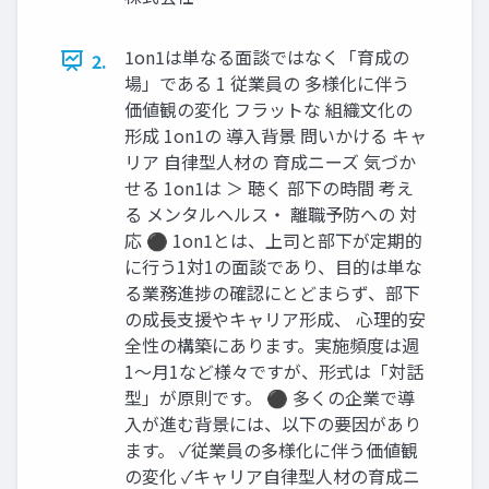
1on1は単なる面談ではなく「育成の
2.
場」である 1 従業員の 多様化に伴う
価値観の変化 フラットな 組織文化の
形成 1on1の 導入背景 問いかける キャ
リア 自律型人材の 育成ニーズ 気づか
せる 1on1は ＞ 聴く 部下の時間 考え
る メンタルヘルス・ 離職予防への 対
応 ⚫ 1on1とは、上司と部下が定期的
に行う1対1の面談であり、目的は単な
る業務進捗の確認にとどまらず、部下
の成長支援やキャリア形成、 心理的安
全性の構築にあります。実施頻度は週
1〜月1など様々ですが、形式は「対話
型」が原則です。 ⚫ 多くの企業で導
入が進む背景には、以下の要因があり
ます。 ✓従業員の多様化に伴う価値観
の変化 ✓キャリア自律型人材の育成ニ