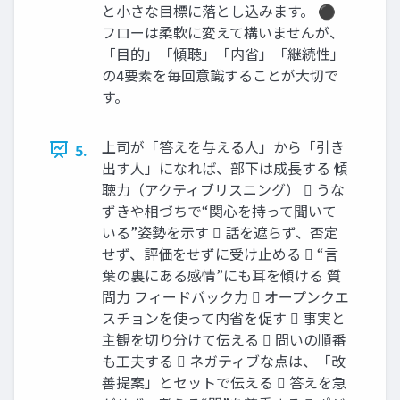
と小さな目標に落とし込みます。 ⚫
フローは柔軟に変えて構いませんが、
「目的」「傾聴」「内省」「継続性」
の4要素を毎回意識することが大切で
す。
上司が「答えを与える人」から「引き
5.
出す人」になれば、部下は成長する 傾
聴力（アクティブリスニング）  うな
ずきや相づちで“関心を持って聞いて
いる”姿勢を示す  話を遮らず、否定
せず、評価をせずに受け止める  “言
葉の裏にある感情”にも耳を傾ける 質
問力 フィードバック力  オープンクエ
スチョンを使って内省を促す  事実と
主観を切り分けて伝える  問いの順番
も工夫する  ネガティブな点は、「改
善提案」とセットで伝える  答えを急