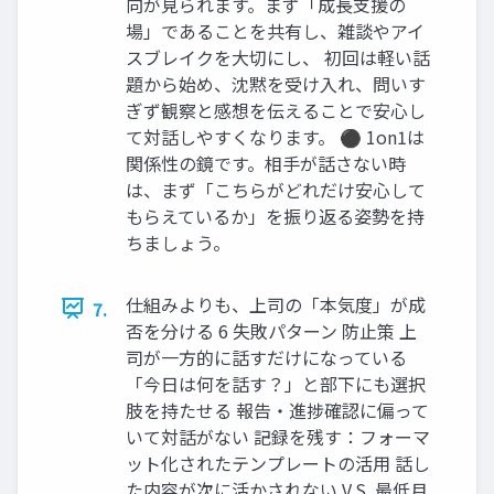
向が見られます。まず「成長支援の
場」であることを共有し、雑談やアイ
スブレイクを大切にし、 初回は軽い話
題から始め、沈黙を受け入れ、問いす
ぎず観察と感想を伝えることで安心し
て対話しやすくなります。 ⚫ 1on1は
関係性の鏡です。相手が話さない時
は、まず「こちらがどれだけ安心して
もらえているか」を振り返る姿勢を持
ちましょう。
仕組みよりも、上司の「本気度」が成
7.
否を分ける 6 失敗パターン 防止策 上
司が一方的に話すだけになっている
「今日は何を話す？」と部下にも選択
肢を持たせる 報告・進捗確認に偏って
いて対話がない 記録を残す：フォーマ
ット化されたテンプレートの活用 話し
た内容が次に活かされない V.S. 最低月