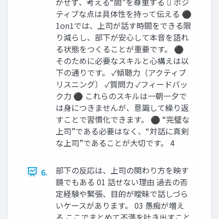
がせず、考える“間”を尊重する  ポジ
ティブな点は具体性を持って伝える ⚫
1on1では、上司が話す時間をできる限
り減らし、部下が安心して本音を語れ
る状態をつくることが重要です。 ⚫
そのために必要なスキルと心構えは以
下の通りです。 ✓傾聴力（アクティブ
リスニング） ✓質問力 ✓フィードバッ
ク力 ⚫ これらのスキルは一朝一夕で
は身につきませんが、意識して繰り返
すことで習慣化できます。 ⚫ “完璧な
上司”である必要はなく、“対話に真剣
な上司”であることが大切です。 4
部下の反応は、上司の関わり方を映す
6.
鏡でもある 01 話せない理由 過去の否
定経験や緊張、目的が曖昧で話しづら
いケースがあります。 03 愚痴が増え
る ここでまとめて不満を吐き出すこと