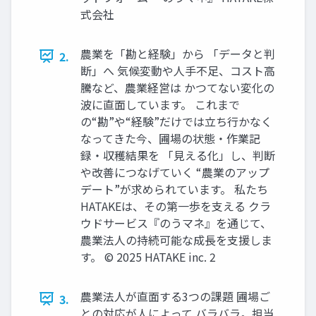
式会社
農業を「勘と経験」から 「データと判
2.
断」へ 気候変動や人手不足、コスト高
騰など、農業経営は かつてない変化の
波に直面しています。 これまで
の“勘”や“経験”だけでは立ち行かなく
なってきた今、圃場の状態・作業記
録・収穫結果を 「見える化」し、判断
や改善につなげていく “農業のアップ
デート”が求められています。 私たち
HATAKEは、その第一歩を支える クラ
ウドサービス『のうマネ』を通じて、
農業法人の持続可能な成長を支援しま
す。 © 2025 HATAKE inc. 2
農業法人が直面する3つの課題 圃場ご
3.
との対応が人によって バラバラ。担当