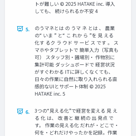
トが難しい © 2025 HATAKE inc. 導入
しても、 続けられるか不安 4
のうマネとは の うマ ネ とは 、 農業
5.
の“ いま ” と“ こ れか ら ”を 見 える
化す るク ラ ウド サ ービ ス です 。 ス
マホやタブレットで 簡単入力（写真も
可） スタッフ別・圃場別・ 作物別に
集計可能 ダッシュボードで 経営状況
がすぐわかる ITに詳しくなくても、
日々の作業に自然に取り入れられる直
感的なUIとサポート体制 © 2025
HATAKE inc. 5
3つの“見える化”で経営を変える 見 え
6.
る 化 は、 改 善と 継 続の 出 発点 で
す。 作業の見える化 だれが・どこで・
何を・どれだけやったかを記録。作業