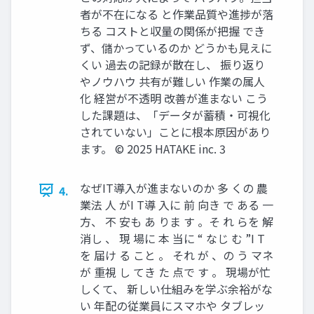
者が不在になる と作業品質や進捗が落
ちる コストと収量の関係が把握 でき
ず、儲かっているのか どうかも見えに
くい 過去の記録が散在し、 振り返り
やノウハウ 共有が難しい 作業の属人
化 経営が不透明 改善が進まない こう
した課題は、「データが蓄積・可視化
されていない」ことに根本原因があり
ます。 © 2025 HATAKE inc. 3
なぜIT導入が進まないのか 多 くの 農
4.
業法 人 がI T導 入に 前 向き で ある 一
方、 不 安も あ りま す 。そ れ らを 解
消し 、 現 場に 本 当に “ なじ む ”I T
を 届け る こと 。 それ が 、の う マネ
が 重視 し てき た 点で す 。 現場が忙
しくて、 新しい仕組みを学ぶ余裕がな
い 年配の従業員にスマホや タブレッ