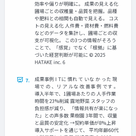
効率や偏りが明確に。 成果の見える化
圃場ごとの収穫量・品質を把握。品種
や肥料との相関も自動で見える。 コス
トの見える化 人件費・資材費・燃料費
などのデータを集計し、圃場ごとの収
支が可視化。 この3つの情報がそろう
ことで、「感覚」でなく「根拠」に基
づいた経営判断が可能に © 2025
HATAKE inc. 6
成果事例 I Tに 慣れ て いな か った 現
7.
場で の 、リ ア ルな 改 善事 例 です 。
導入半年で、1圃場あたりの 人手作業
時間を23%削減 露地野菜 スタッフの
負担感が減り、 「情報共有が楽になっ
た」との声多数 果樹園 3年間で、収量
と品質の安定化 →契約単価が8%上昇
導入サポートを通じて、 平均年齢60代