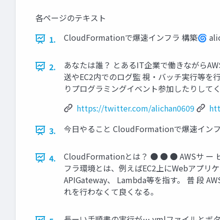
各ページのテキスト
CloudFormationで爆速インフラ 構築🌀 alic
1.
あなたは誰？ とあるIT企業で働きながらAW
2.
送やEC2内でのログ監 視・バッチ実行等を行
りプログラミングイベント参加したりしてくれる方募集中
https://twitter.com/alichan0609
ht
今日やること CloudFormationで爆速イン
3.
CloudFormationとは？ ● ● ● 
4.
フラ環境とは、例えばEC2上にWebアプリケーシ
APIGateway、 Lambda等を指す。
れを行わなくて良くなる。
長ーい手順書の実行が… ymlファイルとボ