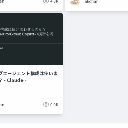
han
4.8K
alichan
グエージェント構成は使いま
- Claude
o_Github Copilotの横断を
han
0.9K