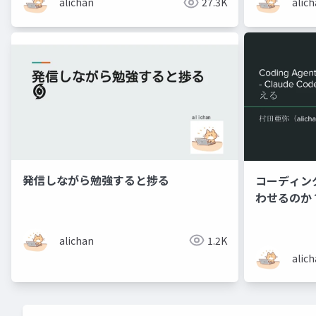
alichan
27.3K
alic
発信しながら勉強すると捗る
コーディン
わせるのか？ 
Code_Kir
考える
alichan
1.2K
alic