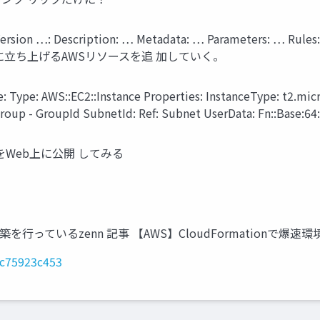
: Description: … Metadata: … Parameters: … Rules: …
！ この下に立ち上げるAWSリソースを追 加していく。
Type: AWS::EC2::Instance Properties: InstanceType: t2.mi
Group - GroupId SubnetId: Ref: Subnet UserData: Fn::Base:64:
ョンをWeb上に公開 してみる
っているzenn 記事 【AWS】CloudFormationで爆速
2cc75923c453