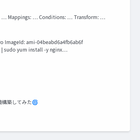
 Mappings: … Conditions: … Transform: …
cro ImageId: ami-04beabd6a4fb6ab6f
 | sudo yum install -y nginx…
環境構築してみた🌀